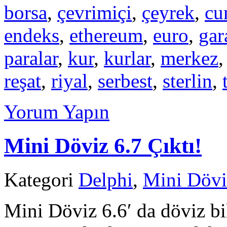
borsa
,
çevrimiçi
,
çeyrek
,
cu
endeks
,
ethereum
,
euro
,
gar
paralar
,
kur
,
kurlar
,
merkez
reşat
,
riyal
,
serbest
,
sterlin
,
Yorum Yapın
Mini Döviz 6.7 Çıktı!
Kategori
Delphi
,
Mini Dövi
Mini Döviz 6.6′ da döviz bi