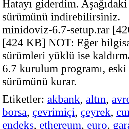
Hatayı giderdim. Aşağıdaki
sürümünü indirebilirsiniz
minidoviz-6.7-setup.rar [4
[424 KB] NOT: Eğer bilgisa
sürümleri yüklü ise kaldır
6.7 kurulum programı, eski 
sürümünü kurar.
Etiketler:
akbank
,
altın
,
avr
borsa
,
çevrimiçi
,
çeyrek
,
cu
endeks
,
ethereum
,
euro
,
gar