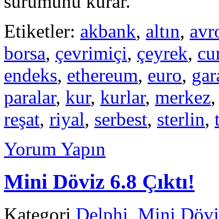
sürümünü kurar.
Etiketler:
akbank
,
altın
,
avr
borsa
,
çevrimiçi
,
çeyrek
,
cu
endeks
,
ethereum
,
euro
,
gar
paralar
,
kur
,
kurlar
,
merkez
reşat
,
riyal
,
serbest
,
sterlin
,
Yorum Yapın
Mini Döviz 6.8 Çıktı!
Kategori
Delphi
,
Mini Dövi