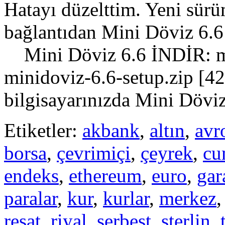
Hatayı düzelttim. Yeni sür
bağlantıdan Mini Döviz 6.6 
Mini Döviz 6.6 İNDİR: mi
minidoviz-6.6-setup.zip [
bilgisayarınızda Mini Döviz
Etiketler:
akbank
,
altın
,
avr
borsa
,
çevrimiçi
,
çeyrek
,
cu
endeks
,
ethereum
,
euro
,
gar
paralar
,
kur
,
kurlar
,
merkez
reşat
,
riyal
,
serbest
,
sterlin
,