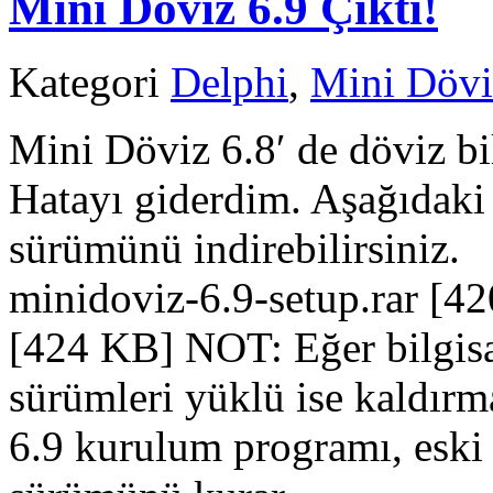
Mini Döviz 6.9 Çıktı!
Kategori
Delphi
,
Mini Dövi
Mini Döviz 6.8′ de döviz bi
Hatayı giderdim. Aşağıdaki
sürümünü indirebilirsiniz
minidoviz-6.9-setup.rar [4
[424 KB] NOT: Eğer bilgisa
sürümleri yüklü ise kaldır
6.9 kurulum programı, eski 