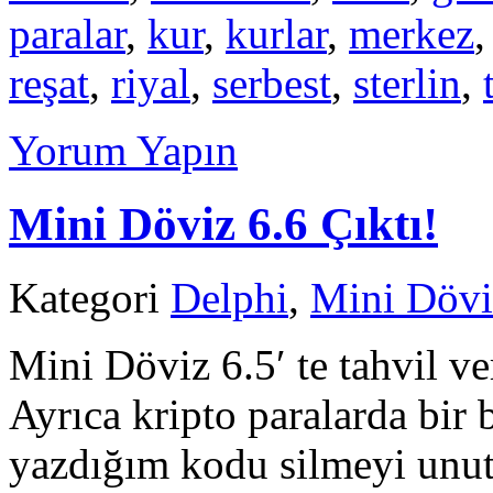
paralar
,
kur
,
kurlar
,
merkez
reşat
,
riyal
,
serbest
,
sterlin
,
Yorum Yapın
Mini Döviz 6.6 Çıktı!
Kategori
Delphi
,
Mini Dövi
Mini Döviz 6.5′ te tahvil v
Ayrıca kripto paralarda bir 
yazdığım kodu silmeyi unu