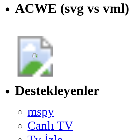
ACWE (svg vs vml)
Destekleyenler
mspy
Canlı TV
Tv İzle