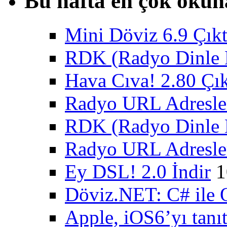
Bu hafta en çok okun
Mini Döviz 6.9 Çıkt
RDK (Radyo Dinle K
Hava Cıva! 2.80 Çık
Radyo URL Adresler
RDK (Radyo Dinle K
Radyo URL Adresler
Ey DSL! 2.0 İndir
1
Döviz.NET: C# ile 
Apple, iOS6’yı tanıt