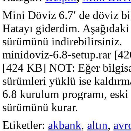
Mini Döviz 6.7′ de döviz bi
Hatayı giderdim. Aşağıdaki
sürümünü indirebilirsiniz
minidoviz-6.8-setup.rar [4
[424 KB] NOT: Eğer bilgisa
sürümleri yüklü ise kaldır
6.8 kurulum programı, eski 
sürümünü kurar.
Etiketler:
akbank
,
altın
,
avr