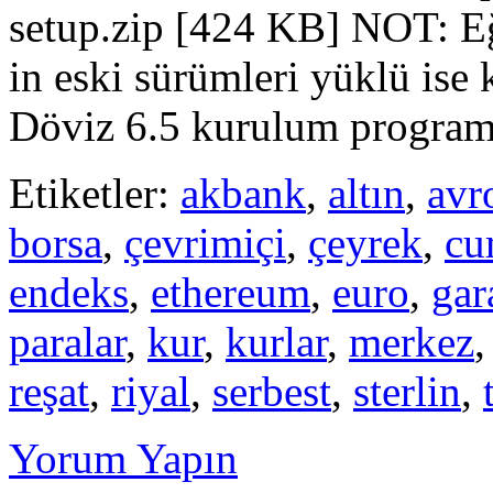
setup.zip [424 KB] NOT: Eğ
in eski sürümleri yüklü ise
Döviz 6.5 kurulum program
Etiketler:
akbank
,
altın
,
avr
borsa
,
çevrimiçi
,
çeyrek
,
cu
endeks
,
ethereum
,
euro
,
gar
paralar
,
kur
,
kurlar
,
merkez
reşat
,
riyal
,
serbest
,
sterlin
,
Yorum Yapın