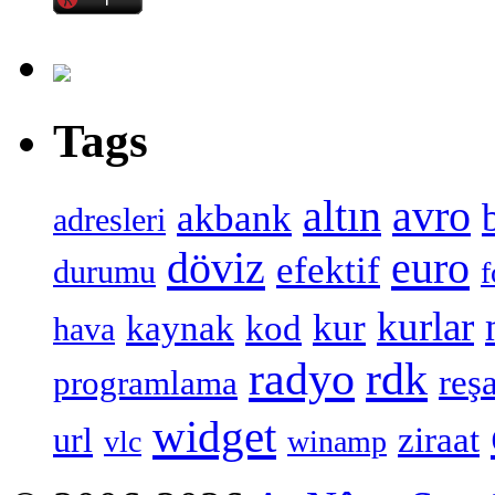
Tags
altın
avro
akbank
adresleri
döviz
euro
efektif
durumu
f
kurlar
kur
kaynak
kod
hava
radyo
rdk
reşa
programlama
widget
ziraat
url
vlc
winamp