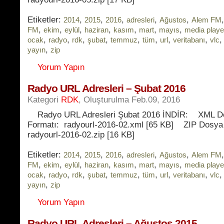
Etiketler:
,
,
,
,
,
2014
2015
2016
adresleri
Ağustos
Alem FM
,
,
,
,
,
,
,
FM
ekim
eylül
haziran
kasım
mart
mayıs
media playe
,
,
,
,
,
,
,
,
ocak
radyo
rdk
şubat
temmuz
tüm
url
veritabanı
vlc
,
yayın
zip
Yorum Yapın
Radyo URL Adresleri – Şubat 2016
Kategori
RDK
, Oluşturulma Feb.09, 2016
Radyo URL Adresleri Şubat 2016 İNDİR: XML D
Formatı: radyourl-2016-02.xml [65 KB] ZIP Dosya
radyourl-2016-02.zip [16 KB]
Etiketler:
,
,
,
,
,
2014
2015
2016
adresleri
Ağustos
Alem FM
,
,
,
,
,
,
,
FM
ekim
eylül
haziran
kasım
mart
mayıs
media playe
,
,
,
,
,
,
,
,
ocak
radyo
rdk
şubat
temmuz
tüm
url
veritabanı
vlc
,
yayın
zip
Yorum Yapın
Radyo URL Adresleri – Ağustos 2015