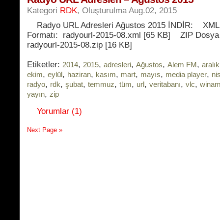
Kategori
RDK
, Oluşturulma Aug.02, 2015
Radyo URL Adresleri Ağustos 2015 İNDİR: XML
Formatı: radyourl-2015-08.xml [65 KB] ZIP Dosya
radyourl-2015-08.zip [16 KB]
Etiketler:
,
,
,
,
,
2014
2015
adresleri
Ağustos
Alem FM
aralık
,
,
,
,
,
,
,
ekim
eylül
haziran
kasım
mart
mayıs
media player
ni
,
,
,
,
,
,
,
,
radyo
rdk
şubat
temmuz
tüm
url
veritabanı
vlc
wina
,
yayın
zip
Yorumlar (1)
Next Page »