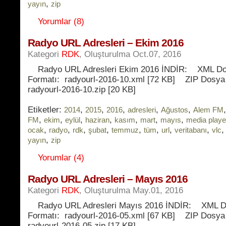
,
yayın
zip
Yorumlar (8)
Radyo URL Adresleri – Ekim 2016
Kategori
RDK
, Oluşturulma Oct.07, 2016
Radyo URL Adresleri Ekim 2016 İNDİR: XML D
Formatı: radyourl-2016-10.xml [72 KB] ZIP Dosya
radyourl-2016-10.zip [20 KB]
Etiketler:
,
,
,
,
,
2014
2015
2016
adresleri
Ağustos
Alem FM
,
,
,
,
,
,
,
FM
ekim
eylül
haziran
kasım
mart
mayıs
media playe
,
,
,
,
,
,
,
,
ocak
radyo
rdk
şubat
temmuz
tüm
url
veritabanı
vlc
,
yayın
zip
Yorumlar (4)
Radyo URL Adresleri – Mayıs 2016
Kategori
RDK
, Oluşturulma May.01, 2016
Radyo URL Adresleri Mayıs 2016 İNDİR: XML 
Formatı: radyourl-2016-05.xml [67 KB] ZIP Dosya
radyourl-2016-05.zip [17 KB]