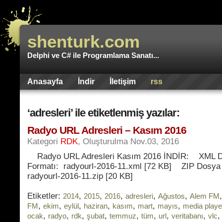
shenturk.com
Delphi ve C# ile Programlama Sanatı...
Anasayfa
İndir
İletişim
rss
‘adresleri’ ile etiketlenmiş yazılar:
Radyo URL Adresleri – Kasım 2016
Kategori
RDK
, Oluşturulma Nov.03, 2016
Radyo URL Adresleri Kasım 2016 İNDİR: XML 
Formatı: radyourl-2016-11.xml [72 KB] ZIP Dosya
radyourl-2016-11.zip [20 KB]
Etiketler:
,
,
,
,
,
2014
2015
2016
adresleri
Ağustos
Alem FM
,
,
,
,
,
,
,
FM
ekim
eylül
haziran
kasım
mart
mayıs
media playe
,
,
,
,
,
,
,
,
ocak
radyo
rdk
şubat
temmuz
tüm
url
veritabanı
vlc