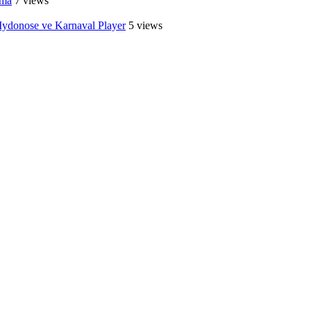
ama
7 views
ydonose ve Karnaval Player
5 views