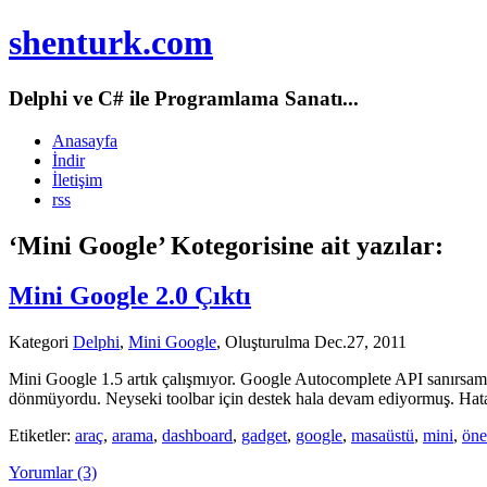
shenturk.com
Delphi ve C# ile Programlama Sanatı...
Anasayfa
İndir
İletişim
rss
‘Mini Google’ Kotegorisine ait yazılar:
Mini Google 2.0 Çıktı
Kategori
Delphi
,
Mini Google
, Oluşturulma Dec.27, 2011
Mini Google 1.5 artık çalışmıyor. Google Autocomplete API sanırsam
dönmüyordu. Neyseki toolbar için destek hala devam ediyormuş. Hata
Etiketler:
araç
,
arama
,
dashboard
,
gadget
,
google
,
masaüstü
,
mini
,
öne
Yorumlar (3)