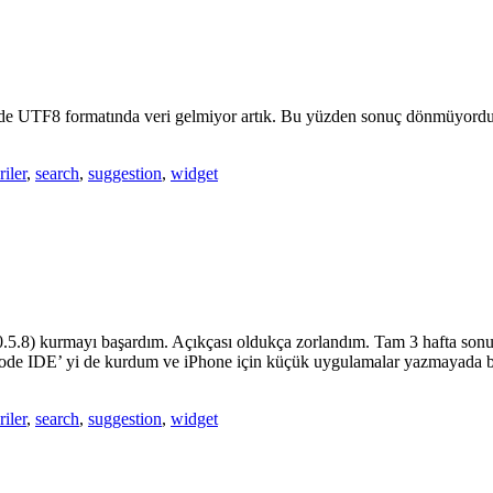
nde UTF8 formatında veri gelmiyor artık. Bu yüzden sonuç dönmüyordu.
riler
,
search
,
suggestion
,
widget
5.8) kurmayı başardım. Açıkçası oldukça zorlandım. Tam 3 hafta sonu
XCode IDE’ yi de kurdum ve iPhone için küçük uygulamalar yazmayada ba
riler
,
search
,
suggestion
,
widget