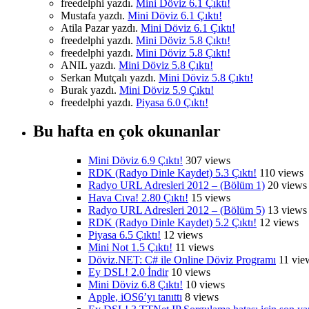
freedelphi yazdı.
Mini Döviz 6.1 Çıktı!
Mustafa yazdı.
Mini Döviz 6.1 Çıktı!
Atila Pazar yazdı.
Mini Döviz 6.1 Çıktı!
freedelphi yazdı.
Mini Döviz 5.8 Çıktı!
freedelphi yazdı.
Mini Döviz 5.8 Çıktı!
ANIL yazdı.
Mini Döviz 5.8 Çıktı!
Serkan Mutçalı yazdı.
Mini Döviz 5.8 Çıktı!
Burak yazdı.
Mini Döviz 5.9 Çıktı!
freedelphi yazdı.
Piyasa 6.0 Çıktı!
Bu hafta en çok okunanlar
Mini Döviz 6.9 Çıktı!
307 views
RDK (Radyo Dinle Kaydet) 5.3 Çıktı!
110 views
Radyo URL Adresleri 2012 – (Bölüm 1)
20 views
Hava Cıva! 2.80 Çıktı!
15 views
Radyo URL Adresleri 2012 – (Bölüm 5)
13 views
RDK (Radyo Dinle Kaydet) 5.2 Çıktı!
12 views
Piyasa 6.5 Çıktı!
12 views
Mini Not 1.5 Çıktı!
11 views
Döviz.NET: C# ile Online Döviz Programı
11 vie
Ey DSL! 2.0 İndir
10 views
Mini Döviz 6.8 Çıktı!
10 views
Apple, iOS6’yı tanıttı
8 views