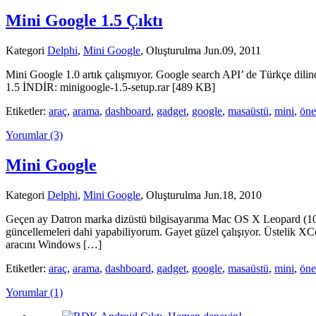
Mini Google 1.5 Çıktı
Kategori
Delphi
,
Mini Google
, Oluşturulma Jun.09, 2011
Mini Google 1.0 artık çalışmıyor. Google search API’ de Türkçe dili
1.5 İNDİR: minigoogle-1.5-setup.rar [489 KB]
Etiketler:
araç
,
arama
,
dashboard
,
gadget
,
google
,
masaüstü
,
mini
,
öne
Yorumlar (3)
Mini Google
Kategori
Delphi
,
Mini Google
, Oluşturulma Jun.18, 2010
Geçen ay Datron marka dizüstü bilgisayarıma Mac OS X Leopard (10.
güncellemeleri dahi yapabiliyorum. Gayet güzel çalışıyor. Üstelik 
aracını Windows […]
Etiketler:
araç
,
arama
,
dashboard
,
gadget
,
google
,
masaüstü
,
mini
,
öne
Yorumlar (1)