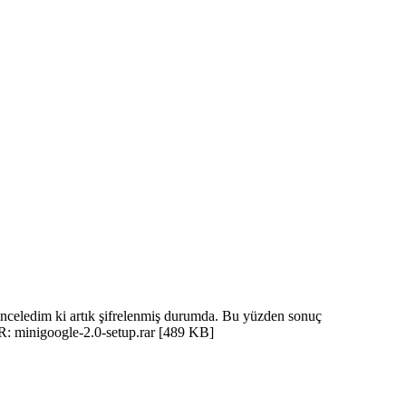
nceledim ki artık şifrelenmiş durumda. Bu yüzden sonuç
R: minigoogle-2.0-setup.rar [489 KB]