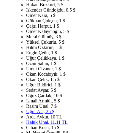
Hakan Bozkurt, 5 $
İskender Gündoğdu, 0,5 $
Ömer Kara, 5 $
Gökhan Çokşen, 1 $
Çağrı Harput, 1 $
Ömer Kalaycıoğlu, 5 $
Meral Gülmüş, 3 $
Yüksel Çukurlu, 5 $
Hilmi Özkırım, 1 $
Engin Çetin, 1 $
Uğur Çelikkaya, 1 $
Ozan Şahin, 1 $
Umut Civaner, 1 $
Okan Kocabıyık, 1 $
Okan Çelik, 1,5 $
Uğur Bildirici, 1 $
Sedat Avşar, 5 $
Oğuz Çardak, 10 $
İsmail Armitli, 5 $
Rasim Ünal, 7 $
Uğur Ata, 25 $
Arda Aykut, 10 TL
Haluk Ünal, 11,11 TL
Cihan Koca, 15 $
M. Nazmi Özmilli, 5 $