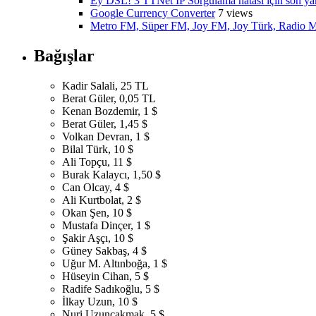
Ey DSL! 3 TTNet IP Sorgulama hatası için son y
Google Currency Converter
7 views
Metro FM, Süper FM, Joy FM, Joy Türk, Radio M
Bağışlar
Kadir Salali, 25 TL
Berat Güler, 0,05 TL
Kenan Bozdemir, 1 $
Berat Güler, 1,45 $
Volkan Devran, 1 $
Bilal Türk, 10 $
Ali Topçu, 11 $
Burak Kalaycı, 1,50 $
Can Olcay, 4 $
Ali Kurtbolat, 2 $
Okan Şen, 10 $
Mustafa Dinçer, 1 $
Şakir Aşçı, 10 $
Güney Sakbaş, 4 $
Uğur M. Altınboğa, 1 $
Hüseyin Cihan, 5 $
Radife Sadıkoğlu, 5 $
İlkay Uzun, 10 $
Nuri Uzunçakmak, 5 $