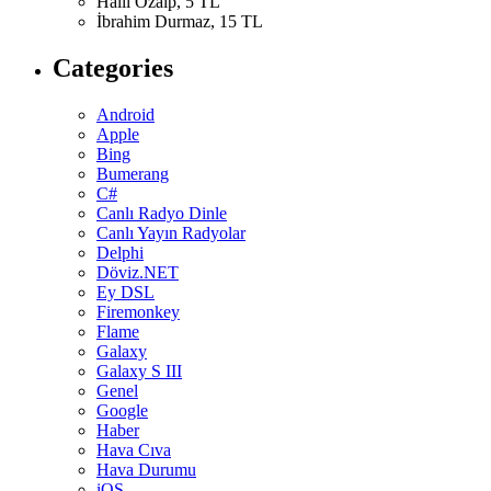
Halil Özalp, 5 TL
İbrahim Durmaz, 15 TL
Categories
Android
Apple
Bing
Bumerang
C#
Canlı Radyo Dinle
Canlı Yayın Radyolar
Delphi
Döviz.NET
Ey DSL
Firemonkey
Flame
Galaxy
Galaxy S III
Genel
Google
Haber
Hava Cıva
Hava Durumu
iOS