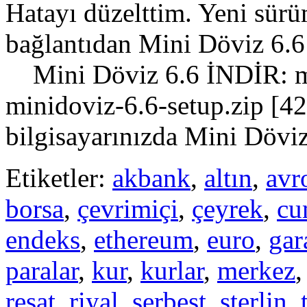
Hatayı düzelttim. Yeni sür
bağlantıdan Mini Döviz 6.6 
Mini Döviz 6.6 İNDİR: mi
minidoviz-6.6-setup.zip [
bilgisayarınızda Mini Döviz
Etiketler:
akbank
,
altın
,
avr
borsa
,
çevrimiçi
,
çeyrek
,
cu
endeks
,
ethereum
,
euro
,
gar
paralar
,
kur
,
kurlar
,
merkez
reşat
,
riyal
,
serbest
,
sterlin
,