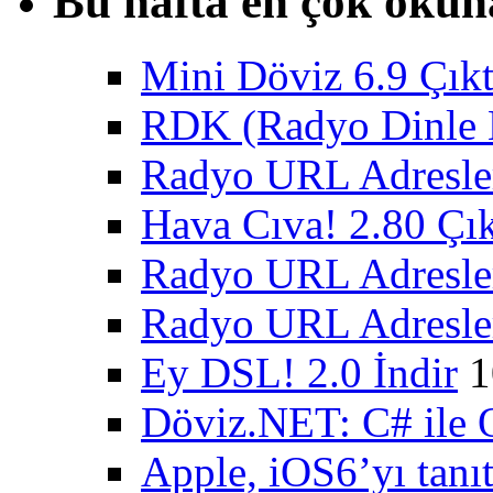
Bu hafta en çok okun
Mini Döviz 6.9 Çıkt
RDK (Radyo Dinle K
Radyo URL Adresler
Hava Cıva! 2.80 Çık
Radyo URL Adresler
Radyo URL Adresler
Ey DSL! 2.0 İndir
1
Döviz.NET: C# ile 
Apple, iOS6’yı tanıt