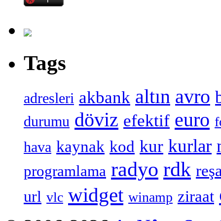
Tags
altın
avro
akbank
adresleri
döviz
euro
efektif
durumu
f
kurlar
kur
kaynak
kod
hava
radyo
rdk
reşa
programlama
widget
ziraat
url
vlc
winamp