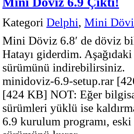
Mini Döviz 6.9 Çıktı!
Kategori
Delphi
,
Mini Dövi
Mini Döviz 6.8′ de döviz bi
Hatayı giderdim. Aşağıdaki
sürümünü indirebilirsiniz
minidoviz-6.9-setup.rar [4
[424 KB] NOT: Eğer bilgisa
sürümleri yüklü ise kaldır
6.9 kurulum programı, eski 