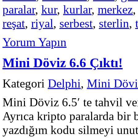
paralar
,
kur
,
kurlar
,
merkez
reşat
,
riyal
,
serbest
,
sterlin
,
Yorum Yapın
Mini Döviz 6.6 Çıktı!
Kategori
Delphi
,
Mini Dövi
Mini Döviz 6.5′ te tahvil v
Ayrıca kripto paralarda bir 
yazdığım kodu silmeyi unu