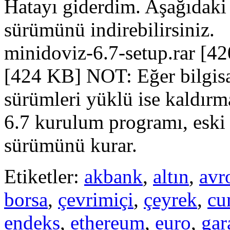
Hatayı giderdim. Aşağıdaki
sürümünü indirebilirsiniz
minidoviz-6.7-setup.rar [4
[424 KB] NOT: Eğer bilgisa
sürümleri yüklü ise kaldır
6.7 kurulum programı, eski 
sürümünü kurar.
Etiketler:
akbank
,
altın
,
avr
borsa
,
çevrimiçi
,
çeyrek
,
cu
endeks
,
ethereum
,
euro
,
gar