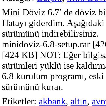
Mini Döviz 6.7′ de döviz bi
Hatayı giderdim. Aşağıdaki
sürümünü indirebilirsiniz
minidoviz-6.8-setup.rar [4
[424 KB] NOT: Eğer bilgisa
sürümleri yüklü ise kaldır
6.8 kurulum programı, eski 
sürümünü kurar.
Etiketler:
akbank
,
altın
,
avr