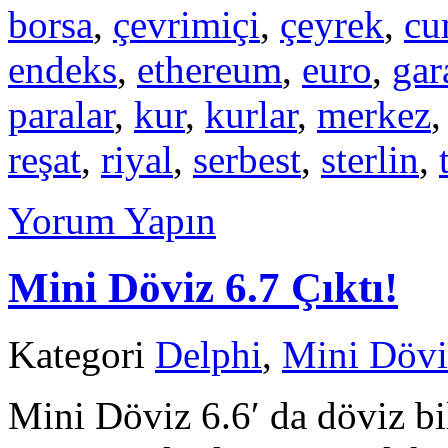
borsa
,
çevrimiçi
,
çeyrek
,
cu
endeks
,
ethereum
,
euro
,
gar
paralar
,
kur
,
kurlar
,
merkez
reşat
,
riyal
,
serbest
,
sterlin
,
Yorum Yapın
Mini Döviz 6.7 Çıktı!
Kategori
Delphi
,
Mini Dövi
Mini Döviz 6.6′ da döviz bi