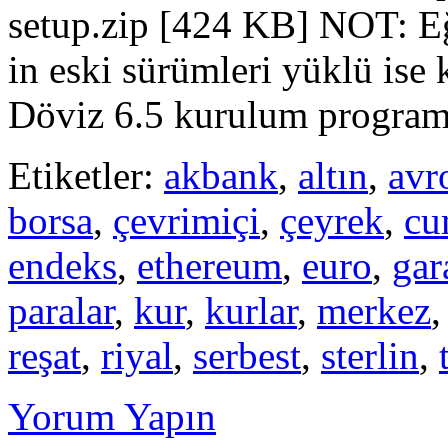
setup.zip [424 KB] NOT: Eğ
in eski sürümleri yüklü ise
Döviz 6.5 kurulum program
Etiketler:
akbank
,
altın
,
avr
borsa
,
çevrimiçi
,
çeyrek
,
cu
endeks
,
ethereum
,
euro
,
gar
paralar
,
kur
,
kurlar
,
merkez
reşat
,
riyal
,
serbest
,
sterlin
,
Yorum Yapın