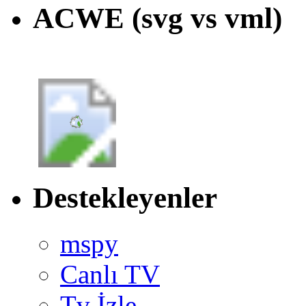
ACWE (svg vs vml)
Destekleyenler
mspy
Canlı TV
Tv İzle