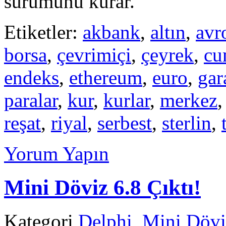
sürümünü kurar.
Etiketler:
akbank
,
altın
,
avr
borsa
,
çevrimiçi
,
çeyrek
,
cu
endeks
,
ethereum
,
euro
,
gar
paralar
,
kur
,
kurlar
,
merkez
reşat
,
riyal
,
serbest
,
sterlin
,
Yorum Yapın
Mini Döviz 6.8 Çıktı!
Kategori
Delphi
,
Mini Dövi