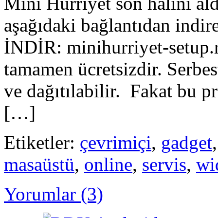
Mini Hürriyet son halini al
aşağıdaki bağlantıdan indi
İNDİR: minihurriyet-setup.
tamamen ücretsizdir. Serbest
ve dağıtılabilir. Fakat bu p
[…]
Etiketler:
çevrimiçi
,
gadget
masaüstü
,
online
,
servis
,
wi
Yorumlar (3)