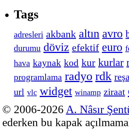
Tags
altın
avro
akbank
adresleri
döviz
euro
efektif
durumu
f
kurlar
kur
kaynak
kod
hava
radyo
rdk
reşa
programlama
widget
ziraat
url
vlc
winamp
© 2006-2026
A. Nâsır Şent
ederken bu kapak açılmamal