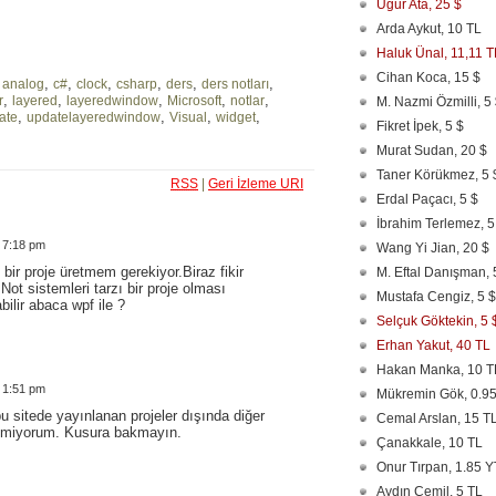
Uğur Ata, 25 $
Arda Aykut, 10 TL
Haluk Ünal, 11,11 T
Cihan Koca, 15 $
,
,
,
,
,
,
,
analog
c#
clock
csharp
ders
ders notları
,
,
,
,
,
r
layered
layeredwindow
Microsoft
notlar
M. Nazmi Özmilli, 5
,
,
,
,
ate
updatelayeredwindow
Visual
widget
Fikret İpek, 5 $
Murat Sudan, 20 $
Taner Körükmez, 5 
RSS
|
Geri İzleme
URI
Erdal Paçacı, 5 $
İbrahim Terlemez, 5
 7:18 pm
Wang Yi Jian, 20 $
bir proje üretmem gerekiyor.Biraz fikir
M. Eftal Danışman, 
Not sistemleri tarzı bir proje olması
Mustafa Cengiz, 5 $
bilir abaca wpf ile ?
Selçuk Göktekin, 5 
Erhan Yakut, 40 TL
Hakan Manka, 10 T
 1:51 pm
Mükremin Gök, 0.95
sitede yayınlanan projeler dışında diğer
Cemal Arslan, 15 T
enemiyorum. Kusura bakmayın.
Çanakkale, 10 TL
Onur Tırpan, 1.85 
Aydın Cemil, 5 TL