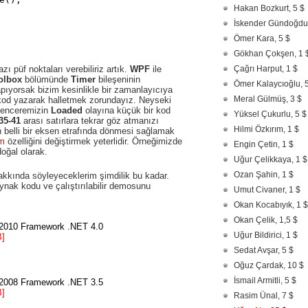
Hakan Bozkurt, 5 $
İskender Gündoğdu,
Ömer Kara, 5 $
Gökhan Çokşen, 1 
ı püf noktaları verebiliriz artık.
WPF
ile
Çağrı Harput, 1 $
olbox
bölümünde
Timer
bileşeninin
Ömer Kalaycıoğlu, 
apıyorsak bizim kesinlikle bir zamanlayıcıya
Meral Gülmüş, 3 $
 kod yazarak halletmek zorundayız. Neyseki
penceremizin
Loaded
olayına küçük bir kod
Yüksel Çukurlu, 5 $
35-41
arası satırlara tekrar göz atmanızı
Hilmi Özkırım, 1 $
n belli bir eksen etrafında dönmesi sağlamak
rm
özelliğini değiştirmek yeterlidir. Örneğimizde
Engin Çetin, 1 $
doğal olarak.
Uğur Çelikkaya, 1 $
Ozan Şahin, 1 $
akkında söyleyeceklerim şimdilik bu kadar.
ynak kodu ve çalıştırılabilir demosunu
Umut Civaner, 1 $
Okan Kocabıyık, 1 $
Okan Çelik, 1,5 $
o 2010 Framework .NET 4.0
Uğur Bildirici, 1 $
B]
Sedat Avşar, 5 $
Oğuz Çardak, 10 $
İsmail Armitli, 5 $
o 2008 Framework .NET 3.5
B]
Rasim Ünal, 7 $