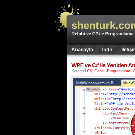
shenturk.co
Delphi ve C# ile Programlama S
Anasayfa
İndir
İletiş
WPF ve C# ile Yeniden An
Kategori
C#
,
Genel
,
Programlama
,