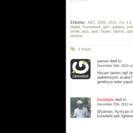
Etiketler:
,
,
,
,
.NET
2008
2010
3.5
4.0
,
,
,
,
digital
Framework
gdi+
gdiplus
indi
,
,
,
,
,
örnek
plus
saat
Studio
tutorial
upd
window
2 Yorum
yaman dedi ki:
December 24th, 2013 on
Hocam benim wpf ile 
alabilirmiyim acaba? 
gerekiyor.neler yapıla
freedelphi
dedi ki:
December 25th, 2013 on
@yaman, Açıkçası bu 
konularla pek ilgil