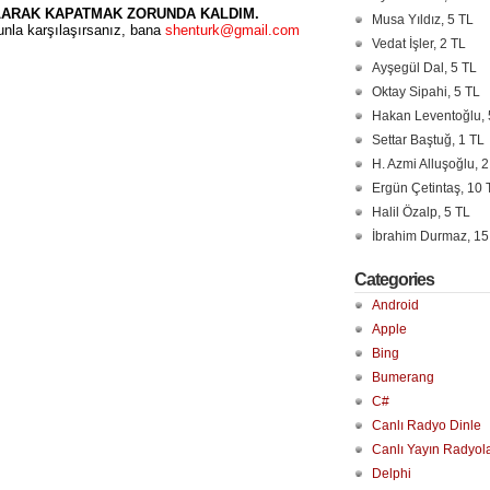
LARAK KAPATMAK ZORUNDA KALDIM.
Musa Yıldız, 5 TL
unla karşılaşırsanız, bana
shenturk@gmail.com
Vedat İşler, 2 TL
Ayşegül Dal, 5 TL
Oktay Sipahi, 5 TL
Hakan Leventoğlu, 
Settar Baştuğ, 1 TL
H. Azmi Alluşoğlu, 2
Ergün Çetintaş, 10 
Halil Özalp, 5 TL
İbrahim Durmaz, 15
Categories
Android
Apple
Bing
Bumerang
C#
Canlı Radyo Dinle
Canlı Yayın Radyol
Delphi