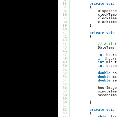
33
private
void
34
{
35
Dispatche
36
clockTime
37
clockTime
38
clockTime
39
}
40
41
private
void
42
{
43
44
// Acilar
45
DateTime 
46
47
int
hours
48
if
(hours
49
int
minut
50
int
secon
51
52
double
ho
53
double
mi
54
double
se
55
56
hourImage
57
minuteIma
58
secondIma
59
60
}
61
62
private
void
63
{
64
this
.Clos