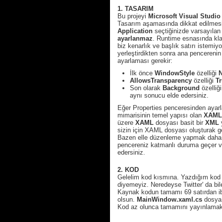
1. TASARIM
Bu projeyi
Microsoft Visual Studio
Tasarım aşamasında dikkat edilmesi 
Application
seçtiğinizde varsayılan
ayarlanmaz
. Runtime esnasında kla
biz kenarlık ve başlık satırı istemiy
yerleştirdikten sonra ana pencereni
ayarlaması gerekir:
İlk önce
WindowStyle
özelliği
AllowsTransparency
özelliği
T
Son olarak
Background
özelliğ
aynı sonucu elde edersiniz.
Eğer Properties penceresinden ayar
mimarisinin temel yapısı olan
XAML
üzere
XAML
dosyası basit bir
XML
y
sizin için XAML dosyası oluşturak ge
Bazen elle düzenleme yapmak daha hı
pencereniz katmanlı duruma geçer ve
edersiniz.
2. KOD
Gelelim kod kısmına. Yazdığım kod o
diyemeyiz. Neredeyse Twitter' da bil
Kaynak kodun tamamı 69 satırdan iba
olsun.
MainWindow.xaml.cs
dosya 
Kod az olunca tamamını yayınlamakt