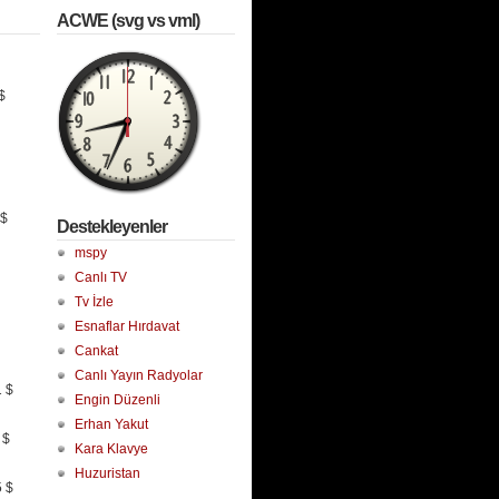
ACWE (svg vs vml)
$
 $
Destekleyenler
mspy
Canlı TV
Tv İzle
Esnaflar Hırdavat
Cankat
Canlı Yayın Radyolar
1 $
Engin Düzenli
Erhan Yakut
 $
Kara Klavye
Huzuristan
 $