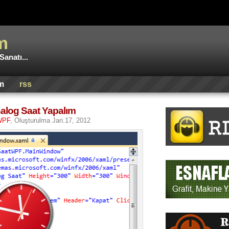
m
anatı...
im
rss
alog Saat Yapalım
WPF
, Oluşturulma Jan.17, 2012