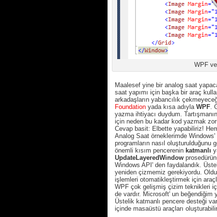
WPF ve 
Maalesef yine bir analog saat yapa
saat yapımı için başka bir araç kul
arkadaşların yabancılık çekmeyeceği
Foundation
yada kısa adıyla
WPF
. 
yazma ihtiyacı duydum. Tartışmanın
için neden bu kadar kod yazmak zo
Cevap basit: Elbette yapabiliriz! 
Analog Saat örneklerimde Windows' u
programların nasıl oluşturulduğunu 
önemli kısım pencerenin
katmanlı
ya
UpdateLayeredWindow
prosedürünü
Windows API' den faydalandık. Üstelik
yeniden çizmemiz gerekiyordu. Oldu
işlemleri otomatikleştirmek için araç
WPF çok gelişmiş çizim teknikleri iç
de vardır. Microsoft' un beğendiğim y
Üstelik katmanlı pencere desteği vardı
içinde masaüstü araçları oluşturabil