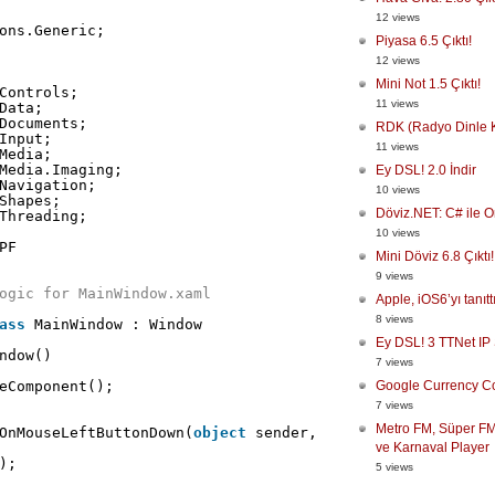
12 views
ons.Generic;
Piyasa 6.5 Çıktı!
12 views
Mini Not 1.5 Çıktı!
Controls;
11 views
Data;
Documents;
RDK (Radyo Dinle Ka
Input;
11 views
Media;
Media.Imaging;
Ey DSL! 2.0 İndir
Navigation;
10 views
Shapes;
Döviz.NET: C# ile O
Threading;
10 views
PF
Mini Döviz 6.8 Çıktı!
9 views
ogic for MainWindow.xaml
Apple, iOS6’yı tanıtt
8 views
ass
MainWindow : Window
Ey DSL! 3 TTNet IP
ndow()
7 views
eComponent();
Google Currency Co
7 views
Metro FM, Süper FM
OnMouseLeftButtonDown(
object
sender, MouseButtonEventArg
ve Karnaval Player
);
5 views