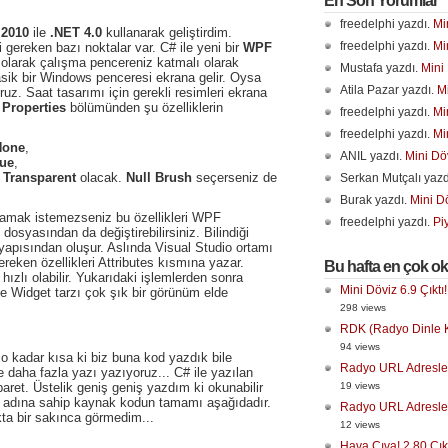
En Son Yorumlar
freedelphi yazdı.
Mi
 2010
ile
.NET 4.0
kullanarak geliştirdim.
freedelphi yazdı.
Mi
gereken bazı noktalar var. C# ile yeni bir
WPF
 olarak çalışma pencereniz katmalı olarak
Mustafa yazdı.
Mini 
sik bir Windows penceresi ekrana gelir. Oysa
Atila Pazar yazdı.
Mi
oruz. Saat tasarımı için gerekli resimleri ekrana
n
Properties
bölümünden şu özelliklerin
freedelphi yazdı.
Mi
freedelphi yazdı.
Mi
None
,
ANIL yazdı.
Mini Döv
rue
,
i
Transparent
olacak.
Null Brush
seçerseniz de
Serkan Mutçalı yazd
Burak yazdı.
Mini Dö
lamak istemezseniz bu özellikleri WPF
freedelphi yazdı.
Pi
dosyasından da değiştirebilirsiniz. Bilindiği
apısından oluşur. Aslında Visual Studio ortamı
reken özellikleri Attributes kısmına yazar.
Bu hafta en çok o
zlı olabilir. Yukarıdaki işlemlerden sonra
Mini Döviz 6.9 Çıktı!
 Widget tarzı çok şık bir görünüm elde
298 views
RDK (Radyo Dinle Ka
94 views
 kadar kısa ki biz buna kod yazdık bile
Radyo URL Adresler
e daha fazla yazı yazıyoruz... C# ile yazılan
ret. Üstelik geniş geniş yazdım ki okunabilir
19 views
adına sahip kaynak kodun tamamı aşağıdadır.
Radyo URL Adresler
a bir sakınca görmedim...
12 views
Hava Cıva! 2.80 Çıkt