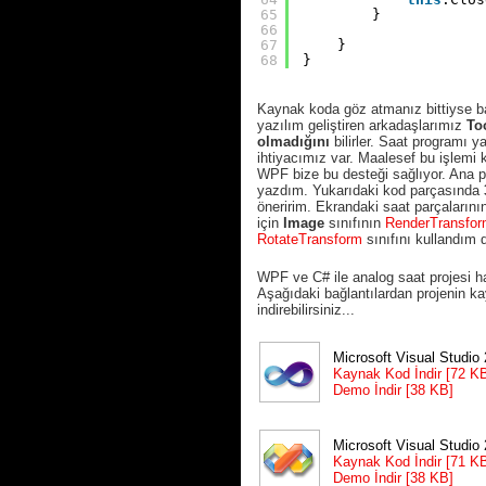
65
}
66
67
}
68
}
Kaynak koda göz atmanız bittiyse baz
yazılım geliştiren arkadaşlarımız
To
olmadığını
bilirler. Saat programı y
ihtiyacımız var. Maalesef bu işlemi
WPF bize bu desteği sağlıyor. Ana 
yazdım. Yukarıdaki kod parçasında
öneririm. Ekrandaki saat parçalarını
için
Image
sınıfının
RenderTransfo
RotateTransform
sınıfını kullandım 
WPF ve C# ile analog saat projesi h
Aşağıdaki bağlantılardan projenin ka
indirebilirsiniz...
Microsoft Visual Studi
Kaynak Kod İndir [72 K
Demo İndir [38 KB]
Microsoft Visual Studi
Kaynak Kod İndir [71 K
Demo İndir [38 KB]