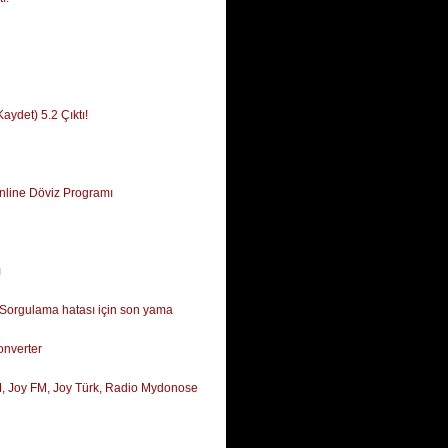
ydet) 5.2 Çıktı!
nline Döviz Programı
ı
 Sorgulama hatası için son yama
nverter
, Joy FM, Joy Türk, Radio Mydonose
s e)