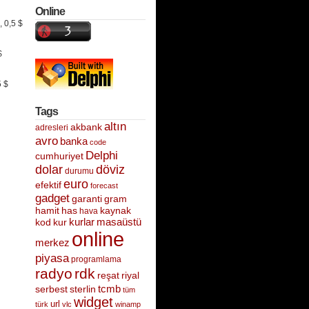
Online
 0,5 $
$
5 $
Tags
altın
akbank
adresleri
avro
banka
code
Delphi
cumhuriyet
dolar
döviz
durumu
euro
efektif
forecast
gadget
garanti
gram
hamit
has
kaynak
hava
kurlar
kur
masaüstü
kod
online
merkez
piyasa
programlama
radyo
rdk
riyal
reşat
tcmb
serbest
sterlin
tüm
widget
url
türk
vlc
winamp