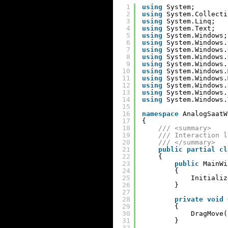
1
using
System;
2
using
System.Collecti
3
using
System.Linq;
4
using
System.Text;
5
using
System.Windows;
6
using
System.Windows.
7
using
System.Windows.
8
using
System.Windows.
9
using
System.Windows.
10
using
System.Windows.
11
using
System.Windows.
12
using
System.Windows.
13
using
System.Windows.
14
using
System.Windows.
15
16
namespace
AnalogSaatW
17
{
18
/// <summary>
19
/// Interaction l
20
/// </summary>
21
public
partial
cl
22
{
23
public
MainWi
24
{
25
Initializ
26
}
27
28
private
void
29
{
30
DragMove(
31
}
32