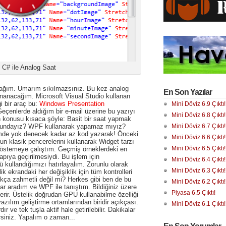
C# ile Analog Saat
cağım. Umarım sıkılmazsınız. Bu kez analog
En Son Yazılar
lananacağım. Microsoft Visual Studio kullanan
 bir araç bu:
Windows Presentation
Mini Döviz 6.9 Çıktı!
Geçenlerde aldığım bir e-mail üzerine bu yazıyı
Mini Döviz 6.8 Çıktı!
 konusu kısaca şöyle: Basit bir saat yapmak
rundayız? WPF kullanarak yapamaz mıyız?
Mini Döviz 6.7 Çıktı!
Hemde yok denecek kadar az kod yazarak! Önceki
Mini Döviz 6.6 Çıktı!
n klasik pencerelerini kullanarak Widget tarzı
Mini Döviz 6.5 Çıktı!
göstemeye çalıştım. Geçmiş örneklerdeki en
pıya geçirilmesiydi. Bu işlem için
Mini Döviz 6.4 Çıktı!
 kullandığımızı hatırlayalım. Zorunlu olarak
Mini Döviz 6.3 Çıktı!
 ekrandaki her değişiklik için tüm kontrolleri
kça zahmetli değil mi? Herkes gibi ben de bu
Mini Döviz 6.2 Çıktı!
lar aradım ve WPF ile tanıştım. Bildiğiniz üzere
Piyasa 6.5 Çıktı!
erir. Üstelik doğrudan GPU kullanabilme özelliği
azılım geliştirme ortamlarından biridir açıkçası.
Mini Döviz 6.1 Çıktı!
r ve tek tuşla aktif hale getirilebilir. Dakikalar
irsiniz. Yapalım o zaman...