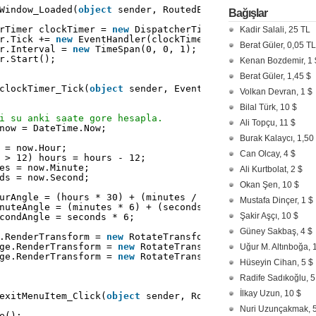
Window_Loaded(
object
sender, RoutedEventArgs e)
Bağışlar
rTimer clockTimer = 
new
DispatcherTimer();
Kadir Salali, 25 TL
r.Tick += 
new
EventHandler(clockTimer_Tick);
Berat Güler, 0,05 TL
r.Interval = 
new
TimeSpan(0, 0, 1);
r.Start();
Kenan Bozdemir, 1 
Berat Güler, 1,45 $
clockTimer_Tick(
object
sender, EventArgs e)
Volkan Devran, 1 $
Bilal Türk, 10 $
i su anki saate gore hesapla.
Ali Topçu, 11 $
now = DateTime.Now;
Burak Kalaycı, 1,50
 = now.Hour;
Can Olcay, 4 $
 > 12) hours = hours - 12;
es = now.Minute;
Ali Kurtbolat, 2 $
ds = now.Second;
Okan Şen, 10 $
urAngle = (hours * 30) + (minutes / 2);
Mustafa Dinçer, 1 $
nuteAngle = (minutes * 6) + (seconds / 10);
Şakir Aşçı, 10 $
condAngle = seconds * 6;
Güney Sakbaş, 4 $
.RenderTransform = 
new
RotateTransform(hourAngle);
ge.RenderTransform = 
new
RotateTransform(minuteAngle);
Uğur M. Altınboğa, 
ge.RenderTransform = 
new
RotateTransform(secondAngle);
Hüseyin Cihan, 5 $
Radife Sadıkoğlu, 5
İlkay Uzun, 10 $
exitMenuItem_Click(
object
sender, RoutedEventArgs e)
Nuri Uzunçakmak, 5
e();