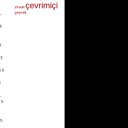
çevrimiçi
ziraat
çeyrek
L
 $
$
 $
5 $
$
L
 $
L
YTL