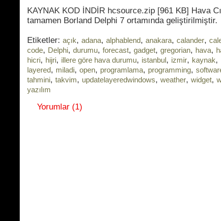
KAYNAK KOD İNDİR hcsource.zip [961 KB] Hava Cıv
tamamen Borland Delphi 7 ortamında geliştirilmiştir.
Etiketler:
,
,
,
,
,
açık
adana
alphablend
anakara
calander
cal
,
,
,
,
,
,
,
code
Delphi
durumu
forecast
gadget
gregorian
hava
h
,
,
,
,
,
,
hicri
hijri
illere göre hava durumu
istanbul
izmir
kaynak
,
,
,
,
,
layered
miladi
open
programlama
programming
softwar
,
,
,
,
,
tahmini
takvim
updatelayeredwindows
weather
widget
w
yazılım
Yorumlar (1)