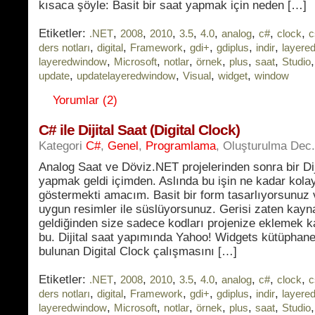
kısaca şöyle: Basit bir saat yapmak için neden […]
Etiketler:
,
,
,
,
,
,
,
,
.NET
2008
2010
3.5
4.0
analog
c#
clock
c
,
,
,
,
,
,
ders notları
digital
Framework
gdi+
gdiplus
indir
layere
,
,
,
,
,
,
layeredwindow
Microsoft
notlar
örnek
plus
saat
Studio
,
,
,
,
update
updatelayeredwindow
Visual
widget
window
Yorumlar (2)
C# ile Dijital Saat (Digital Clock)
Kategori
C#
,
Genel
,
Programlama
, Oluşturulma Dec
Analog Saat ve Döviz.NET projelerinden sonra bir Dij
yapmak geldi içimden. Aslında bu işin ne kadar kola
göstermekti amacım. Basit bir form tasarlıyorsunuz
uygun resimler ile süslüyorsunuz. Gerisi zaten kayna
geldiğinden size sadece kodları projenize eklemek k
bu. Dijital saat yapımında Yahoo! Widgets kütüphan
bulunan Digital Clock çalışmasını […]
Etiketler:
,
,
,
,
,
,
,
,
.NET
2008
2010
3.5
4.0
analog
c#
clock
c
,
,
,
,
,
,
ders notları
digital
Framework
gdi+
gdiplus
indir
layere
,
,
,
,
,
,
layeredwindow
Microsoft
notlar
örnek
plus
saat
Studio