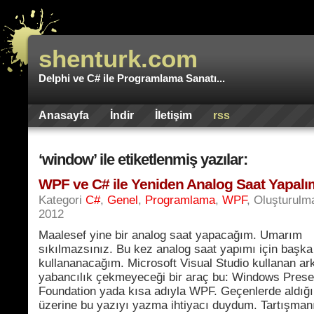
shenturk.com
Delphi ve C# ile Programlama Sanatı...
Anasayfa
İndir
İletişim
rss
‘window’ ile etiketlenmiş yazılar:
WPF ve C# ile Yeniden Analog Saat Yapalı
Kategori
C#
,
Genel
,
Programlama
,
WPF
, Oluşturulm
2012
Maalesef yine bir analog saat yapacağım. Umarım
sıkılmazsınız. Bu kez analog saat yapımı için başka 
kullananacağım. Microsoft Visual Studio kullanan ar
yabancılık çekmeyeceği bir araç bu: Windows Prese
Foundation yada kısa adıyla WPF. Geçenlerde aldığı
üzerine bu yazıyı yazma ihtiyacı duydum. Tartışma