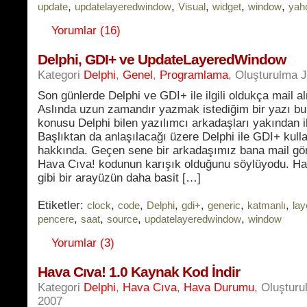
,
,
,
,
,
update
updatelayeredwindow
Visual
widget
window
yah
Yorumlar (16)
Delphi, GDI+ ve UpdateLayeredWindow
Kategori
Delphi
,
Genel
,
Programlama
, Oluşturulma J
Son günlerde Delphi ve GDI+ ile ilgili oldukça mail 
Aslında uzun zamandır yazmak istediğim bir yazı bu
konusu Delphi bilen yazılımcı arkadaşları yakından il
Başlıktan da anlaşılacağı üzere Delphi ile GDI+ kull
hakkında. Geçen sene bir arkadaşımız bana mail gö
Hava Cıva! kodunun karışık olduğunu söylüyodu. Ha
gibi bir arayüzün daha basit […]
Etiketler:
,
,
,
,
,
,
clock
code
Delphi
gdi+
generic
katmanlı
lay
,
,
,
,
pencere
saat
source
updatelayeredwindow
window
Yorumlar (3)
Hava Cıva! 1.0 Kaynak Kod İndir
Kategori
Delphi
,
Hava Cıva
,
Hava Durumu
, Oluşturu
2007