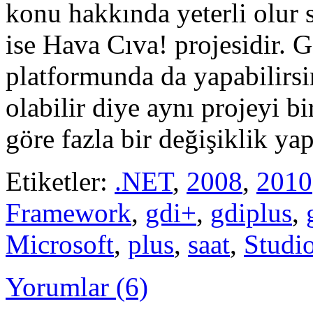
konu hakkında yeterli olur 
ise Hava Cıva! projesidir. 
platformunda da yapabilirsin
olabilir diye aynı projeyi b
göre fazla bir değişiklik y
Etiketler:
.NET
,
2008
,
2010
Framework
,
gdi+
,
gdiplus
,
Microsoft
,
plus
,
saat
,
Studi
Yorumlar (6)