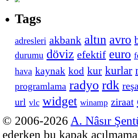
Tags
altın
avro
akbank
adresleri
döviz
euro
efektif
durumu
f
kurlar
kur
kaynak
kod
hava
radyo
rdk
reşa
programlama
widget
ziraat
url
vlc
winamp
© 2006-2026
A. Nâsır Şent
ederken bu kapak açılmamal