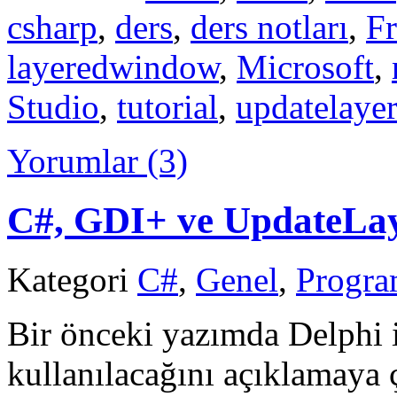
csharp
,
ders
,
ders notları
,
F
layeredwindow
,
Microsoft
,
Studio
,
tutorial
,
updatelaye
Yorumlar (3)
C#, GDI+ ve UpdateL
Kategori
C#
,
Genel
,
Progr
Bir önceki yazımda Delphi 
kullanılacağını açıklamaya 