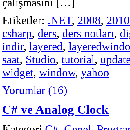
çalışmasını […]
Etiketler:
.NET
,
2008
,
2010
csharp
,
ders
,
ders notları
,
di
indir
,
layered
,
layeredwind
saat
,
Studio
,
tutorial
,
updat
widget
,
window
,
yahoo
Yorumlar (16)
C# ve Analog Clock
Kategori
C#
,
Genel
,
Progr