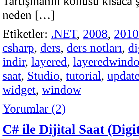
Tartışmanın konusu kısaca ş
neden […]
Etiketler:
.NET
,
2008
,
2010
csharp
,
ders
,
ders notları
,
di
indir
,
layered
,
layeredwind
saat
,
Studio
,
tutorial
,
updat
widget
,
window
Yorumlar (2)
C# ile Dijital Saat (Digi