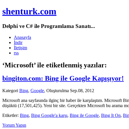
shenturk.com
Delphi ve C# ile Programlama Sanatı...
Anasayfa
İndir
İletişim
rss
‘Microsoft’ ile etiketlenmiş yazılar:
bingiton.com: Bing ile Google Kapışıyor!
Kategori
Bing
,
Google
, Oluşturulma Sep.08, 2012
Microsoft ana sayfasında ilginç bir haber ile karşılaştım. Microsoft B
düşüktü (17,501,425). Yeni bir site. Gerçekten Microsoft bu arama mo
Etiketler:
Bing
,
Bing Google'a karşı
,
Bing ile Google
,
Bing It On
,
Bi
Yorum Yapın