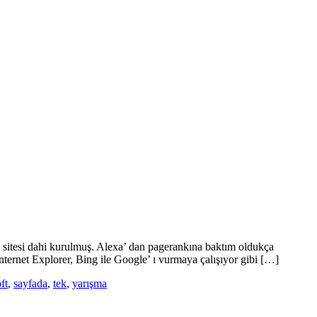
web sitesi dahi kurulmuş. Alexa’ dan pagerankına baktım oldukça
ternet Explorer, Bing ile Google’ ı vurmaya çalışıyor gibi […]
ft
,
sayfada
,
tek
,
yarışma