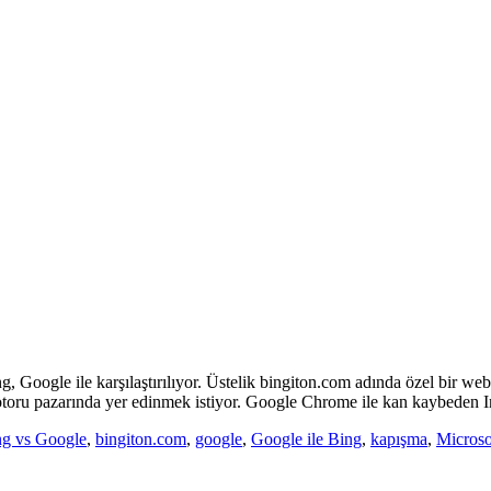
ing, Google ile karşılaştırılıyor. Üstelik bingiton.com adında özel bir 
toru pazarında yer edinmek istiyor. Google Chrome ile kan kaybeden In
ng vs Google
,
bingiton.com
,
google
,
Google ile Bing
,
kapışma
,
Microso