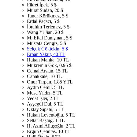
Fikret İpek, 5 $
Murat Sudan, 20 $
Taner Körükmez, 5 $
Erdal Paçacı, 5 $
İbrahim Terlemez, 5 $
Wang Yi Jian, 20 $
M. Eftal Danışman, 5 $
Mustafa Cengiz, 5 $
Selçuk Göktekin, 5 $
Erhan Yakut, 40 TL
Hakan Manka, 10 TL
Mükremin Gök, 0.95 $
Cemal Arslan, 15 TL
Çanakkale, 10 TL
Onur Tırpan, 1.85 YTL
Aydın Cemil, 5 TL
Musa Yıldız, 5 TL
Vedat İşler, 2 TL
Ayşegül Dal, 5 TL
Oktay Sipahi, 5 TL
Hakan Leventoğlu, 5 TL
Settar Baştuğ, 1 TL
H. Azmi Alluşoğlu, 2 TL
Ergün Çetintaş, 10 TL
Halil Özalp, 5 TL