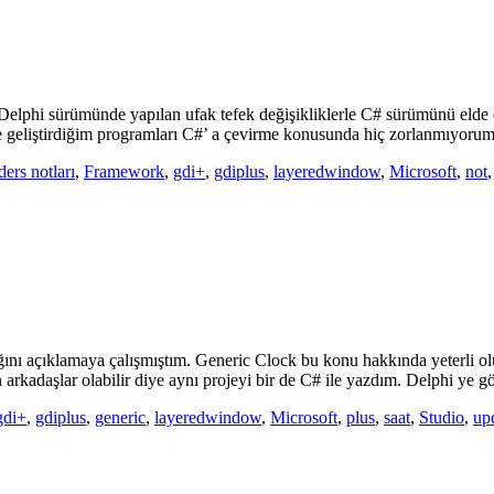
hi sürümünde yapılan ufak tefek değişikliklerle C# sürümünü elde ett
e geliştirdiğim programları C#’ a çevirme konusunda hiç zorlanmıyorum
ders notları
,
Framework
,
gdi+
,
gdiplus
,
layeredwindow
,
Microsoft
,
not
ını açıklamaya çalışmıştım. Generic Clock bu konu hakkında yeterli olur
 arkadaşlar olabilir diye aynı projeyi bir de C# ile yazdım. Delphi ye 
gdi+
,
gdiplus
,
generic
,
layeredwindow
,
Microsoft
,
plus
,
saat
,
Studio
,
up