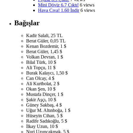
Mini Döviz 6.7 Çıktı!
6 views
Hava Cıva! 1.60 İndir
6 views
Bağışlar
Kadir Salali, 25 TL
Berat Güler, 0,05 TL
Kenan Bozdemir, 1 $
Berat Güler, 1,45 $
Volkan Devran, 1 $
Bilal Türk, 10 $
Ali Topçu, 11 $
Burak Kalaycı, 1,50 $
Can Olcay, 4 $
Ali Kurtbolat, 2 $
Okan Şen, 10 $
Mustafa Dinçer, 1 $
Şakir Aşçı, 10 $
Güney Sakbaş, 4 $
Uğur M. Altınboğa, 1 $
Hüseyin Cihan, 5 $
Radife Sadıkoğlu, 5 $
İlkay Uzun, 10 $
Nuri Uzunçakmak, 5 $