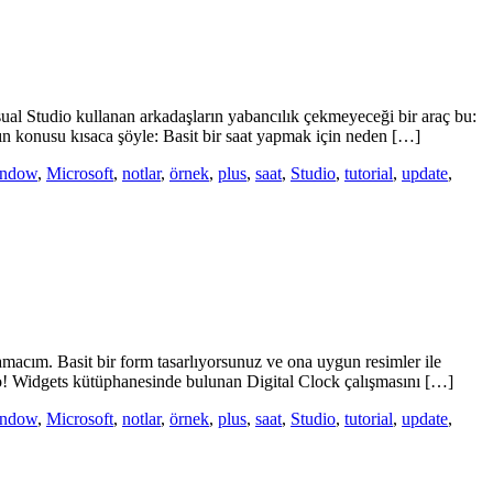
ual Studio kullanan arkadaşların yabancılık çekmeyeceği bir araç bu:
n konusu kısaca şöyle: Basit bir saat yapmak için neden […]
indow
,
Microsoft
,
notlar
,
örnek
,
plus
,
saat
,
Studio
,
tutorial
,
update
,
macım. Basit bir form tasarlıyorsunuz ve ona uygun resimler ile
hoo! Widgets kütüphanesinde bulunan Digital Clock çalışmasını […]
indow
,
Microsoft
,
notlar
,
örnek
,
plus
,
saat
,
Studio
,
tutorial
,
update
,