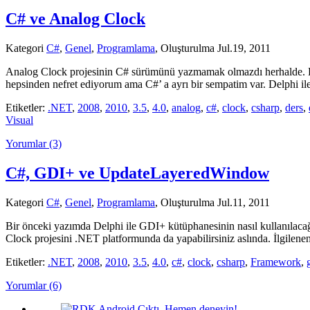
C# ve Analog Clock
Kategori
C#
,
Genel
,
Programlama
, Oluşturulma Jul.19, 2011
Analog Clock projesinin C# sürümünü yazmamak olmazdı herhalde. Delp
hepsinden nefret ediyorum ama C#’ a ayrı bir sempatim var. Delphi il
Etiketler:
.NET
,
2008
,
2010
,
3.5
,
4.0
,
analog
,
c#
,
clock
,
csharp
,
ders
,
Visual
Yorumlar (3)
C#, GDI+ ve UpdateLayeredWindow
Kategori
C#
,
Genel
,
Programlama
, Oluşturulma Jul.11, 2011
Bir önceki yazımda Delphi ile GDI+ kütüphanesinin nasıl kullanılacağ
Clock projesini .NET platformunda da yapabilirsiniz aslında. İlgilenen
Etiketler:
.NET
,
2008
,
2010
,
3.5
,
4.0
,
c#
,
clock
,
csharp
,
Framework
,
Yorumlar (6)