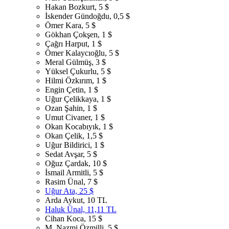
Hakan Bozkurt, 5 $
İskender Gündoğdu, 0,5 $
Ömer Kara, 5 $
Gökhan Çokşen, 1 $
Çağrı Harput, 1 $
Ömer Kalaycıoğlu, 5 $
Meral Gülmüş, 3 $
Yüksel Çukurlu, 5 $
Hilmi Özkırım, 1 $
Engin Çetin, 1 $
Uğur Çelikkaya, 1 $
Ozan Şahin, 1 $
Umut Civaner, 1 $
Okan Kocabıyık, 1 $
Okan Çelik, 1,5 $
Uğur Bildirici, 1 $
Sedat Avşar, 5 $
Oğuz Çardak, 10 $
İsmail Armitli, 5 $
Rasim Ünal, 7 $
Uğur Ata, 25 $
Arda Aykut, 10 TL
Haluk Ünal, 11,11 TL
Cihan Koca, 15 $
M. Nazmi Özmilli, 5 $