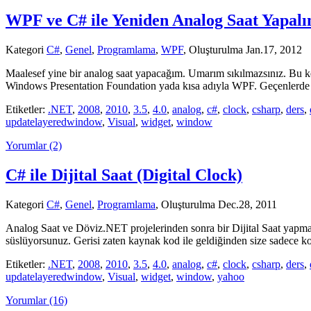
WPF ve C# ile Yeniden Analog Saat Yapal
Kategori
C#
,
Genel
,
Programlama
,
WPF
, Oluşturulma Jan.17, 2012
Maalesef yine bir analog saat yapacağım. Umarım sıkılmazsınız. Bu ke
Windows Presentation Foundation yada kısa adıyla WPF. Geçenlerde al
Etiketler:
.NET
,
2008
,
2010
,
3.5
,
4.0
,
analog
,
c#
,
clock
,
csharp
,
ders
,
updatelayeredwindow
,
Visual
,
widget
,
window
Yorumlar (2)
C# ile Dijital Saat (Digital Clock)
Kategori
C#
,
Genel
,
Programlama
, Oluşturulma Dec.28, 2011
Analog Saat ve Döviz.NET projelerinden sonra bir Dijital Saat yapmak
süslüyorsunuz. Gerisi zaten kaynak kod ile geldiğinden size sadece k
Etiketler:
.NET
,
2008
,
2010
,
3.5
,
4.0
,
analog
,
c#
,
clock
,
csharp
,
ders
,
updatelayeredwindow
,
Visual
,
widget
,
window
,
yahoo
Yorumlar (16)