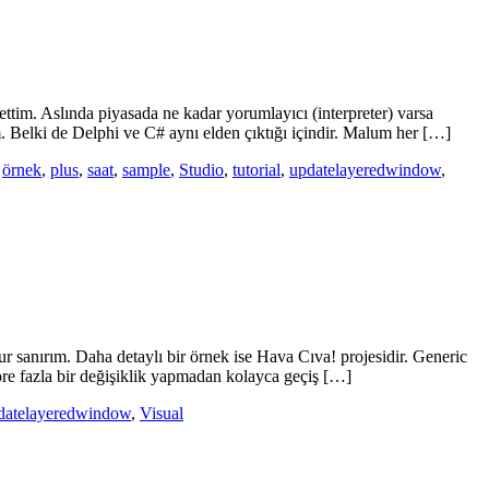
im. Aslında piyasada ne kadar yorumlayıcı (interpreter) varsa
. Belki de Delphi ve C# aynı elden çıktığı içindir. Malum her […]
,
örnek
,
plus
,
saat
,
sample
,
Studio
,
tutorial
,
updatelayeredwindow
,
 sanırım. Daha detaylı bir örnek ise Hava Cıva! projesidir. Generic
göre fazla bir değişiklik yapmadan kolayca geçiş […]
datelayeredwindow
,
Visual