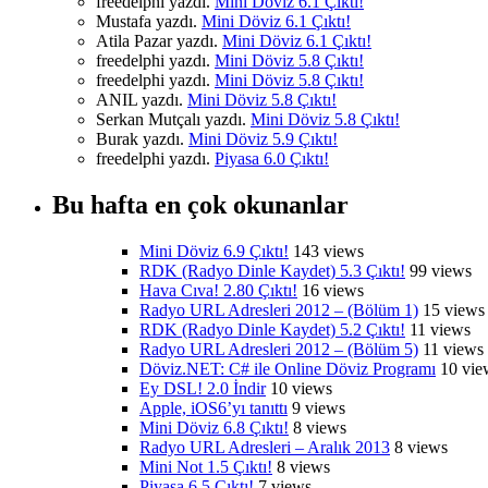
freedelphi yazdı.
Mini Döviz 6.1 Çıktı!
Mustafa yazdı.
Mini Döviz 6.1 Çıktı!
Atila Pazar yazdı.
Mini Döviz 6.1 Çıktı!
freedelphi yazdı.
Mini Döviz 5.8 Çıktı!
freedelphi yazdı.
Mini Döviz 5.8 Çıktı!
ANIL yazdı.
Mini Döviz 5.8 Çıktı!
Serkan Mutçalı yazdı.
Mini Döviz 5.8 Çıktı!
Burak yazdı.
Mini Döviz 5.9 Çıktı!
freedelphi yazdı.
Piyasa 6.0 Çıktı!
Bu hafta en çok okunanlar
Mini Döviz 6.9 Çıktı!
143 views
RDK (Radyo Dinle Kaydet) 5.3 Çıktı!
99 views
Hava Cıva! 2.80 Çıktı!
16 views
Radyo URL Adresleri 2012 – (Bölüm 1)
15 views
RDK (Radyo Dinle Kaydet) 5.2 Çıktı!
11 views
Radyo URL Adresleri 2012 – (Bölüm 5)
11 views
Döviz.NET: C# ile Online Döviz Programı
10 vie
Ey DSL! 2.0 İndir
10 views
Apple, iOS6’yı tanıttı
9 views
Mini Döviz 6.8 Çıktı!
8 views
Radyo URL Adresleri – Aralık 2013
8 views
Mini Not 1.5 Çıktı!
8 views
Piyasa 6.5 Çıktı!
7 views