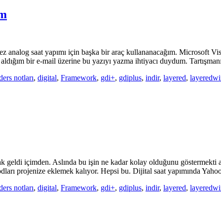
ım
z analog saat yapımı için başka bir araç kullananacağım. Microsoft Vis
dığım bir e-mail üzerine bu yazıyı yazma ihtiyacı duydum. Tartışmanı
ders notları
,
digital
,
Framework
,
gdi+
,
gdiplus
,
indir
,
layered
,
layeredw
 geldi içimden. Aslında bu işin ne kadar kolay olduğunu göstermekti a
odları projenize eklemek kalıyor. Hepsi bu. Dijital saat yapımında Ya
ders notları
,
digital
,
Framework
,
gdi+
,
gdiplus
,
indir
,
layered
,
layeredw