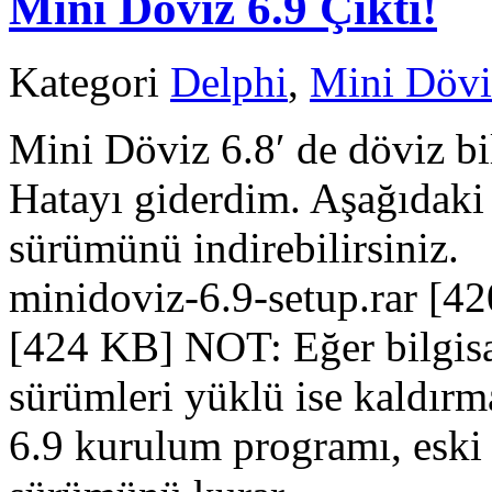
Mini Döviz 6.9 Çıktı!
Kategori
Delphi
,
Mini Dövi
Mini Döviz 6.8′ de döviz bi
Hatayı giderdim. Aşağıdaki
sürümünü indirebilirsiniz
minidoviz-6.9-setup.rar [4
[424 KB] NOT: Eğer bilgisa
sürümleri yüklü ise kaldır
6.9 kurulum programı, eski 