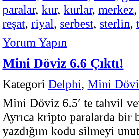
paralar
,
kur
,
kurlar
,
merkez
reşat
,
riyal
,
serbest
,
sterlin
,
Yorum Yapın
Mini Döviz 6.6 Çıktı!
Kategori
Delphi
,
Mini Dövi
Mini Döviz 6.5′ te tahvil v
Ayrıca kripto paralarda bir 
yazdığım kodu silmeyi unu