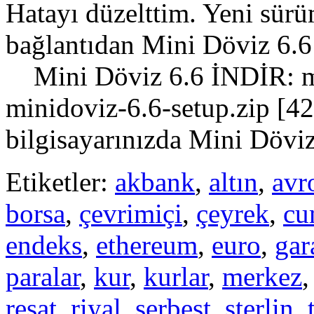
Hatayı düzelttim. Yeni sür
bağlantıdan Mini Döviz 6.6 
Mini Döviz 6.6 İNDİR: mi
minidoviz-6.6-setup.zip [
bilgisayarınızda Mini Döviz
Etiketler:
akbank
,
altın
,
avr
borsa
,
çevrimiçi
,
çeyrek
,
cu
endeks
,
ethereum
,
euro
,
gar
paralar
,
kur
,
kurlar
,
merkez
reşat
,
riyal
,
serbest
,
sterlin
,