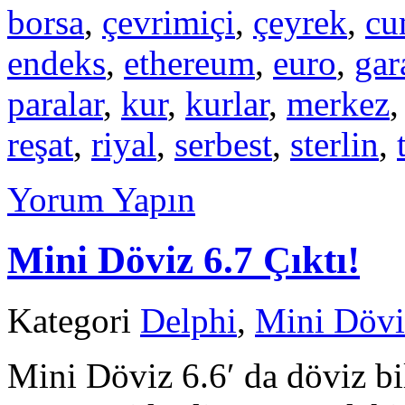
borsa
,
çevrimiçi
,
çeyrek
,
cu
endeks
,
ethereum
,
euro
,
gar
paralar
,
kur
,
kurlar
,
merkez
reşat
,
riyal
,
serbest
,
sterlin
,
Yorum Yapın
Mini Döviz 6.7 Çıktı!
Kategori
Delphi
,
Mini Dövi
Mini Döviz 6.6′ da döviz bi