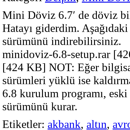
Mini Döviz 6.7′ de döviz bi
Hatayı giderdim. Aşağıdaki
sürümünü indirebilirsiniz
minidoviz-6.8-setup.rar [4
[424 KB] NOT: Eğer bilgisa
sürümleri yüklü ise kaldır
6.8 kurulum programı, eski 
sürümünü kurar.
Etiketler:
akbank
,
altın
,
avr