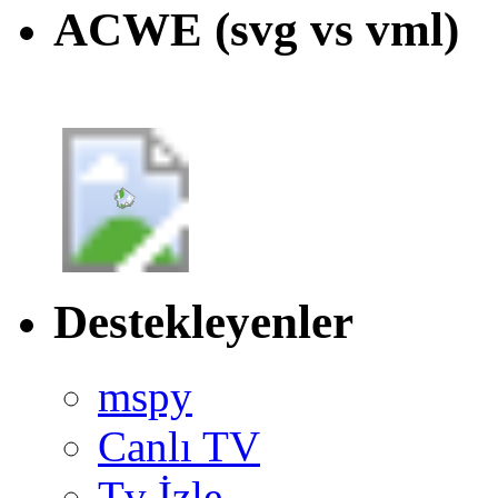
ACWE (svg vs vml)
Destekleyenler
mspy
Canlı TV
Tv İzle