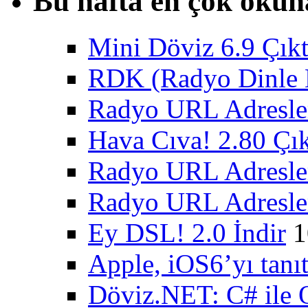
Bu hafta en çok okun
Mini Döviz 6.9 Çıkt
RDK (Radyo Dinle K
Radyo URL Adresler
Hava Cıva! 2.80 Çık
Radyo URL Adresler
Radyo URL Adresler
Ey DSL! 2.0 İndir
1
Apple, iOS6’yı tanıt
Döviz.NET: C# ile 