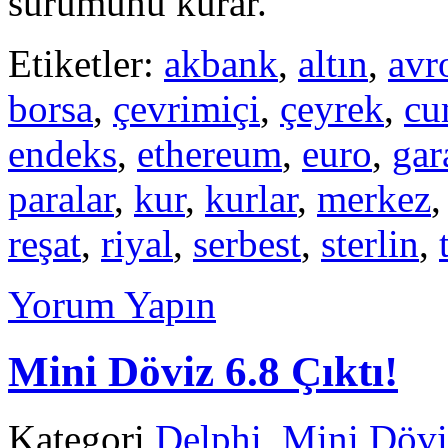
sürümünü kurar.
Etiketler:
akbank
,
altın
,
avr
borsa
,
çevrimiçi
,
çeyrek
,
cu
endeks
,
ethereum
,
euro
,
gar
paralar
,
kur
,
kurlar
,
merkez
reşat
,
riyal
,
serbest
,
sterlin
,
Yorum Yapın
Mini Döviz 6.8 Çıktı!
Kategori
Delphi
,
Mini Dövi