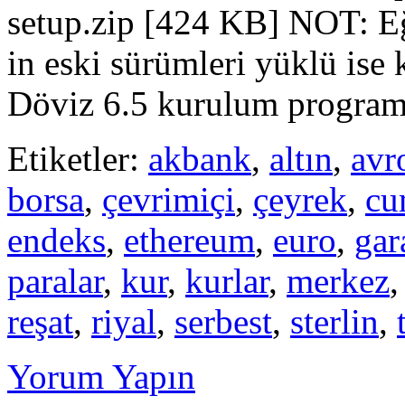
setup.zip [424 KB] NOT: Eğ
in eski sürümleri yüklü ise
Döviz 6.5 kurulum program
Etiketler:
akbank
,
altın
,
avr
borsa
,
çevrimiçi
,
çeyrek
,
cu
endeks
,
ethereum
,
euro
,
gar
paralar
,
kur
,
kurlar
,
merkez
reşat
,
riyal
,
serbest
,
sterlin
,
Yorum Yapın