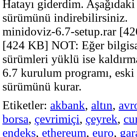
Hatayı giderdim. Aşağıdaki
sürümünü indirebilirsiniz
minidoviz-6.7-setup.rar [4
[424 KB] NOT: Eğer bilgisa
sürümleri yüklü ise kaldır
6.7 kurulum programı, eski 
sürümünü kurar.
Etiketler:
akbank
,
altın
,
avr
borsa
,
çevrimiçi
,
çeyrek
,
cu
endeks
,
ethereum
,
euro
,
gar