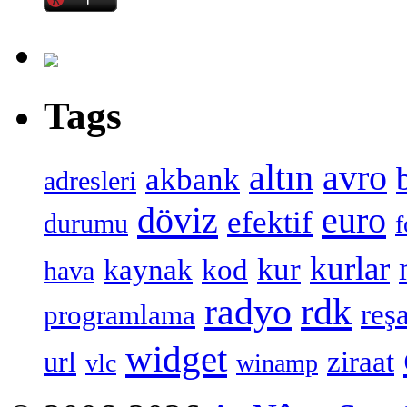
Tags
altın
avro
akbank
adresleri
döviz
euro
efektif
durumu
f
kurlar
kur
kaynak
kod
hava
radyo
rdk
reşa
programlama
widget
ziraat
url
vlc
winamp