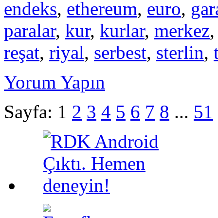
endeks
,
ethereum
,
euro
,
gar
paralar
,
kur
,
kurlar
,
merkez
reşat
,
riyal
,
serbest
,
sterlin
,
Yorum Yapın
Sayfa:
1
2
3
4
5
6
7
8
...
51