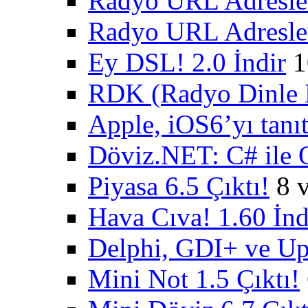
Radyo URL Adresler
Radyo URL Adresler
Ey DSL! 2.0 İndir
1
RDK (Radyo Dinle K
Apple, iOS6’yı tanıt
Döviz.NET: C# ile 
Piyasa 6.5 Çıktı!
8 
Hava Cıva! 1.60 İnd
Delphi, GDI+ ve U
Mini Not 1.5 Çıktı!