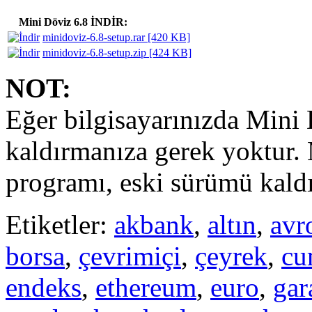
Mini Döviz 6.8 İNDİR:
minidoviz-6.8-setup.rar [420 KB]
minidoviz-6.8-setup.zip [424 KB]
NOT:
Eğer bilgisayarınızda Mini 
kaldırmanıza gerek yoktur.
programı, eski sürümü kaldı
Etiketler:
akbank
,
altın
,
avr
borsa
,
çevrimiçi
,
çeyrek
,
cu
endeks
,
ethereum
,
euro
,
gar