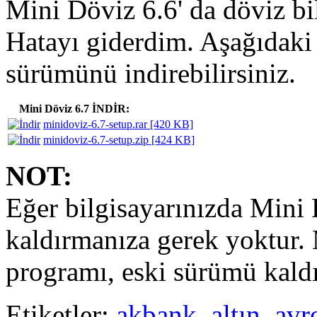
Mini Döviz 6.6' da döviz bi
Hatayı giderdim. Aşağıdaki
sürümünü indirebilirsiniz.
Mini Döviz 6.7 İNDİR:
minidoviz-6.7-setup.rar [420 KB]
minidoviz-6.7-setup.zip [424 KB]
NOT:
Eğer bilgisayarınızda Mini 
kaldırmanıza gerek yoktur.
programı, eski sürümü kaldı
Etiketler:
akbank
,
altın
,
avr