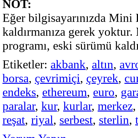
NOT:
Eğer bilgisayarınızda Mini 
kaldırmanıza gerek yoktur.
programı, eski sürümü kaldı
Etiketler:
akbank
,
altın
,
avr
borsa
,
çevrimiçi
,
çeyrek
,
cu
endeks
,
ethereum
,
euro
,
gar
paralar
,
kur
,
kurlar
,
merkez
reşat
,
riyal
,
serbest
,
sterlin
,