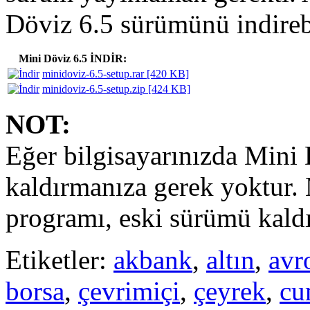
Döviz 6.5 sürümünü indirebi
Mini Döviz 6.5 İNDİR:
minidoviz-6.5-setup.rar [420 KB]
minidoviz-6.5-setup.zip [424 KB]
NOT:
Eğer bilgisayarınızda Mini 
kaldırmanıza gerek yoktur.
programı, eski sürümü kaldı
Etiketler:
akbank
,
altın
,
avr
borsa
,
çevrimiçi
,
çeyrek
,
cu