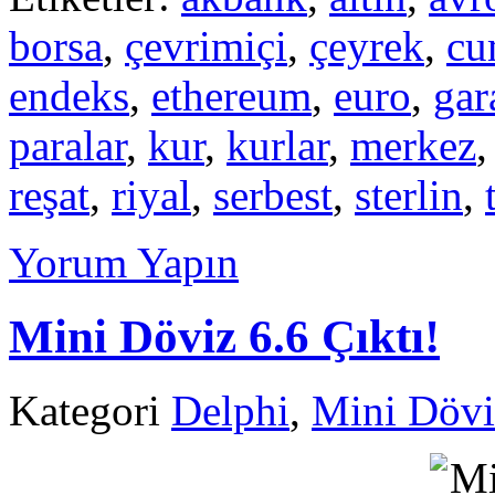
borsa
,
çevrimiçi
,
çeyrek
,
cu
endeks
,
ethereum
,
euro
,
gar
paralar
,
kur
,
kurlar
,
merkez
reşat
,
riyal
,
serbest
,
sterlin
,
Yorum Yapın
Mini Döviz 6.6 Çıktı!
Kategori
Delphi
,
Mini Dövi