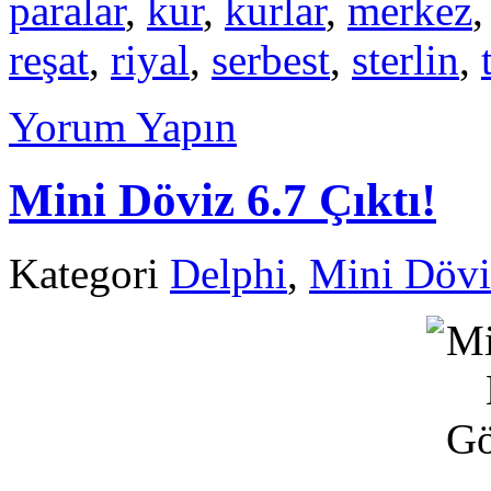
paralar
,
kur
,
kurlar
,
merkez
reşat
,
riyal
,
serbest
,
sterlin
,
Yorum Yapın
Mini Döviz 6.7 Çıktı!
Kategori
Delphi
,
Mini Dövi