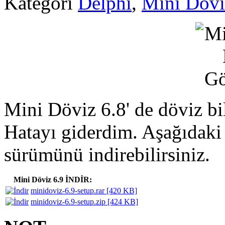
Kategori
Delphi
,
Mini Dövi
Mini Döviz 6.8' de döviz bi
Hatayı giderdim. Aşağıdaki
sürümünü indirebilirsiniz.
Mini Döviz 6.9 İNDİR:
minidoviz-6.9-setup.rar [420 KB]
minidoviz-6.9-setup.zip [424 KB]