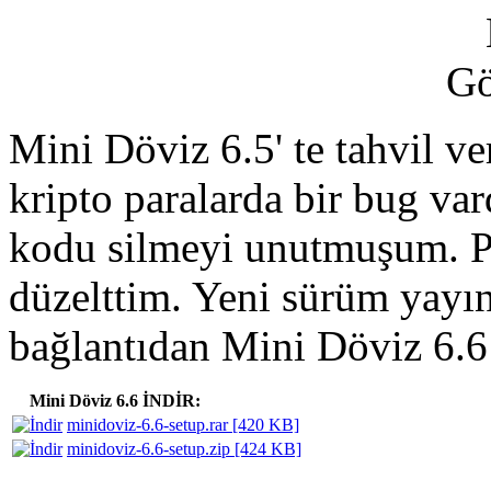
Mini Döviz 6.5' te tahvil v
kripto paralarda bir bug va
kodu silmeyi unutmuşum. Pr
düzelttim. Yeni sürüm yayı
bağlantıdan Mini Döviz 6.6 
Mini Döviz 6.6 İNDİR:
minidoviz-6.6-setup.rar [420 KB]
minidoviz-6.6-setup.zip [424 KB]