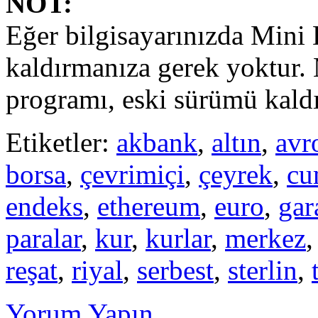
NOT:
Eğer bilgisayarınızda Mini 
kaldırmanıza gerek yoktur.
programı, eski sürümü kaldı
Etiketler:
akbank
,
altın
,
avr
borsa
,
çevrimiçi
,
çeyrek
,
cu
endeks
,
ethereum
,
euro
,
gar
paralar
,
kur
,
kurlar
,
merkez
reşat
,
riyal
,
serbest
,
sterlin
,
Yorum Yapın