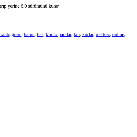
ırıp yerine 6.0 sürümünü kurar.
ranti
,
gram
,
hamit
,
has
,
kripto paralar
,
kur
,
kurlar
,
merkez
,
online
,