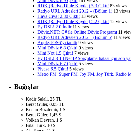
Mini Döviz 6.9 Çıktı!
141 views
RDK (Radyo Dinle Kaydet) 5.3 Çıktı!
83 views
Radyo URL Adresleri 2012 – (Bölüm 1)
13 views
Hava Cıva! 2.80 Çıktı!
13 views
RDK (Radyo Dinle Kaydet) 5.2 Çıktı!
12 views
Ey DSL! 2.0 İndir
11 views
Döviz.NET: C# ile Online Döviz Programı
11 vie
Radyo URL Adresleri 2012 – (Bölüm 5)
11 views
Apple, iOS6’yı tanıttı
9 views
Mini Döviz 6.8 Çıktı!
9 views
Mini Not 1.5 Çıktı!
7 views
Ey DSL! 3 TTNet IP Sorgulama hatası için son y
Mini Döviz 6.7 Çıktı!
5 views
Piyasa 6.5 Çıktı!
5 views
Metro FM, Süper FM, Joy FM, Joy Türk, Radio M
Bağışlar
Kadir Salali, 25 TL
Berat Güler, 0,05 TL
Kenan Bozdemir, 1 $
Berat Güler, 1,45 $
Volkan Devran, 1 $
Bilal Türk, 10 $
Ali Topçu, 11 $