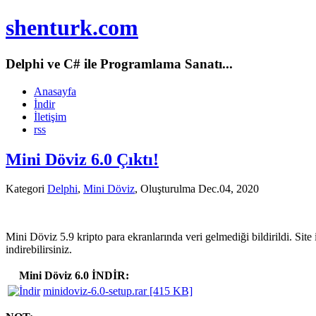
shenturk.com
Delphi ve C# ile Programlama Sanatı...
Anasayfa
İndir
İletişim
rss
Mini Döviz 6.0 Çıktı!
Kategori
Delphi
,
Mini Döviz
, Oluşturulma Dec.04, 2020
Mini Döviz 5.9 kripto para ekranlarında veri gelmediği bildirildi. S
indirebilirsiniz.
Mini Döviz 6.0 İNDİR:
minidoviz-6.0-setup.rar [415 KB]