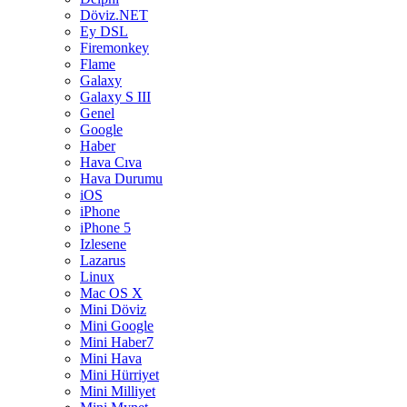
Döviz.NET
Ey DSL
Firemonkey
Flame
Galaxy
Galaxy S III
Genel
Google
Haber
Hava Cıva
Hava Durumu
iOS
iPhone
iPhone 5
Izlesene
Lazarus
Linux
Mac OS X
Mini Döviz
Mini Google
Mini Haber7
Mini Hava
Mini Hürriyet
Mini Milliyet