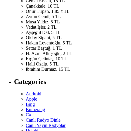
Cemal Arslan, 15 TL
Çanakkale, 10 TL
Onur Tırpan, 1.85 YTL
Aydın Cemil, 5 TL
Musa Yıldız, 5 TL
Vedat İşler, 2 TL
Ayşegül Dal, 5 TL
Oktay Sipahi, 5 TL
Hakan Leventoğlu, 5 TL
Settar Baştuğ, 1 TL
H. Azmi Alluşoğlu, 2 TL
Ergün Çetintaş, 10 TL
Halil Özalp, 5 TL
İbrahim Durmaz, 15 TL
Categories
Android
Apple
Bing
Bumerang
C#
Canlı Radyo Dinle
Canlı Yayın Radyolar
Delphi