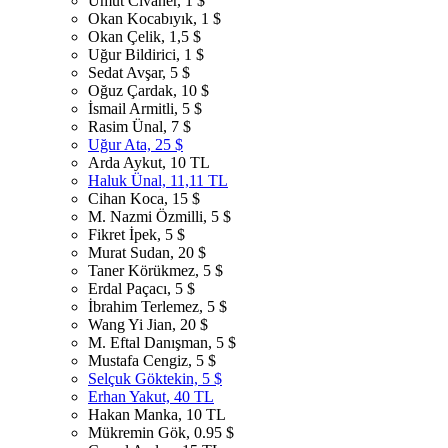
Umut Civaner, 1 $
Okan Kocabıyık, 1 $
Okan Çelik, 1,5 $
Uğur Bildirici, 1 $
Sedat Avşar, 5 $
Oğuz Çardak, 10 $
İsmail Armitli, 5 $
Rasim Ünal, 7 $
Uğur Ata, 25 $
Arda Aykut, 10 TL
Haluk Ünal, 11,11 TL
Cihan Koca, 15 $
M. Nazmi Özmilli, 5 $
Fikret İpek, 5 $
Murat Sudan, 20 $
Taner Körükmez, 5 $
Erdal Paçacı, 5 $
İbrahim Terlemez, 5 $
Wang Yi Jian, 20 $
M. Eftal Danışman, 5 $
Mustafa Cengiz, 5 $
Selçuk Göktekin, 5 $
Erhan Yakut, 40 TL
Hakan Manka, 10 TL
Mükremin Gök, 0.95 $