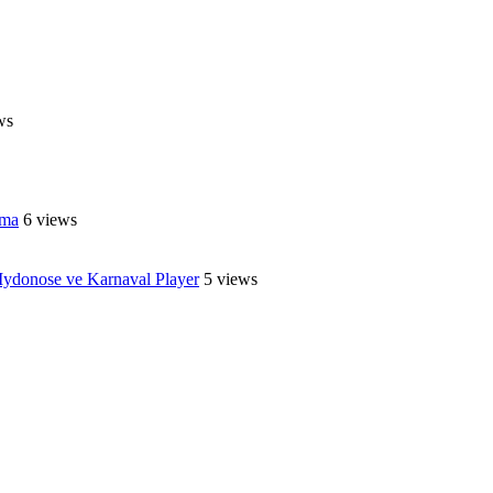
ws
ama
6 views
ydonose ve Karnaval Player
5 views