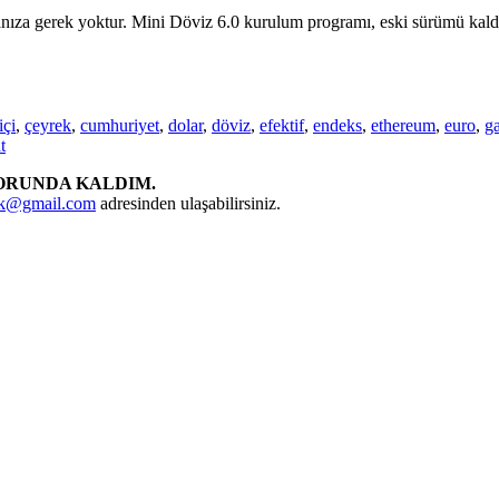
manıza gerek yoktur. Mini Döviz 6.0 kurulum programı, eski sürümü kald
içi
,
çeyrek
,
cumhuriyet
,
dolar
,
döviz
,
efektif
,
endeks
,
ethereum
,
euro
,
ga
t
ORUNDA KALDIM.
rk@gmail.com
adresinden ulaşabilirsiniz.