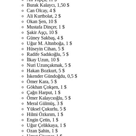
Burak Kalaycı, 1,50 $
Can Olcay, 4 $
Ali Kurtbolat, 2 $
Okan Şen, 10 $
Mustafa Dinçer, 1 $
Şakir Aşçı, 10 $
Güney Sakbaş, 4 $
Uğur M. Altınboğa, 1 $
Hüseyin Cihan, 5 $
Radife Sadıkoğlu, 5 $
İlkay Uzun, 10 $
Nuri Uzunçakmak, 5 $
Hakan Bozkurt, 5 $
İskender Gündoğdu, 0,5 $
Ömer Kara, 5 $
Gökhan Çokşen, 1 $
Çağrı Harput, 1 $
Ömer Kalaycıoğlu, 5 $
Meral Gülmüş, 3 $
Yüksel Çukurlu, 5 $
Hilmi Özkırım, 1 $
Engin Çetin, 1 $
Uğur Çelikkaya, 1 $
Ozan Şahin, 1 $