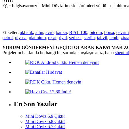
NOT:
Eğer bilgisayarınızda Mini Döviz' in eski sürümleri yüklü ise kaldır
Etiketler:
akbank
,
altın
,
avro
,
banka
,
BIST 100
,
bitcoin
,
borsa
,
çevrim
petrol
,
piyasa
,
platinium
,
reşat
,
riyal
,
serbest
,
sterlin
,
tahvil
,
tcmb
,
ziraa
YORUM GÖNDERMEYİ GEÇİCİ OLARAK KAPATMAK Z
Projelerim hakkında herhangi bir sorunla karşılaşırsanız, bana
shentu
En Son Yazılar
Mini Döviz 6.9 Çıktı!
Mini Döviz 6.8 Çıktı!
Mini Döviz 6.7 Çıktı!