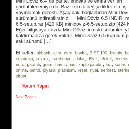
Mini Döviz 6.4′ de parite, endeks ve emtia verileri
görüntülenemiyordu. Bazı teknik değişiklikler olmuş
yayınlamak gerekti. Aşağıdaki bağlantıdan Mini Dövi
sürümünü indirebilirsiniz. Mini Döviz 6.5 İNDİR: m
6.5-setup.rar [420 KB] minidoviz-6.5-setup.zip [424
Eğer bilgisayarınızda Mini Döviz’ in eski sürümleri y
kaldırmanıza gerek yoktur. Mini Döviz 6.5 kurulum p
eski sürümü […]
Etiketler:
,
,
,
,
,
,
akbank
altın
avro
banka
BIST 100
bitcoin
b
,
,
,
,
,
,
çevrimiçi
çeyrek
cumhuriyet
dolar
döviz
efektif
endeks
,
,
,
,
,
,
,
,
euro
garanti
gram
hamit
has
kripto paralar
kur
kurlar
,
,
,
,
,
,
,
online
petrol
piyasa
platinium
reşat
riyal
serbest
sterlin
ziraat
Yorum Yapın
Next Page »