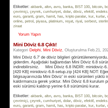
Etiketler:
,
,
,
,
,
,
akbank
altın
avro
banka
BIST 100
bitcoin
b
,
,
,
,
,
,
çevrimiçi
çeyrek
cumhuriyet
dolar
döviz
efektif
endeks
,
,
,
,
,
,
,
,
euro
garanti
gram
hamit
has
kripto paralar
kur
kurlar
,
,
,
,
,
,
,
online
petrol
piyasa
platinium
reşat
riyal
serbest
sterlin
ziraat
Yorum Yapın
Mini Döviz 6.8 Çıktı!
Kategori
Delphi
,
Mini Döviz
, Oluşturulma Feb.21, 20
Mini Döviz 6.7′ de döviz bilgileri görüntülenemiyordu
giderdim. Aşağıdaki bağlantıdan Mini Döviz 6.8 sür
indirebilirsiniz. Mini Döviz 6.8 İNDİR: minidoviz-6.
[420 KB] minidoviz-6.8-setup.zip [424 KB] NOT: Eğe
bilgisayarınızda Mini Döviz’ in eski sürümleri yüklü i
kaldırmanıza gerek yoktur. Mini Döviz 6.8 kurulum p
eski sürümü kaldırıp yerine 6.8 sürümünü kurar.
Etiketler:
,
,
,
,
,
,
akbank
altın
avro
banka
BIST 100
bitcoin
b
,
,
,
,
,
,
çevrimiçi
çeyrek
cumhuriyet
dolar
döviz
efektif
endeks
,
,
,
,
,
,
,
,
euro
garanti
gram
hamit
has
kripto paralar
kur
kurlar