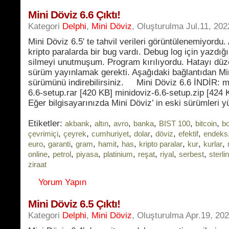
Mini Döviz 6.6 Çıktı!
Kategori
Delphi
,
Mini Döviz
, Oluşturulma Jul.11, 202
Mini Döviz 6.5′ te tahvil verileri görüntülenemiyordu.
kripto paralarda bir bug vardı. Debug log için yazdı
silmeyi unutmuşum. Program kırılıyordu. Hatayı düze
sürüm yayınlamak gerekti. Aşağıdaki bağlantıdan Mi
sürümünü indirebilirsiniz. Mini Döviz 6.6 İNDİR: m
6.6-setup.rar [420 KB] minidoviz-6.6-setup.zip [424
Eğer bilgisayarınızda Mini Döviz’ in eski sürümleri y
Etiketler:
,
,
,
,
,
,
akbank
altın
avro
banka
BIST 100
bitcoin
b
,
,
,
,
,
,
çevrimiçi
çeyrek
cumhuriyet
dolar
döviz
efektif
endeks
,
,
,
,
,
,
,
,
euro
garanti
gram
hamit
has
kripto paralar
kur
kurlar
,
,
,
,
,
,
,
online
petrol
piyasa
platinium
reşat
riyal
serbest
sterlin
ziraat
Yorum Yapın
Mini Döviz 6.5 Çıktı!
Kategori
Delphi
,
Mini Döviz
, Oluşturulma Apr.19, 20