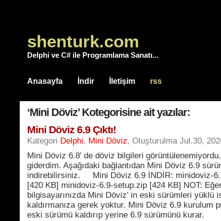
shenturk.com
Delphi ve C# ile Programlama Sanatı...
Anasayfa
İndir
İletişim
rss
‘Mini Döviz’ Kotegorisine ait yazılar:
Mini Döviz 6.9 Çıktı!
Kategori
Delphi
,
Mini Döviz
, Oluşturulma Jul.30, 202
Mini Döviz 6.8′ de döviz bilgileri görüntülenemiyordu
giderdim. Aşağıdaki bağlantıdan Mini Döviz 6.9 sür
indirebilirsiniz. Mini Döviz 6.9 İNDİR: minidoviz-6.
[420 KB] minidoviz-6.9-setup.zip [424 KB] NOT: Eğe
bilgisayarınızda Mini Döviz’ in eski sürümleri yüklü i
kaldırmanıza gerek yoktur. Mini Döviz 6.9 kurulum p
eski sürümü kaldırıp yerine 6.9 sürümünü kurar.