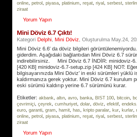
,
,
,
,
,
,
,
online
petrol
piyasa
platinium
reşat
riyal
serbest
sterlin
ziraat
Yorum Yapın
Mini Döviz 6.7 Çıktı!
Kategori
Delphi
,
Mini Döviz
, Oluşturulma May.24, 2
Mini Döviz 6.6′ da döviz bilgileri görüntülenemiyordu
giderdim. Aşağıdaki bağlantıdan Mini Döviz 6.7 sür
indirebilirsiniz. Mini Döviz 6.7 İNDİR: minidoviz-6.
[420 KB] minidoviz-6.7-setup.zip [424 KB] NOT: Eğe
bilgisayarınızda Mini Döviz’ in eski sürümleri yüklü i
kaldırmanıza gerek yoktur. Mini Döviz 6.7 kurulum p
eski sürümü kaldırıp yerine 6.7 sürümünü kurar.
Etiketler:
,
,
,
,
,
,
akbank
altın
avro
banka
BIST 100
bitcoin
b
,
,
,
,
,
,
çevrimiçi
çeyrek
cumhuriyet
dolar
döviz
efektif
endeks
,
,
,
,
,
,
,
,
euro
garanti
gram
hamit
has
kripto paralar
kur
kurlar
,
,
,
,
,
,
,
online
petrol
piyasa
platinium
reşat
riyal
serbest
sterlin
ziraat
Yorum Yapın