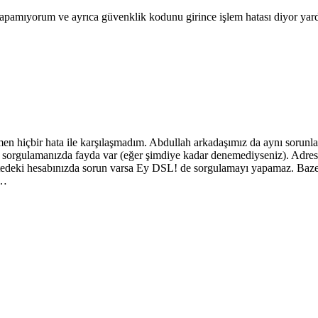
pamıyorum ve ayrıca güvenklik kodunu girince işlem hatası diyor yard
n hiçbir hata ile karşılaşmadım. Abdullah arkadaşımız da aynı sorunla
zı sorgulamanızda fayda var (eğer şimdiye kadar denemediyseniz). Adre
sitedeki hesabınızda sorun varsa Ey DSL! de sorgulamayı yapamaz. Bazen
n…