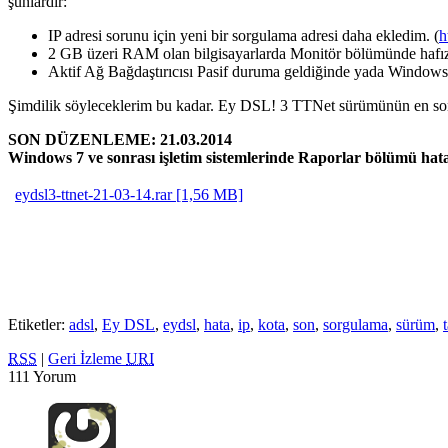
şunlardır:
IP adresi sorunu için yeni bir sorgulama adresi daha ekledim. (
h
2 GB üzeri RAM olan bilgisayarlarda Monitör bölümünde hafıza
Aktif Ağ Bağdaştırıcısı Pasif duruma geldiğinde yada Windows 
Şimdilik söyleceklerim bu kadar. Ey DSL! 3 TTNet sürümünün en son de
SON DÜZENLEME: 21.03.2014
Windows 7 ve sonrası işletim sistemlerinde Raporlar bölümü hata
eydsl3-ttnet-21-03-14.rar [1,56 MB]
Etiketler:
adsl
,
Ey DSL
,
eydsl
,
hata
,
ip
,
kota
,
son
,
sorgulama
,
sürüm
,
RSS
|
Geri İzleme
URI
111 Yorum