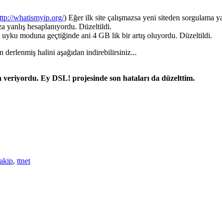
ttp://whatismyip.org/
) Eğer ilk site çalışmazsa yeni siteden sorgulama y
 yanlış hesaplanıyordu. Düzeltildi.
uyku moduna geçtiğinde ani 4 GB lik bir artış oluyordu. Düzeltildi.
rlenmiş halini aşağıdan indirebilirsiniz...
 veriyordu. Ey DSL! projesinde son hataları da düzelttim.
takip
,
ttnet