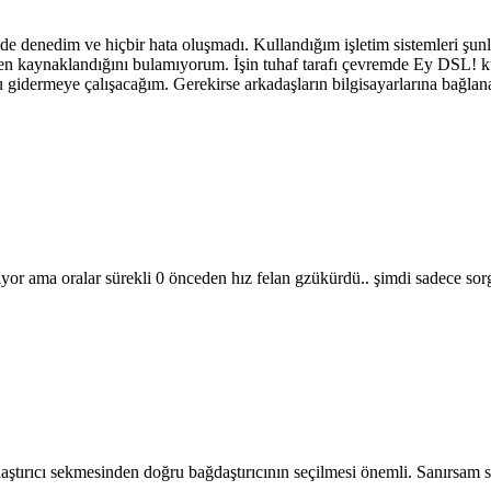
 de denedim ve hiçbir hata oluşmadı. Kullandığım işletim sistemleri 
en kaynaklandığını bulamıyorum. İşin tuhaf tarafı çevremde Ey DSL! ku
u gidermeye çalışacağım. Gerekirse arkadaşların bilgisayarlarına bağlana
yor ama oralar sürekli 0 önceden hız felan gzükürdü.. şimdi sadece sor
ştırıcı sekmesinden doğru bağdaştırıcının seçilmesi önemli. Sanırsam 