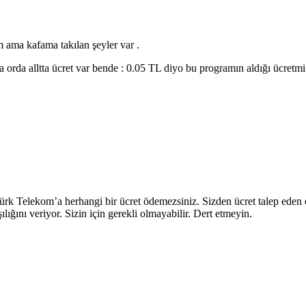
 ama kafama takılan şeyler var .
orda alltta ücret var bende : 0.05 TL diyo bu programın aldığı ücret
k Telekom’a herhangi bir ücret ödemezsiniz. Sizden ücret talep eden 
ığını veriyor. Sizin için gerekli olmayabilir. Dert etmeyin.