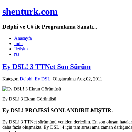
shenturk.com
Delphi ve C# ile Programlama Sanatı...
Anasayfa
İndir
İletişim
rss
Ey DSL! 3 TTNet Son Sürüm
Kategori
Delphi
,
Ey DSL
, Oluşturulma Aug.02, 2011
Ey DSL! 3 Ekran Görüntüsü
Ey DSL! PROJESİ SONLANDIRILMIŞTIR.
Ey DSL! 3 TTNet sürümünü yeniden derledim. En son oluşan hataları 
daha fazla oluşmakta. Ey DSL! 4 için tam sırası ama zaman darlığınd