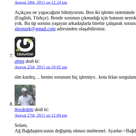
August 18th, 2011 on 12:24 pm
Açıkçası ne yapacağımı bilmiyorum. Ben iki işletim sisteminde
(English, Türkçe). Bende sorunun çıkmadığı için hatanın nered
yok. Bu tip sorunu yaşayan arkadaşlarla birebir çalışarak sorun
shenturk@gmail.com
adresinden ulaşabilirsiniz.
ahmt
dedi ki:
August 25th, 2011 on 10:02 pm
slm kardeş… benim sorunum hiç işlemiyo.. kota felan sorgulanı
freedelphi
dedi ki:
August 27th, 2011 on 12:04 pm
Selam,
Ağ Bağdaştırıcısının değişmiş olması muhtemel. Ayarlar->Bağda