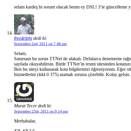
selam kardeş bi sorum olacak benm ey DSL! 3’te güncelleme ya
freedelphi
dedi ki:
September 2nd, 2011 on 7:48 pm
Selam,
Sanırsam bu sorun TTNet ile alakalı. Defalarca denememe rağme
sayfada okuyabilirsin. Birde TTNet’in resmi sitesinden kotanı
Ben bu siteyi kullanarak kota bilgilerinizi öğreniyorum. Eğer 
hizmetlerini (444 0 375) aramak sorunu çözebilir. Kolay gelsi
Murat Tecer dedi ki:
September 25th, 2011 on 9:14 pm
Merhabalar,
XP- SP 3.5