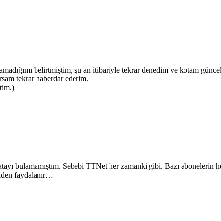
amadığımı belirtmiştim, şu an itibariyle tekrar denedim ve kotam güncel
rsam tekrar haberdar ederim.
tim.)
hatayı bulamamıştım. Sebebi TTNet her zamanki gibi. Bazı abonelerin 
lgiden faydalanır…