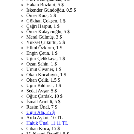
Hakan Bozkurt, 5 $
İskender Gündoğdu, 0,5 $
Ömer Kara, 5 $
Gökhan Çokşen, 1 $
Çağrı Harput, 1 $
Ömer Kalaycıoğlu, 5 $
Meral Gülmüş, 3 $
Yüksel Çukurlu, 5 $
Hilmi Özkırım, 1 $
Engin Çetin, 1 $
Uğur Çelikkaya, 1 $
Ozan Şahin, 1 $
Umut Civaner, 1 $
Okan Kocabıyık, 1 $
Okan Çelik, 1,5 $
Uğur Bildirici, 1 $
Sedat Avşar, 5 $
Oğuz Çardak, 10 $
İsmail Armitli, 5 $
Rasim Ünal, 7 $
Uğur Ata, 25 $
Arda Aykut, 10 TL
Haluk Ünal, 11,11 TL
Cihan Koca, 15 $
M. Nazmi Özmilli, 5 $