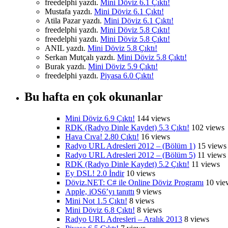
freedelphi yazdı.
Mini Döviz 6.1 Çıktı!
Mustafa yazdı.
Mini Döviz 6.1 Çıktı!
Atila Pazar yazdı.
Mini Döviz 6.1 Çıktı!
freedelphi yazdı.
Mini Döviz 5.8 Çıktı!
freedelphi yazdı.
Mini Döviz 5.8 Çıktı!
ANIL yazdı.
Mini Döviz 5.8 Çıktı!
Serkan Mutçalı yazdı.
Mini Döviz 5.8 Çıktı!
Burak yazdı.
Mini Döviz 5.9 Çıktı!
freedelphi yazdı.
Piyasa 6.0 Çıktı!
Bu hafta en çok okunanlar
Mini Döviz 6.9 Çıktı!
144 views
RDK (Radyo Dinle Kaydet) 5.3 Çıktı!
102 views
Hava Cıva! 2.80 Çıktı!
16 views
Radyo URL Adresleri 2012 – (Bölüm 1)
15 views
Radyo URL Adresleri 2012 – (Bölüm 5)
11 views
RDK (Radyo Dinle Kaydet) 5.2 Çıktı!
11 views
Ey DSL! 2.0 İndir
10 views
Döviz.NET: C# ile Online Döviz Programı
10 vie
Apple, iOS6’yı tanıttı
9 views
Mini Not 1.5 Çıktı!
8 views
Mini Döviz 6.8 Çıktı!
8 views
Radyo URL Adresleri – Aralık 2013
8 views