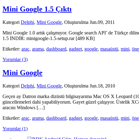
Mini Google 1.5 Çıktı
Kategori
Delphi
,
Mini Google
, Oluşturulma Jun.09, 2011
Mini Google 1.0 artık çalışmıyor. Google search API’ de Türkçe dili
1.5 İNDİR: minigoogle-1.5-setup.rar [489 KB]
Etiketler:
araç
,
arama
,
dashboard
,
gadget
,
google
,
masaüstü
,
mini
,
öne
Yorumlar (3)
Mini Google
Kategori
Delphi
,
Mini Google
, Oluşturulma Jun.18, 2010
Geçen ay Datron marka dizüstü bilgisayarıma Mac OS X Leopard (10.
güncellemeleri dahi yapabiliyorum. Gayet güzel çalışıyor. Üstelik 
aracını Windows […]
Etiketler:
araç
,
arama
,
dashboard
,
gadget
,
google
,
masaüstü
,
mini
,
öne
Yorumlar (1)