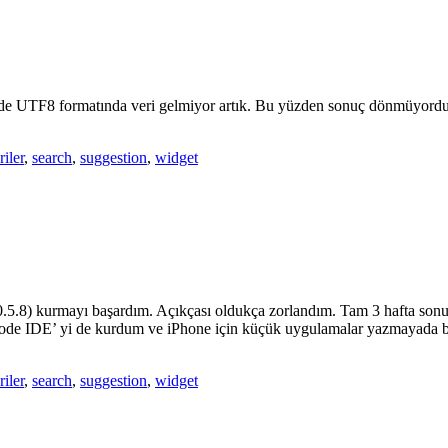
nde UTF8 formatında veri gelmiyor artık. Bu yüzden sonuç dönmüyordu.
riler
,
search
,
suggestion
,
widget
5.8) kurmayı başardım. Açıkçası oldukça zorlandım. Tam 3 hafta sonu
XCode IDE’ yi de kurdum ve iPhone için küçük uygulamalar yazmayada ba
riler
,
search
,
suggestion
,
widget