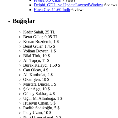
Piyasa 6.5 Çıktı!
7 views
Delphi, GDI+ ve UpdateLayeredWindow
6 views
Hava Cıva! 1.60 İndir
6 views
Bağışlar
Kadir Salali, 25 TL
Berat Güler, 0,05 TL
Kenan Bozdemir, 1 $
Berat Güler, 1,45 $
Volkan Devran, 1 $
Bilal Türk, 10 $
Ali Topçu, 11 $
Burak Kalaycı, 1,50 $
Can Olcay, 4 $
Ali Kurtbolat, 2 $
Okan Şen, 10 $
Mustafa Dinçer, 1 $
Şakir Aşçı, 10 $
Güney Sakbaş, 4 $
Uğur M. Altınboğa, 1 $
Hüseyin Cihan, 5 $
Radife Sadıkoğlu, 5 $
İlkay Uzun, 10 $
Nuri Uzunçakmak, 5 $