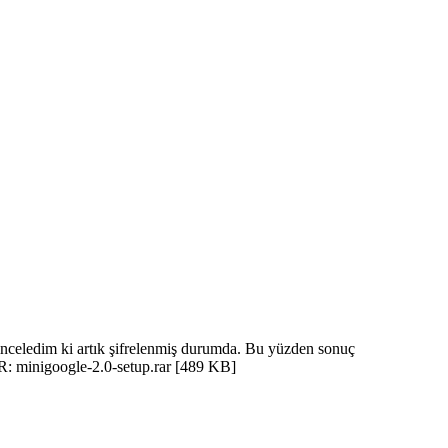
nceledim ki artık şifrelenmiş durumda. Bu yüzden sonuç
R: minigoogle-2.0-setup.rar [489 KB]