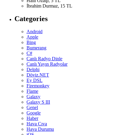
Halil Özalp, 5 TL
İbrahim Durmaz, 15 TL
Categories
Android
Apple
Bing
Bumerang
C#
Canlı Radyo Dinle
Canlı Yayın Radyolar
Delphi
Döviz.NET
Ey DSL
Firemonkey
Flame
Galaxy
Galaxy S III
Genel
Google
Haber
Hava Cıva
Hava Durumu
iOS