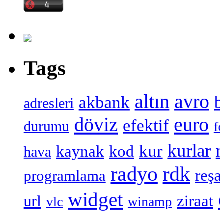
Tags
altın
avro
akbank
adresleri
döviz
euro
efektif
durumu
f
kurlar
kur
kaynak
kod
hava
radyo
rdk
reşa
programlama
widget
ziraat
url
vlc
winamp