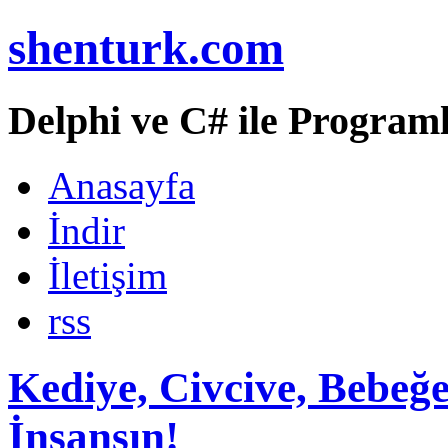
shenturk.com
Delphi ve C# ile Programl
Anasayfa
İndir
İletişim
rss
Kediye, Civcive, Bebe
İnsansın!