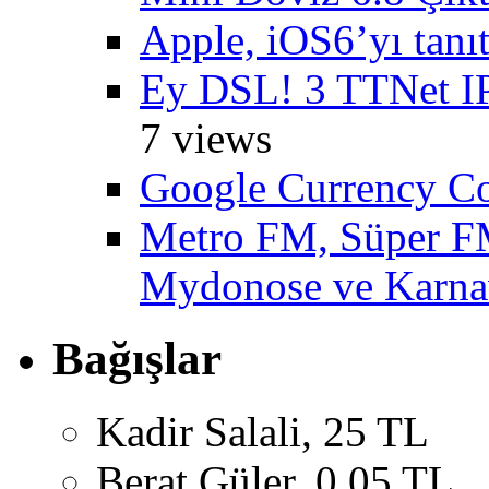
Apple, iOS6’yı tanıt
Ey DSL! 3 TTNet IP
7 views
Google Currency Co
Metro FM, Süper FM
Mydonose ve Karnav
Bağışlar
Kadir Salali, 25 TL
Berat Güler, 0,05 TL