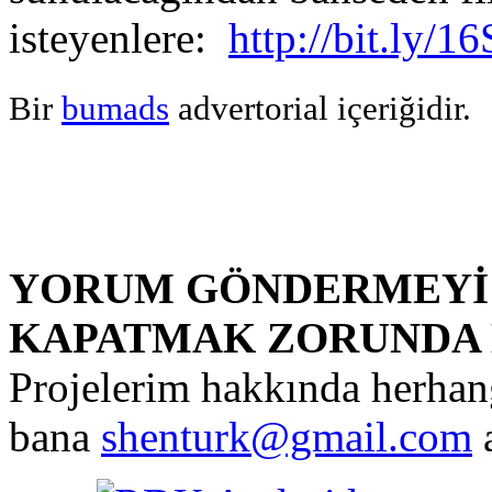
isteyenlere:
http://bit.ly/1
Bir
bumads
advertorial içeriğidir.
YORUM GÖNDERMEYİ 
KAPATMAK ZORUNDA 
Projelerim hakkında herhangi
bana
shenturk@gmail.com
a