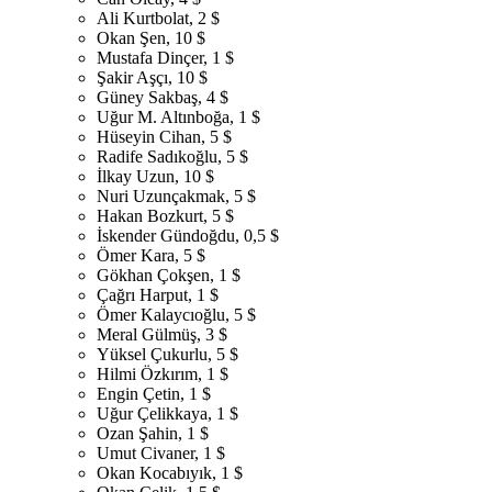
Ali Kurtbolat, 2 $
Okan Şen, 10 $
Mustafa Dinçer, 1 $
Şakir Aşçı, 10 $
Güney Sakbaş, 4 $
Uğur M. Altınboğa, 1 $
Hüseyin Cihan, 5 $
Radife Sadıkoğlu, 5 $
İlkay Uzun, 10 $
Nuri Uzunçakmak, 5 $
Hakan Bozkurt, 5 $
İskender Gündoğdu, 0,5 $
Ömer Kara, 5 $
Gökhan Çokşen, 1 $
Çağrı Harput, 1 $
Ömer Kalaycıoğlu, 5 $
Meral Gülmüş, 3 $
Yüksel Çukurlu, 5 $
Hilmi Özkırım, 1 $
Engin Çetin, 1 $
Uğur Çelikkaya, 1 $
Ozan Şahin, 1 $
Umut Civaner, 1 $
Okan Kocabıyık, 1 $