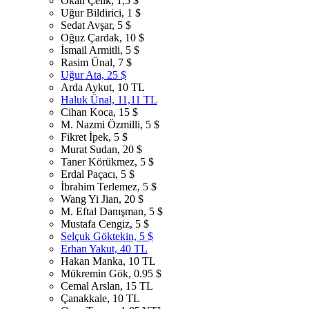
Okan Çelik, 1,5 $
Uğur Bildirici, 1 $
Sedat Avşar, 5 $
Oğuz Çardak, 10 $
İsmail Armitli, 5 $
Rasim Ünal, 7 $
Uğur Ata, 25 $
Arda Aykut, 10 TL
Haluk Ünal, 11,11 TL
Cihan Koca, 15 $
M. Nazmi Özmilli, 5 $
Fikret İpek, 5 $
Murat Sudan, 20 $
Taner Körükmez, 5 $
Erdal Paçacı, 5 $
İbrahim Terlemez, 5 $
Wang Yi Jian, 20 $
M. Eftal Danışman, 5 $
Mustafa Cengiz, 5 $
Selçuk Göktekin, 5 $
Erhan Yakut, 40 TL
Hakan Manka, 10 TL
Mükremin Gök, 0.95 $
Cemal Arslan, 15 TL
Çanakkale, 10 TL