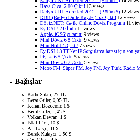
Radyo URL Adresleri 2012 – (Bölüm 1)
14 views
Hava Cıva! 2.80 Çıktı!
13 views
Radyo URL Adresleri 2012 – (Bölüm 5)
12 views
RDK (Radyo Dinle Kaydet) 5.2 Çıktı!
12 views
Döviz.NET: C# ile Online Döviz Programı
11 vie
Ey DSL! 2.0 İndir
11 views
Apple, iOS6’yı tanıttı
9 views
Mini Döviz 6.8 Çıktı!
9 views
Mini Not 1.5 Çıktı!
7 views
Ey DSL! 3 TTNet IP Sorgulama hatası için son y
Piyasa 6.5 Çıktı!
5 views
Mini Döviz 6.7 Çıktı!
5 views
Metro FM, Süper FM, Joy FM, Joy Türk, Radio M
Bağışlar
Kadir Salali, 25 TL
Berat Güler, 0,05 TL
Kenan Bozdemir, 1 $
Berat Güler, 1,45 $
Volkan Devran, 1 $
Bilal Türk, 10 $
Ali Topçu, 11 $
Burak Kalaycı, 1,50 $
Can Olcay, 4 $