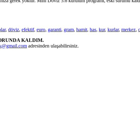
manıza gerek yoktur. Mini Döviz 5.6 kurulum programı, eski sürümü kald
lar
,
döviz
,
efektif
,
euro
,
garanti
,
gram
,
hamit
,
has
,
kur
,
kurlar
,
merkez
,
ORUNDA KALDIM.
rk@gmail.com
adresinden ulaşabilirsiniz.