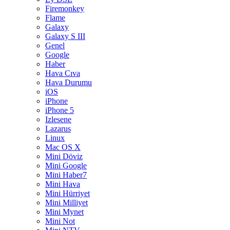
Firemonkey
Flame
Galaxy
Galaxy S III
Genel
Google
Haber
Hava Cıva
Hava Durumu
iOS
iPhone
iPhone 5
Izlesene
Lazarus
Linux
Mac OS X
Mini Döviz
Mini Google
Mini Haber7
Mini Hava
Mini Hürriyet
Mini Milliyet
Mini Mynet
Mini Not