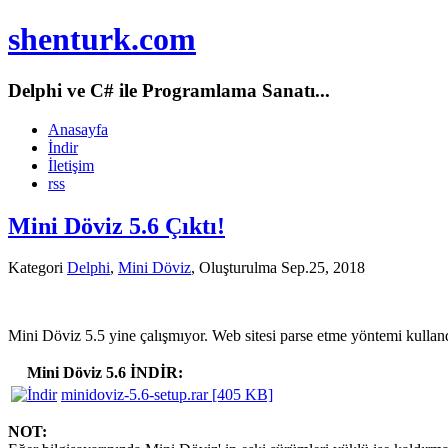
shenturk.com
Delphi ve C# ile Programlama Sanatı...
Anasayfa
İndir
İletişim
rss
Mini Döviz 5.6 Çıktı!
Kategori
Delphi
,
Mini Döviz
, Oluşturulma Sep.25, 2018
Mini Döviz 5.5 yine çalışmıyor. Web sitesi parse etme yöntemi kulland
Mini Döviz 5.6 İNDİR:
minidoviz-5.6-setup.rar [405 KB]
NOT: