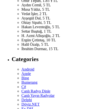
Onur Tırpan, 1.85 YTL
Aydın Cemil, 5 TL
Musa Yıldız, 5 TL
Vedat İşler, 2 TL
Ayşegül Dal, 5 TL
Oktay Sipahi, 5 TL
Hakan Leventoğlu, 5 TL
Settar Baştuğ, 1 TL
H. Azmi Alluşoğlu, 2 TL
Ergün Çetintaş, 10 TL
Halil Özalp, 5 TL
İbrahim Durmaz, 15 TL
Categories
Android
Apple
Bing
Bumerang
C#
Canlı Radyo Dinle
Canlı Yayın Radyolar
Delphi
Döviz.NET
Ey DSL