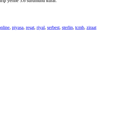
ırıp yerine 5.6 sürümünü kurar.
online
,
piyasa
,
reşat
,
riyal
,
serbest
,
sterlin
,
tcmb
,
ziraat