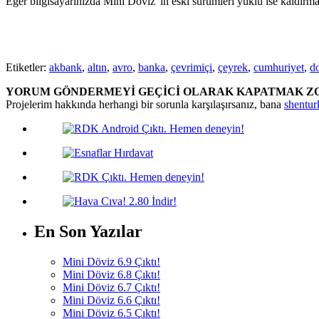
Eğer bilgisayarınızda Mini Döviz' in eski sürümleri yüklü ise kaldır
Etiketler:
akbank
,
altın
,
avro
,
banka
,
çevrimiçi
,
çeyrek
,
cumhuriyet
,
do
YORUM GÖNDERMEYİ GEÇİCİ OLARAK KAPATMAK Z
Projelerim hakkında herhangi bir sorunla karşılaşırsanız, bana
shentu
En Son Yazılar
Mini Döviz 6.9 Çıktı!
Mini Döviz 6.8 Çıktı!
Mini Döviz 6.7 Çıktı!
Mini Döviz 6.6 Çıktı!
Mini Döviz 6.5 Çıktı!