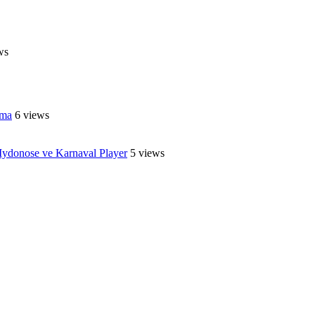
ws
ama
6 views
ydonose ve Karnaval Player
5 views