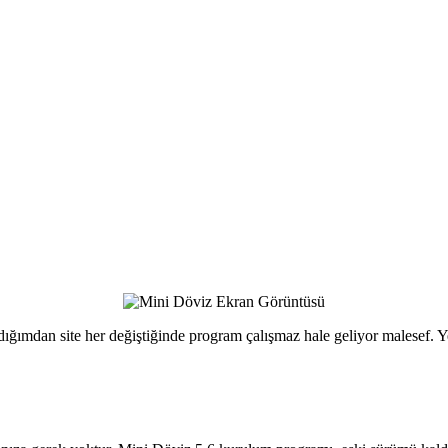
ığımdan site her değiştiğinde program çalışmaz hale geliyor malesef. Ye