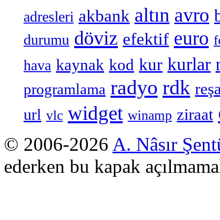
altın
avro
akbank
adresleri
döviz
euro
efektif
durumu
f
kurlar
kur
kaynak
kod
hava
radyo
rdk
reşa
programlama
widget
ziraat
url
vlc
winamp
© 2006-2026
A. Nâsır Şent
ederken bu kapak açılmamal