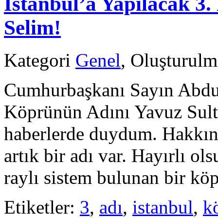
İstanbul’a Yapılacak 3
Selim!
Kategori
Genel
, Oluşturul
Cumhurbaşkanı Sayın Abdull
Köprünün Adını Yavuz Sulta
haberlerde duydum. Hakkın
artık bir adı var. Hayırlı o
raylı sistem bulunan bir k
Etiketler:
3
,
adı
,
istanbul
,
k