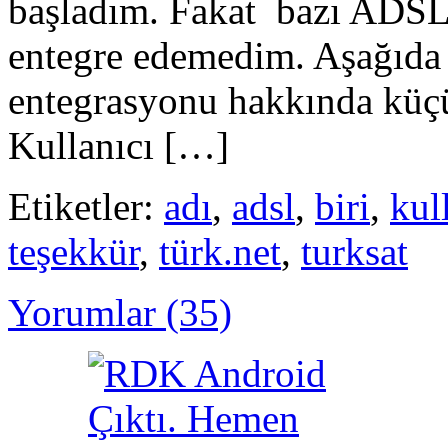
başladım. Fakat bazı ADSL 
entegre edemedim. Aşağıda 
entegrasyonu hakkında küçük
Kullanıcı […]
Etiketler:
adı
,
adsl
,
biri
,
kul
teşekkür
,
türk.net
,
turksat
Yorumlar (35)