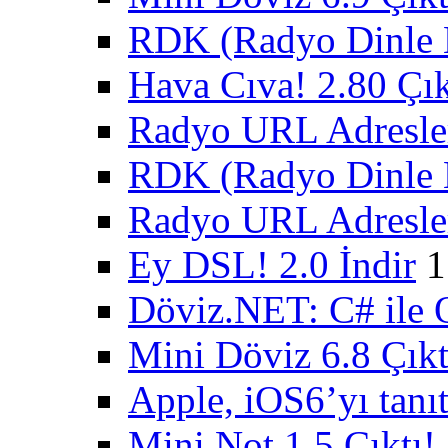
RDK (Radyo Dinle K
Hava Cıva! 2.80 Çık
Radyo URL Adresler
RDK (Radyo Dinle K
Radyo URL Adresler
Ey DSL! 2.0 İndir
1
Döviz.NET: C# ile 
Mini Döviz 6.8 Çıkt
Apple, iOS6’yı tanıt
Mini Not 1.5 Çıktı!