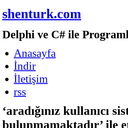
shenturk.com
Delphi ve C# ile Programl
Anasayfa
İndir
İletişim
rss
‘aradığınız kullanıcı si
bulunmamaktadır’ ile et