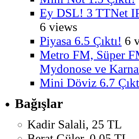
Ey DSL! 3 TTNet IP
6 views
Piyasa 6.5 Çıktı!
6 
Metro FM, Süper FM
Mydonose ve Karnav
Mini Döviz 6.7 Çıkt
Bağışlar
Kadir Salali, 25 TL
Berat Güler, 0,05 TL