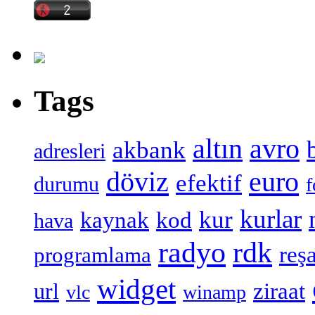
Tags
altın
avro
akbank
adresleri
döviz
euro
efektif
durumu
f
kurlar
kur
kaynak
kod
hava
radyo
rdk
reşa
programlama
widget
ziraat
url
vlc
winamp