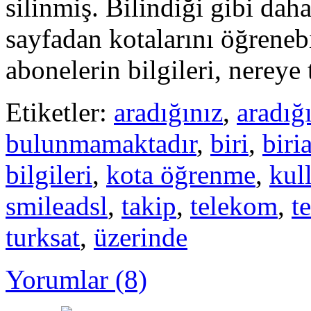
silinmiş. Bilindiği gibi da
sayfadan kotalarını öğreneb
abonelerin bilgileri, nerey
Etiketler:
aradığınız
,
aradığ
bulunmamaktadır
,
biri
,
biri
bilgileri
,
kota öğrenme
,
kul
smileadsl
,
takip
,
telekom
,
t
turksat
,
üzerinde
Yorumlar (8)