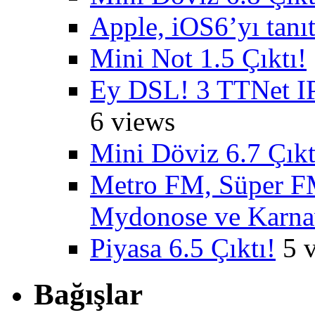
Apple, iOS6’yı tanıt
Mini Not 1.5 Çıktı!
Ey DSL! 3 TTNet IP
6 views
Mini Döviz 6.7 Çıkt
Metro FM, Süper FM
Mydonose ve Karnav
Piyasa 6.5 Çıktı!
5 
Bağışlar