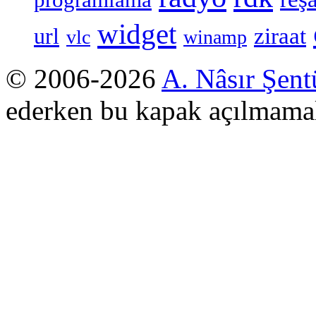
programlama
widget
ziraat
url
vlc
winamp
© 2006-2026
A. Nâsır Şent
ederken bu kapak açılmamal