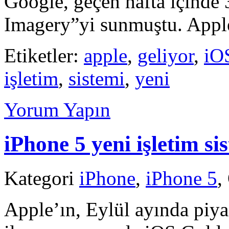
Google, geçen hafta içinde
Imagery”yi sunmuştu. Appl
Etiketler:
apple
,
geliyor
,
iO
işletim
,
sistemi
,
yeni
Yorum Yapın
iPhone 5 yeni işletim si
Kategori
iPhone
,
iPhone 5
,
Apple’ın, Eylül ayında piy