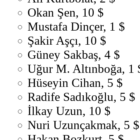
Okan Şen, 10 $
Mustafa Dinçer, 1 $
Şakir Aşçı, 10 $
Güney Sakbaş, 4 $
Uğur M. Altınboğa, 1 
Hüseyin Cihan, 5 $
Radife Sadıkoğlu, 5 $
İlkay Uzun, 10 $
Nuri Uzunçakmak, 5 $
Hakan Bozkurt, 5 $