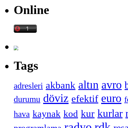
Online
Tags
altın
avro
akbank
adresleri
döviz
euro
efektif
durumu
f
kurlar
kur
kaynak
kod
hava
radyo
rdk
reşa