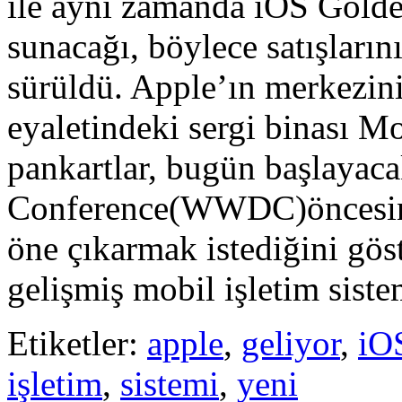
ile aynı zamanda iOS Golden
sunacağı, böylece satışların
sürüldü. Apple’ın merkezin
eyaletindeki sergi binası M
pankartlar, bugün başlayac
Conference(WWDC)öncesinde
öne çıkarmak istediğini gös
gelişmiş mobil işletim sist
Etiketler:
apple
,
geliyor
,
iO
işletim
,
sistemi
,
yeni