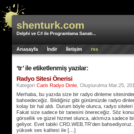
shenturk.com
Delphi ve C# ile Programlama Sanatı...
Anasayfa
İndir
İletişim
rss
‘tr’ ile etiketlenmiş yazılar:
Radyo Sitesi Önerisi
Kategori
Canlı Radyo Dinle
, Oluşturulma Mar.25, 20
Merhaba, bu yazıda size bir radyo dinleme sitesinde
bahsedeceğiz. Bildiğiniz gibi günümüzde radyo dinl
kolay bir hal aldı. Durum böyle olunca, radyo siteleri
Fakat size sadece bir tanesini önereceğiz. Söz konus
görsellik ve güzel hizmet olunca, aklımıza sadece bi
geliyor. Evet tabiki CRD.WEB.TR’den bahsediyoruz. 
yüksek ses kalitesi ile […]