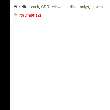
Etiketler:
,
,
,
,
,
,
canlı
CDR
cdr.web.tr
dinle
radyo
tr
web
Yorumlar (2)