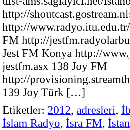
dist-ams.saglayici.net/ista
http://shoutcast.gostream.n
http://www.radyo.itu.edu.t
FM http://jestfm.radyolarb
Jest FM Konya http://www.
jestfm.asx 138 Joy FM
http://provisioning.strea
139 Joy Türk […]
Etiketler:
2012
,
adresleri
,
İ
İslam Radyo
,
İsra FM
,
İsta