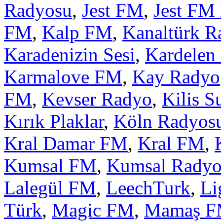
Radyosu
,
Jest FM
,
Jest FM
FM
,
Kalp FM
,
Kanaltürk R
Karadenizin Sesi
,
Kardelen
Karmalove FM
,
Kay Radyo
FM
,
Kevser Radyo
,
Kilis S
Kırık Plaklar
,
Köln Radyos
Kral Damar FM
,
Kral FM
,
Kumsal FM
,
Kumsal Rady
Lalegül FM
,
LeechTurk
,
Li
Türk
,
Magic FM
,
Mamaş 