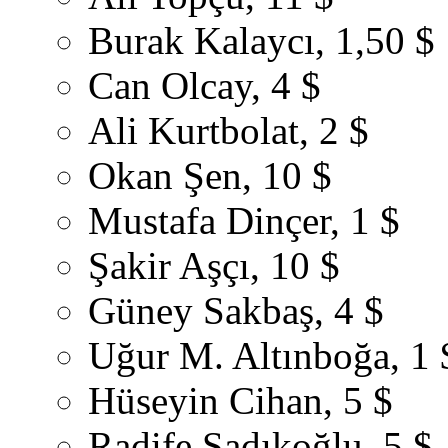
Burak Kalaycı, 1,50 $
Can Olcay, 4 $
Ali Kurtbolat, 2 $
Okan Şen, 10 $
Mustafa Dinçer, 1 $
Şakir Aşçı, 10 $
Güney Sakbaş, 4 $
Uğur M. Altınboğa, 1 
Hüseyin Cihan, 5 $
Radife Sadıkoğlu, 5 $