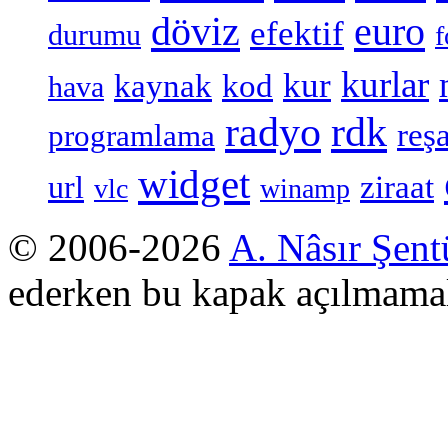
döviz
euro
efektif
durumu
f
kurlar
kur
kaynak
kod
hava
radyo
rdk
reşa
programlama
widget
ziraat
url
vlc
winamp
© 2006-2026
A. Nâsır Şent
ederken bu kapak açılmamal