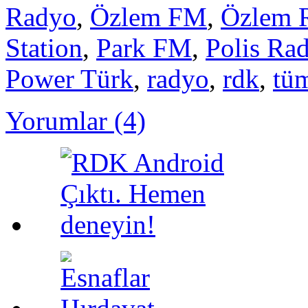
Radyo
,
Özlem FM
,
Özlem 
Station
,
Park FM
,
Polis Ra
Power Türk
,
radyo
,
rdk
,
tü
Yorumlar (4)