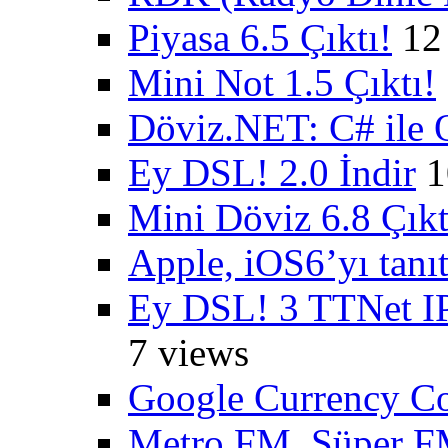
Piyasa 6.5 Çıktı!
12
Mini Not 1.5 Çıktı!
Döviz.NET: C# ile 
Ey DSL! 2.0 İndir
1
Mini Döviz 6.8 Çıkt
Apple, iOS6’yı tanıt
Ey DSL! 3 TTNet IP
7 views
Google Currency Co
Metro FM, Süper FM