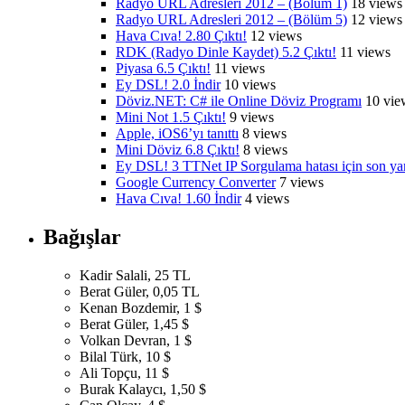
Radyo URL Adresleri 2012 – (Bölüm 1)
18 views
Radyo URL Adresleri 2012 – (Bölüm 5)
12 views
Hava Cıva! 2.80 Çıktı!
12 views
RDK (Radyo Dinle Kaydet) 5.2 Çıktı!
11 views
Piyasa 6.5 Çıktı!
11 views
Ey DSL! 2.0 İndir
10 views
Döviz.NET: C# ile Online Döviz Programı
10 vie
Mini Not 1.5 Çıktı!
9 views
Apple, iOS6’yı tanıttı
8 views
Mini Döviz 6.8 Çıktı!
8 views
Ey DSL! 3 TTNet IP Sorgulama hatası için son y
Google Currency Converter
7 views
Hava Cıva! 1.60 İndir
4 views
Bağışlar
Kadir Salali, 25 TL
Berat Güler, 0,05 TL
Kenan Bozdemir, 1 $
Berat Güler, 1,45 $
Volkan Devran, 1 $
Bilal Türk, 10 $
Ali Topçu, 11 $
Burak Kalaycı, 1,50 $