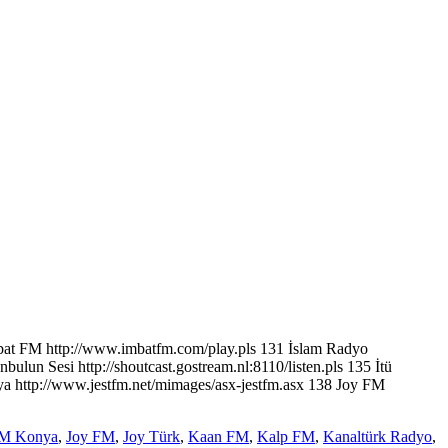
mbat FM http://www.imbatfm.com/play.pls 131 İslam Radyo
nbulun Sesi http://shoutcast.gostream.nl:8110/listen.pls 135 İtü
nya http://www.jestfm.net/mimages/asx-jestfm.asx 138 Joy FM
FM Konya
,
Joy FM
,
Joy Türk
,
Kaan FM
,
Kalp FM
,
Kanaltürk Radyo
,