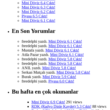
Mini Döviz 6.4 Çıktı!
Mini Döviz 6.3 Çıktı!
Mini Döviz 6.2 Çıktı!
Piyasa 6.5 Çıktı!
Mini Döviz 6.1 Çıktı!
En Son Yorumlar
freedelphi yazdı.
Mini Döviz 6.1 Çıktı!
freedelphi yazdı.
Mini Döviz 6.1 Çıktı!
Mustafa yazdı.
Mini Döviz 6.1 Çıktı!
Atila Pazar yazdı.
Mini Döviz 6.1 Çıktı!
freedelphi yazdı.
Mini Döviz 5.8 Çıktı!
freedelphi yazdı.
Mini Döviz 5.8 Çıktı!
ANIL yazdı.
Mini Döviz 5.8 Çıktı!
Serkan Mutçalı yazdı.
Mini Döviz 5.8 Çıktı!
Burak yazdı.
Mini Döviz 5.9 Çıktı!
freedelphi yazdı.
Piyasa 6.0 Çıktı!
Bu hafta en çok okunanlar
Mini Döviz 6.9 Çıktı!
291 views
RDK (Radyo Dinle Kaydet) 5.3 Çıktı!
88 views