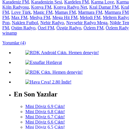
Karadeniz FM
,
Karadenizin Sesi
,
Kardelen FM
,
Karma Love
,
Karma
Köln Radyosu
,
Konya FM
,
Konya Radyo Net
,
Kral Damar FM
,
Kra
FM
,
Love Türk
,
Magic FM
,
Mamaş FM
,
Marmara FM
,
Marmara FM 
FM
,
Max FM
,
Medya FM
,
Mega Hit FM
,
Melodi FM
,
Meltem Rady
Pop
,
Naklen Futbol
,
Nehir Radyo
,
Nevşehir Radyo Mega
,
Niğde Te
FM
,
Ostim Radyo
,
Özel FM
,
Özgür Radyo
,
Özlem FM
,
Özlem Rady
winamp
Yorumlar (4)
En Son Yazılar
Mini Döviz 6.9 Çıktı!
Mini Döviz 6.8 Çıktı!
Mini Döviz 6.7 Çıktı!
Mini Döviz 6.6 Çıktı!
Mini Döviz 6.5 Çıktı!