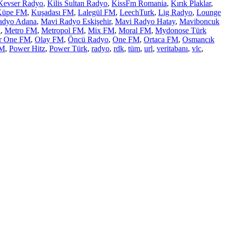
Kevser Radyo
,
Kilis Sultan Radyo
,
KissFm Romania
,
Kırık Plaklar
,
Küpe FM
,
Kuşadası FM
,
Lalegül FM
,
LeechTurk
,
Lig Radyo
,
Lounge
adyo Adana
,
Mavi Radyo Eskişehir
,
Mavi Radyo Hatay
,
Maviboncuk
M
,
Metro FM
,
Metropol FM
,
Mix FM
,
Moral FM
,
Mydonose Türk
r One FM
,
Olay FM
,
Öncü Radyo
,
One FM
,
Ortaca FM
,
Osmancık
FM
,
Power Hitz
,
Power Türk
,
radyo
,
rdk
,
tüm
,
url
,
veritabanı
,
vlc
,