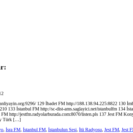
ar:
12
anliyayin.org:9296/ 129 İbadet FM http://188.138.94.225:8822 130 İ
210 133 İstanbul FM http://sc-dist-ams.saglayici.net/istanbulfm 134 İsta
 FM http://jestfm.radyolarburada.com:8070/listen.pls 137 Jest FM Ko
oy Türk […]
yo
,
İsra FM
,
İstanbul FM
,
İstanbulun Sesi
,
İtü Radyosu
,
Jest FM
,
Jest 