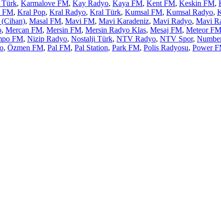
 Türk
,
Karmalove FM
,
Kay Radyo
,
Kaya FM
,
Kent FM
,
Keskin FM
,
l FM
,
Kral Pop
,
Kral Radyo
,
Kral Türk
,
Kumsal FM
,
Kumsal Radyo
,
(Cihan)
,
Masal FM
,
Mavi FM
,
Mavi Karadeniz
,
Mavi Radyo
,
Mavi R
o
,
Mercan FM
,
Mersin FM
,
Mersin Radyo Klas
,
Mesaj FM
,
Meteor F
mpo FM
,
Nizip Radyo
,
Nostalji Türk
,
NTV Radyo
,
NTV Spor
,
Numbe
o
,
Özmen FM
,
Pal FM
,
Pal Station
,
Park FM
,
Polis Radyosu
,
Power 