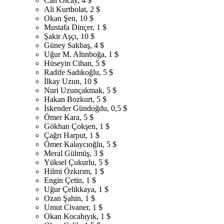
Can Olcay, 4 $
Ali Kurtbolat, 2 $
Okan Şen, 10 $
Mustafa Dinçer, 1 $
Şakir Aşçı, 10 $
Güney Sakbaş, 4 $
Uğur M. Altınboğa, 1 $
Hüseyin Cihan, 5 $
Radife Sadıkoğlu, 5 $
İlkay Uzun, 10 $
Nuri Uzunçakmak, 5 $
Hakan Bozkurt, 5 $
İskender Gündoğdu, 0,5 $
Ömer Kara, 5 $
Gökhan Çokşen, 1 $
Çağrı Harput, 1 $
Ömer Kalaycıoğlu, 5 $
Meral Gülmüş, 3 $
Yüksel Çukurlu, 5 $
Hilmi Özkırım, 1 $
Engin Çetin, 1 $
Uğur Çelikkaya, 1 $
Ozan Şahin, 1 $
Umut Civaner, 1 $
Okan Kocabıyık, 1 $