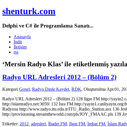
shenturk.com
Delphi ve C# ile Programlama Sanatı...
Anasayfa
İndir
İletişim
rss
‘Mersin Radyo Klas’ ile etiketlenmiş yazıl
Radyo URL Adresleri 2012 – (Bölüm 2)
Kategori
Genel
,
Radyo Dinle Kaydet
,
RDK
, Oluşturulma Apr.01, 20
Radyo URL Adresleri 2012 – (Bölüm 2) 128 Ilgın FM http://yayin2.c
http://islamradyo.net:3059/ 132 İsra FM http://yayin1.canliyayin.org:8
Radyosu http://www.radyo.itu.edu.tr/ITU_Radio_Station.asx 136 Jest
http://provisioning.streamtheworld.com/pls/JOY_FMAAC.pls 139 J
Etiketler:
2012
,
adresleri
,
İbadet FM
,
Ilgın FM
,
İmbat FM
,
İslam Rad