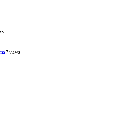
ws
ama
7 views