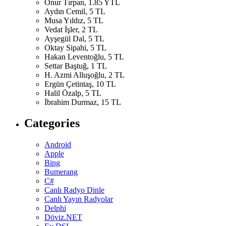
Onur Tırpan, 1.85 YTL
Aydın Cemil, 5 TL
Musa Yıldız, 5 TL
Vedat İşler, 2 TL
Ayşegül Dal, 5 TL
Oktay Sipahi, 5 TL
Hakan Leventoğlu, 5 TL
Settar Baştuğ, 1 TL
H. Azmi Alluşoğlu, 2 TL
Ergün Çetintaş, 10 TL
Halil Özalp, 5 TL
İbrahim Durmaz, 15 TL
Categories
Android
Apple
Bing
Bumerang
C#
Canlı Radyo Dinle
Canlı Yayın Radyolar
Delphi
Döviz.NET