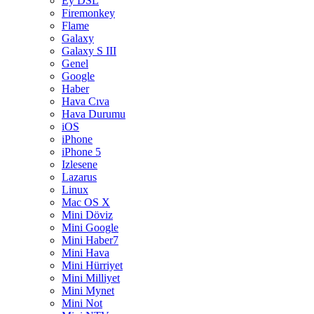
Ey DSL
Firemonkey
Flame
Galaxy
Galaxy S III
Genel
Google
Haber
Hava Cıva
Hava Durumu
iOS
iPhone
iPhone 5
Izlesene
Lazarus
Linux
Mac OS X
Mini Döviz
Mini Google
Mini Haber7
Mini Hava
Mini Hürriyet
Mini Milliyet
Mini Mynet
Mini Not