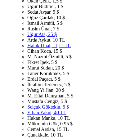
Okan Çelik, 1,5 $
Uğur Bildirici, 1 $
Sedat Avşar, 5 $
Oğuz Çardak, 10 $
İsmail Armitli, 5 $
Rasim Ünal, 7 $
Uğur Ata, 25 $
Arda Aykut, 10 TL
Haluk Ünal, 11,11 TL
Cihan Koca, 15 $
M. Nazmi Özmilli, 5 $
Fikret İpek, 5 $
Murat Sudan, 20 $
Taner Körükmez, 5 $
Erdal Paçacı, 5 $
İbrahim Terlemez, 5 $
Wang Yi Jian, 20 $
M. Eftal Danışman, 5 $
Mustafa Cengiz, 5 $
Selçuk Göktekin, 5 $
Erhan Yakut, 40 TL
Hakan Manka, 10 TL
Mükremin Gök, 0.95 $
Cemal Arslan, 15 TL
Çanakkale, 10 TL