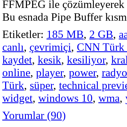
FFMPEG ile çözümleyerek 
Bu esnada Pipe Buffer kısm
Etiketler:
185 MB
,
2 GB
,
a
canlı
,
çevrimiçi
,
CNN Türk
kaydet
,
kesik
,
kesiliyor
,
kra
online
,
player
,
power
,
rady
Türk
,
süper
,
technical prev
widget
,
windows 10
,
wma
,
Yorumlar (90)