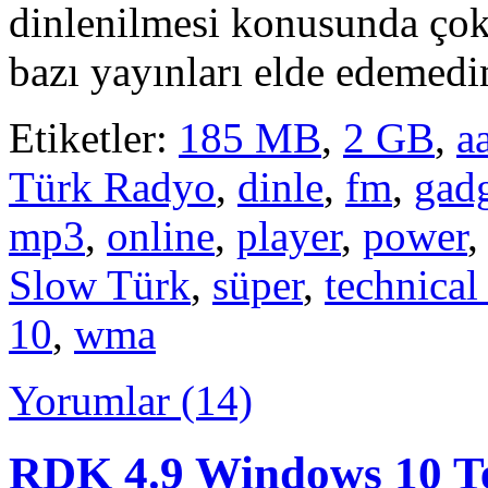
dinlenilmesi konusunda çok
bazı yayınları elde edemed
Etiketler:
185 MB
,
2 GB
,
a
Türk Radyo
,
dinle
,
fm
,
gad
mp3
,
online
,
player
,
power
Slow Türk
,
süper
,
technical
10
,
wma
Yorumlar (14)
RDK 4.9 Windows 10 T