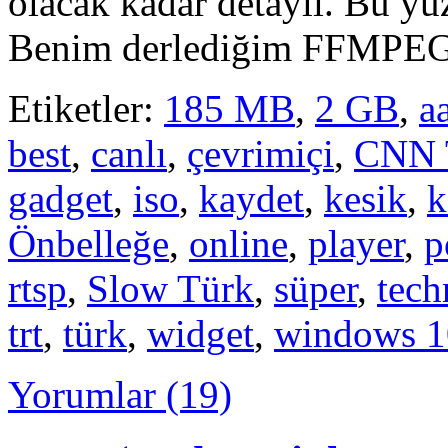
olacak kadar detaylı. Bu y
Benim derlediğim FFMPEG, 
Etiketler:
185 MB
,
2 GB
,
a
best
,
canlı
,
çevrimiçi
,
CNN 
gadget
,
iso
,
kaydet
,
kesik
,
k
Önbelleğe
,
online
,
player
,
p
rtsp
,
Slow Türk
,
süper
,
tech
trt
,
türk
,
widget
,
windows 1
Yorumlar (19)