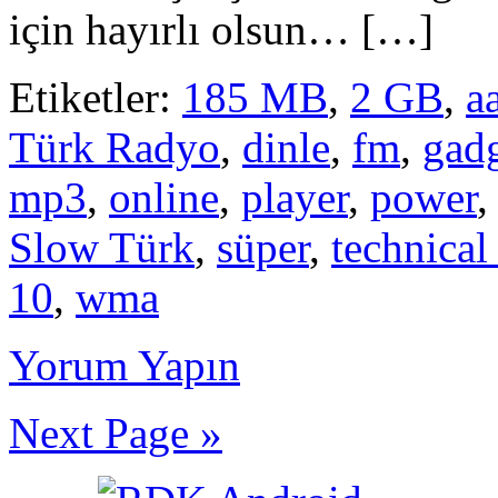
için hayırlı olsun… […]
Etiketler:
185 MB
,
2 GB
,
a
Türk Radyo
,
dinle
,
fm
,
gad
mp3
,
online
,
player
,
power
Slow Türk
,
süper
,
technical
10
,
wma
Yorum Yapın
Next Page »