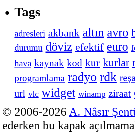
Tags
altın
avro
akbank
adresleri
döviz
euro
efektif
durumu
f
kurlar
kur
kaynak
kod
hava
radyo
rdk
reşa
programlama
widget
ziraat
url
vlc
winamp
© 2006-2026
A. Nâsır Şent
ederken bu kapak açılmamal