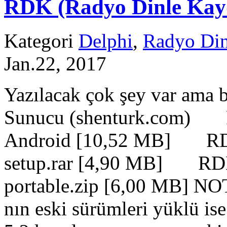
RDK (Radyo Dinle Kayde
Kategori
Delphi
,
Radyo Din
Jan.22, 2017
Yazılacak çok şey var ama 
Sunucu (shenturk.com) 
Android [10,52 MB] RD
setup.rar [4,90 MB] RDK
portable.zip [6,00 MB] NOT
nın eski sürümleri yüklü i