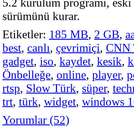
5.2 kurulum programı, eski 
sürümünü kurar.
Etiketler:
185 MB
,
2 GB
,
a
best
,
canlı
,
çevrimiçi
,
CNN 
gadget
,
iso
,
kaydet
,
kesik
,
k
Önbelleğe
,
online
,
player
,
p
rtsp
,
Slow Türk
,
süper
,
tech
trt
,
türk
,
widget
,
windows 1
Yorumlar (52)