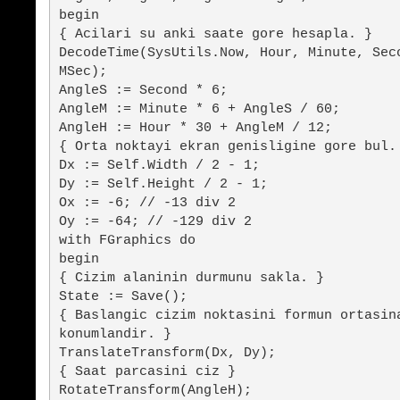
begin
{ Acilari su anki saate gore hesapla. }
DecodeTime(SysUtils.Now, Hour, Minute, Sec
MSec);
AngleS := Second * 6;
AngleM := Minute * 6 + AngleS / 60;
AngleH := Hour * 30 + AngleM / 12;
{ Orta noktayi ekran genisligine gore bul.
Dx := Self.Width / 2 - 1;
Dy := Self.Height / 2 - 1;
Ox := -6; // -13 div 2
Oy := -64; // -129 div 2
with FGraphics do
begin
{ Cizim alaninin durmunu sakla. }
State := Save();
{ Baslangic cizim noktasini formun ortasin
konumlandir. }
TranslateTransform(Dx, Dy);
{ Saat parcasini ciz }
RotateTransform(AngleH);