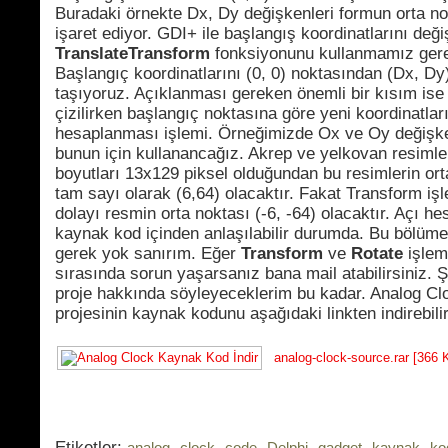
Buradaki örnekte Dx, Dy değişkenleri formun orta n
işaret ediyor. GDI+ ile başlangış koordinatlarını deği
TranslateTransform
fonksiyonunu kullanmamız gere
Başlangıç koordinatlarını (0, 0) noktasından (Dx, Dy
taşıyoruz. Açıklanması gereken önemli bir kısım ise 
çizilirken başlangıç noktasına göre yeni koordinatlar
hesaplanması işlemi. Örneğimizde Ox ve Oy değişke
bunun için kullanancağız. Akrep ve yelkovan resimle
boyutları 13x129 piksel olduğundan bu resimlerin ort
tam sayı olarak (6,64) olacaktır. Fakat Transform iş
dolayı resmin orta noktası (-6, -64) olacaktır. Açı h
kaynak kod içinden anlaşılabilir durumda. Bu bölüm
gerek yok sanırım. Eğer
Transform
ve
Rotate
işlem
sırasında sorun yaşarsanız bana mail atabilirsiniz. Ş
proje hakkında söyleyeceklerim bu kadar. Analog Cl
projesinin kaynak kodunu aşağıdaki linkten indirebilir
analog-clock-source.rar [366 
Etiketler:
,
,
,
,
,
,
analog
clock
code
Delphi
gadget
kaynak
ko