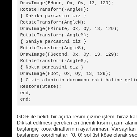
DrawImage(FHour, Ox, Oy, 13, 129);
RotateTransform(-AngleH);
{ Dakika parcasini ciz }
RotateTransform(AngleM);
DrawImage(FMinute, Ox, Oy, 13, 129);
RotateTransform(-AngleM);
{ Saniye parcasini ciz }
RotateTransform(AngleS);
DrawImage(FSecond, Ox, Oy, 13, 129);
RotateTransform(-AngleS);
{ Nokta parcasini ciz }
DrawImage(FDot, Ox, Oy, 13, 129);
{ Cizim alaninin durumunu eski haline geti
Restore(State);
end;
end;
GDI+ ile belirli bir açıda resim çizme işlemi biraz karı
Dikkat edilmesi gereken en önemli kısım çizim alan
başlangıç kooardinatlarının ayarlanması. Varsayılan
başlangış koordinatları (0, 0) sol üst köşe olarak seçi