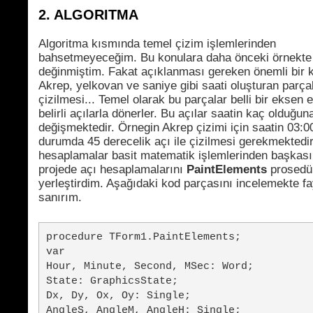
2. ALGORITMA
Algoritma kısmında temel çizim işlemlerinden
bahsetmeyeceğim. Bu konulara daha önceki örnekte
değinmiştim. Fakat açıklanması gereken önemli bir 
Akrep, yelkovan ve saniye gibi saati oluşturan parça
çizilmesi... Temel olarak bu parçalar belli bir eksen e
belirli açılarla dönerler. Bu açılar saatin kaç olduğun
değişmektedir. Örnegin Akrep çizimi için saatin 03:0
durumda 45 derecelik açı ile çizilmesi gerekmektedir
hesaplamalar basit matematik işlemlerinden başkası 
projede açı hesaplamalarını
PaintElements
prosedür
yerleştirdim. Aşağıdaki kod parçasını incelemekte f
sanırım.
procedure TForm1.PaintElements;
var
Hour, Minute, Second, MSec: Word;
State: GraphicsState;
Dx, Dy, Ox, Oy: Single;
AngleS, AngleM, AngleH: Single;