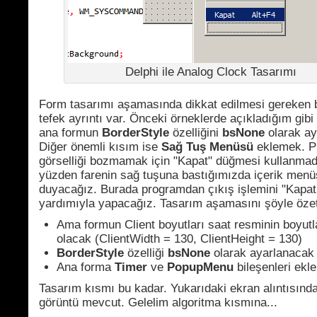
Delphi ile Analog Clock Tasarımı
Form tasarımı aşamasında dikkat edilmesi gereken 
tefek ayrıntı var. Önceki örneklerde açıkladığım gibi
ana formun
BorderStyle
özelliğini
bsNone
olarak ay
Diğer önemli kısım ise
Sağ Tuş Menüsü
eklemek. P
görselliği bozmamak için "Kapat" düğmesi kullanma
yüzden farenin sağ tuşuna bastığımızda içerik menü
duyacağız. Burada programdan çıkış işlemini "Kapa
yardımıyla yapacağız. Tasarım aşamasını şöyle özetli
Ama formun Client boyutları saat resminin boyutla
olacak (ClientWidth = 130, ClientHeight = 130)
BorderStyle
özelliği
bsNone
olarak ayarlanacak
Ana forma
Timer
ve
PopupMenu
bileşenleri ekl
Tasarım kısmı bu kadar. Yukarıdaki ekran alıntısında
görüntü mevcut. Gelelim algoritma kısmına...