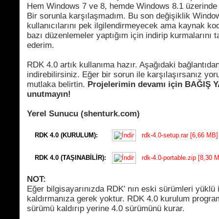
Hem Windows 7 ve 8, hemde Windows 8.1 üzerinde t
Bir sorunla karşılaşmadım. Bu son değişiklik Wind
kullanıcılarını pek ilgilendirmeyecek ama kaynak ko
bazı düzenlemeler yaptığım için indirip kurmalarını t
ederim.
RDK 4.0 artık kullanıma hazır. Aşağıdaki bağlantıda
indirebilirsiniz. Eğer bir sorun ile karşılaşırsanız yor
mutlaka belirtin.
Projelerimin devamı için BAĞIŞ 
unutmayın!
Yerel Sunucu (shenturk.com)
RDK 4.0 (KURULUM):
rdk-4.0-setup.rar [6,66 MB]
RDK 4.0 (TAŞINABİLİR):
rdk-4.0-portable.zip [8,30 
NOT:
Eğer bilgisayarınızda RDK' nın eski sürümleri yüklü 
kaldırmanıza gerek yoktur. RDK 4.0 kurulum program
sürümü kaldırıp yerine 4.0 sürümünü kurar.