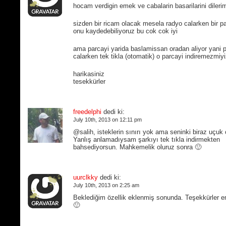
hocam verdigin emek ve cabalarin basarilarini dileri
sizden bir ricam olacak mesela radyo calarken bir pa
onu kaydedebiliyoruz bu cok cok iyi
ama parcayi yarida baslamissan oradan aliyor yani 
calarken tek tikla (otomatik) o parcayi indiremezmiy
harikasiniz
tesekkürler
freedelphi
dedi ki:
July 10th, 2013 on 12:11 pm
@salih, isteklerin sınırı yok ama seninki biraz uçuk
Yanlış anlamadıysam şarkıyı tek tıkla indirmekten
bahsediyorsun. Mahkemelik oluruz sonra 🙂
uurclkky
dedi ki:
July 10th, 2013 on 2:25 am
Beklediğim özellik eklenmiş sonunda. Teşekkürler e
🙂