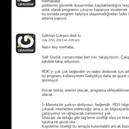
merhabalar
problemin güvenlik duvarımdan kaynaklandığını tesp
anlık olarak programın çıkışını kapatıyor incelemek 
bu esnada program radyoya ulaşamadığından farklı 
atlama yapıyor..
Gökhan Çokşen dedi ki:
July 27th, 2013 on 4:05 pm
Nasır bey merhaba,
Self Sözlük zamanından beri sıkı takipçinizim. Çalı
takdirle takip ediyorum.
RDK’yı çok çok beğendim ve radyo dinlemek için ar
bu programı kullanıyorum.Geliştikçe daha da güzel o
görünüyor.
Ancak birkaç önerim olacak, programa ekleyebilirse
olacak.
1- Mesela bir şarkıyı dinliyoruz, beğendik. RDS bilg
çıkarak internetten indireceğiz ama o an bilgisayard
çalışıyoruz ve uğraşacak zamanımız yok.
Shazam da olduğu gibi tag’leme özelliği olsa ve liste
tutulsa ne güzel olur…
Kaydetme özelliği bu amaçla kulanılabilir ancak baz