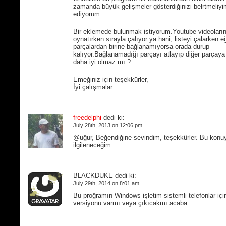
zamanda büyük gelişmeler gösterdiğinizi belrtmeliyi
ediyorum.
Bir eklemede bulunmak istiyorum.Youtube videoların
oynatırken sırayla çalıyor ya hani, listeyi çalarken e
parçalardan birine bağlanamıyorsa orada durup
kalıyor.Bağlanamadığı parçayı atlayıp diğer parçay
daha iyi olmaz mı ?
Emeğiniz için teşekkürler,
İyi çalışmalar.
freedelphi
dedi ki:
July 28th, 2013 on 12:06 pm
@uğur, Beğendiğine sevindim, teşekkürler. Bu konu
ilgileneceğim.
BLACKDUKE dedi ki:
July 29th, 2014 on 8:01 am
Bu proğramın Windows işletim sistemli telefonlar için
versiyonu varmı veya çıkıcakmı acaba