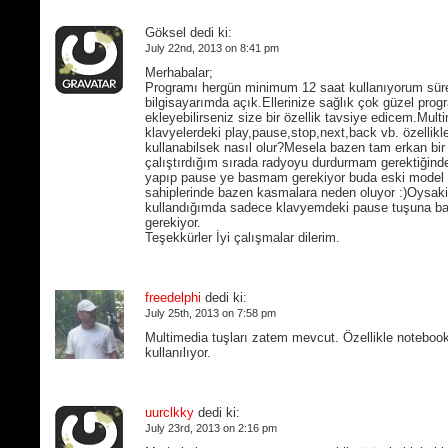
Göksel dedi ki:
July 22nd, 2013 on 8:41 pm
Merhabalar;
Programı hergün minimum 12 saat kullanıyorum süre
bilgisayarımda açık.Ellerinize sağlık çok güzel pro
ekleyebilirseniz size bir özellik tavsiye edicem.Mult
klavyelerdeki play,pause,stop,next,back vb. özellikl
kullanabilsek nasıl olur?Mesela bazen tam erkan bi
çalıştırdığım sırada radyoyu durdurmam gerektiğinde
yapıp pause ye basmam gerekiyor buda eski model
sahiplerinde bazen kasmalara neden oluyor :)Oysak
kullandığımda sadece klavyemdeki pause tuşuna 
gerekiyor.
Teşekkürler İyi çalışmalar dilerim.
freedelphi
dedi ki:
July 25th, 2013 on 7:58 pm
Multimedia tuşları zatem mevcut. Özellikle notebook
kullanılıyor.
uurclkky
dedi ki:
July 23rd, 2013 on 2:16 pm