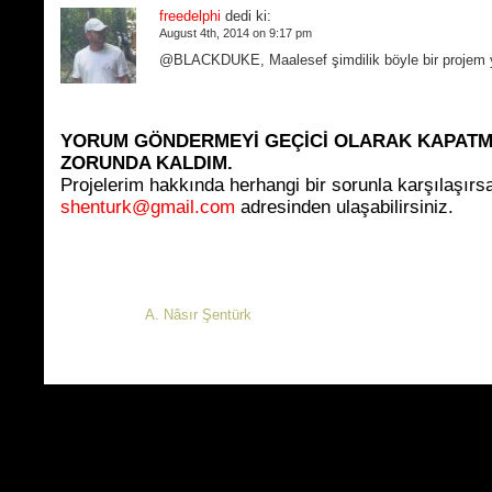
freedelphi
dedi ki:
August 4th, 2014 on 9:17 pm
@BLACKDUKE, Maalesef şimdilik böyle bir projem 
YORUM GÖNDERMEYİ GEÇİCİ OLARAK KAPAT
ZORUNDA KALDIM.
Projelerim hakkında herhangi bir sorunla karşılaşırs
shenturk@gmail.com
adresinden ulaşabilirsiniz.
© 2006-2026
A. Nâsır Şentürk
Pantograf katenere temas ederken b