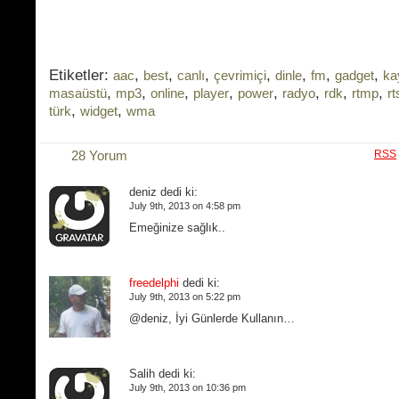
Etiketler:
,
,
,
,
,
,
,
aac
best
canlı
çevrimiçi
dinle
fm
gadget
ka
,
,
,
,
,
,
,
,
masaüstü
mp3
online
player
power
radyo
rdk
rtmp
rt
,
,
türk
widget
wma
28 Yorum
RSS
deniz dedi ki:
July 9th, 2013 on 4:58 pm
Emeğinize sağlık..
freedelphi
dedi ki:
July 9th, 2013 on 5:22 pm
@deniz, İyi Günlerde Kullanın…
Salih dedi ki:
July 9th, 2013 on 10:36 pm