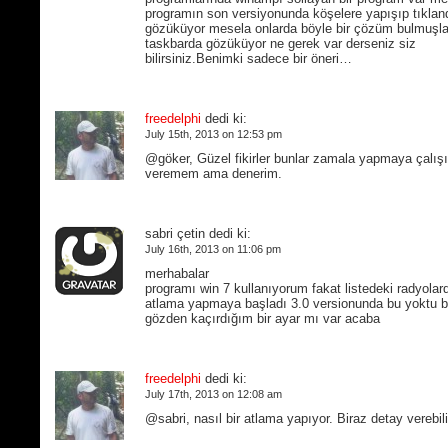
programın son versiyonunda köşelere yapışıp tıklan
gözüküyor mesela onlarda böyle bir çözüm bulmuşla
taskbarda gözüküyor ne gerek var derseniz siz
bilirsiniz.Benimki sadece bir öneri…
freedelphi
dedi ki:
July 15th, 2013 on 12:53 pm
@göker, Güzel fikirler bunlar zamala yapmaya çalış
veremem ama denerim.
sabri çetin dedi ki:
July 16th, 2013 on 11:06 pm
merhabalar
programı win 7 kullanıyorum fakat listedeki radyolard
atlama yapmaya başladı 3.0 versionunda bu yoktu 
gözden kaçırdığım bir ayar mı var acaba
freedelphi
dedi ki:
July 17th, 2013 on 12:08 am
@sabri, nasıl bir atlama yapıyor. Biraz detay verebil