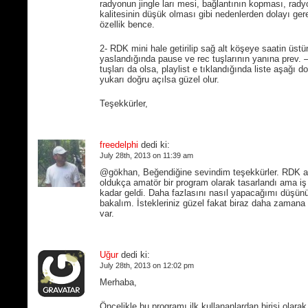
radyonun jingle ları mesi, bağlantının kopması, rad
kalitesinin düşük olması gibi nedenlerden dolayı gere
özellik bence.
2- RDK mini hale getirilip sağ alt köşeye saatin üstü
yaslandığında pause ve rec tuşlarının yanına prev. 
tuşları da olsa, playlist e tıklandığında liste aşağı d
yukarı doğru açılsa güzel olur.
Teşekkürler,
freedelphi
dedi ki:
July 28th, 2013 on 11:39 am
@gökhan, Beğendiğine sevindim teşekkürler. RDK a
oldukça amatör bir program olarak tasarlandı ama iş
kadar geldi. Daha fazlasını nasıl yapacağımı düşü
bakalım. İstekleriniz güzel fakat biraz daha zamana
var.
Uğur
dedi ki:
July 28th, 2013 on 12:02 pm
Merhaba,
Öncelikle bu programı ilk kullananlardan birisi olarak