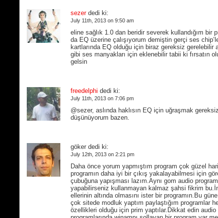
sezer
dedi ki:
July 11th, 2013 on 9:50 am
eline sağlık 1.0 dan beridir severek kullandığım bir 
da EQ üzerine çalışıyorum demiştin gerçi ses chip’le
kartlarında EQ olduğu için biraz gereksiz gerelebili
gibi ses manyakları için eklenebilir tabii ki fırsatın o
gelsin
freedelphi
dedi ki:
July 11th, 2013 on 7:06 pm
@sezer, aslında haklısın EQ için uğraşmak gereksiz
düşünüyorum bazen.
göker dedi ki:
July 12th, 2013 on 2:21 pm
Daha önce yorum yapmıştım program çok güzel hari
programın daha iyi bir çıkış yakalayabilmesi için gö
çubuğuna yapışması lazım.Aynı gom audio programı
yapabilirseniz kullanmayan kalmaz şahsi fikrim bu.İ
ellerinin altında olmasını ister bir programın.Bu güne
çok sitede modluk yaptım paylaştığım programlar h
özellikleri olduğu için prim yaptılar.Dikkat edin audio 
programlarında winampı sollayan bir program var m