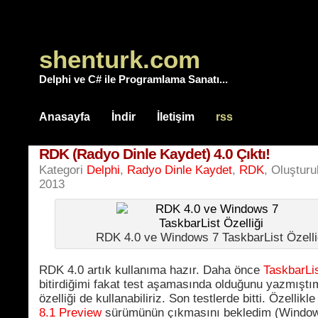
shenturk.com
Delphi ve C# ile Programlama Sanatı...
Anasayfa
İndir
İletişim
rss
RDK (Radyo Dinle Kaydet) 4.0 Çıktı!
Kategori
Delphi
,
Radyo Dinle Kaydet
,
RDK
, Oluşturu
2013
RDK 4.0 ve Windows 7 TaskbarList Özelli
RDK 4.0 artık kullanıma hazır. Daha önce
TaskbarLi
bitirdiğimi fakat test aşamasında olduğunu yazmıştım
özelliği de kullanabiliriz. Son testlerde bitti. Özellikl
8.1 Preview
sürümünün çıkmasını bekledim (Window