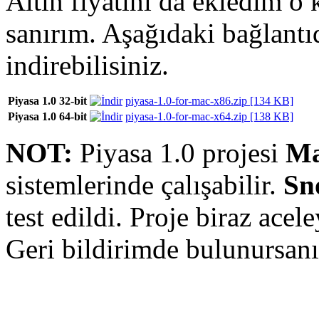
Altın fiyatını da ekledim o
sanırım. Aşağıdaki bağlant
indirebilisiniz.
Piyasa 1.0 32-bit
piyasa-1.0-for-mac-x86.zip [134 KB]
Piyasa 1.0 64-bit
piyasa-1.0-for-mac-x64.zip [138 KB]
NOT:
Piyasa 1.0 projesi
Ma
sistemlerinde çalışabilir.
Sn
test edildi. Proje biraz acel
Geri bildirimde bulunursanı