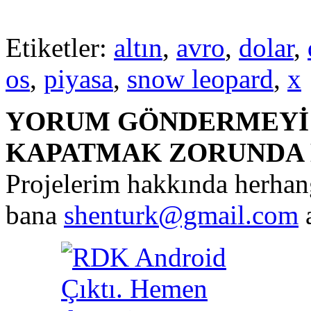
Etiketler:
altın
,
avro
,
dolar
,
os
,
piyasa
,
snow leopard
,
x
YORUM GÖNDERMEYİ 
KAPATMAK ZORUNDA 
Projelerim hakkında herhangi
bana
shenturk@gmail.com
a