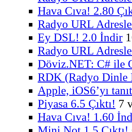
Hava Cıva! 2.80 Çık
Radyo URL Adresler
Ey DSL! 2.0 İndir
1
Radyo URL Adresler
Döviz.NET: C# ile 
RDK (Radyo Dinle K
Apple, iOS6’yı tanıt
Piyasa 6.5 Çıktı!
7 
Hava Cıva! 1.60 İnd
Mini Not 1.5 Çıktı!