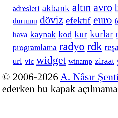
altın
avro
akbank
adresleri
döviz
euro
efektif
durumu
f
kurlar
kur
kaynak
kod
hava
radyo
rdk
reşa
programlama
widget
ziraat
url
vlc
winamp
© 2006-2026
A. Nâsır Şent
ederken bu kapak açılmamal