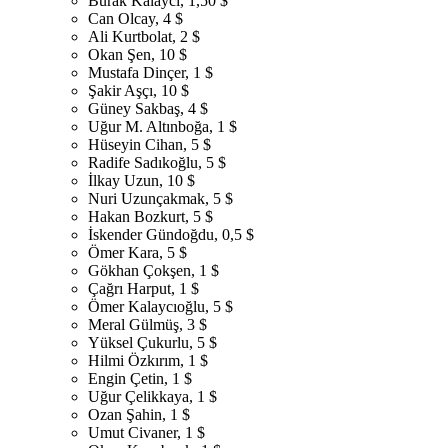
Burak Kalaycı, 1,50 $
Can Olcay, 4 $
Ali Kurtbolat, 2 $
Okan Şen, 10 $
Mustafa Dinçer, 1 $
Şakir Aşçı, 10 $
Güney Sakbaş, 4 $
Uğur M. Altınboğa, 1 $
Hüseyin Cihan, 5 $
Radife Sadıkoğlu, 5 $
İlkay Uzun, 10 $
Nuri Uzunçakmak, 5 $
Hakan Bozkurt, 5 $
İskender Gündoğdu, 0,5 $
Ömer Kara, 5 $
Gökhan Çokşen, 1 $
Çağrı Harput, 1 $
Ömer Kalaycıoğlu, 5 $
Meral Gülmüş, 3 $
Yüksel Çukurlu, 5 $
Hilmi Özkırım, 1 $
Engin Çetin, 1 $
Uğur Çelikkaya, 1 $
Ozan Şahin, 1 $
Umut Civaner, 1 $