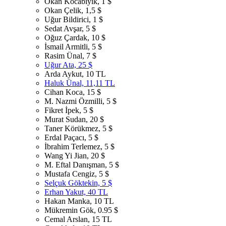
Okan Kocabıyık, 1 $
Okan Çelik, 1,5 $
Uğur Bildirici, 1 $
Sedat Avşar, 5 $
Oğuz Çardak, 10 $
İsmail Armitli, 5 $
Rasim Ünal, 7 $
Uğur Ata, 25 $
Arda Aykut, 10 TL
Haluk Ünal, 11,11 TL
Cihan Koca, 15 $
M. Nazmi Özmilli, 5 $
Fikret İpek, 5 $
Murat Sudan, 20 $
Taner Körükmez, 5 $
Erdal Paçacı, 5 $
İbrahim Terlemez, 5 $
Wang Yi Jian, 20 $
M. Eftal Danışman, 5 $
Mustafa Cengiz, 5 $
Selçuk Göktekin, 5 $
Erhan Yakut, 40 TL
Hakan Manka, 10 TL
Mükremin Gök, 0.95 $
Cemal Arslan, 15 TL