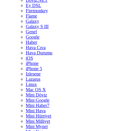
Döviz.NET
Ey DSL
Firemonkey
Flame
Galaxy
Galaxy S III
Genel
Google
Haber
Hava Cıva
Hava Durumu
iOS
iPhone
iPhone 5
Izlesene
Lazarus
Linux
Mac OS X
Mini Döviz
Mini Google
Mini Haber7
Mini Hava
Mini Hürriyet
Mini Milliyet
Mini Mynet