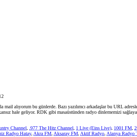
12
 mail alıyorum bu günlerde. Bazı yazılımcı arkadaşlar bu URL adresle
ansız hale geliyor. RDK gibi masaüstünden radyo dinlememizi sağlayan 
untry Channel
,
.977 The Hitz Channel
,
1 Live (Eins Live)
,
1001 FM
,
2
iz Radyo Hatay
,
Akra FM
,
Aksaray FM
,
Aktif Radyo
,
Alanya Radyo 