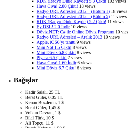
RDK (Radyo Dinle Kaydet) 5.3 Çıktı!
103 views
Hava Cıva! 2.80 Çıktı!
18 views
Radyo URL Adresleri 2012 – (Bölüm 1)
18 views
Radyo URL Adresleri 2012 – (Bölüm 5)
11 views
RDK (Radyo Dinle Kaydet) 5.2 Çıktı!
11 views
Ey DSL! 2.0 İndir
10 views
Döviz.NET: C# ile Online Döviz Programı
10 vie
Radyo URL Adresleri – Aralık 2013
10 views
Apple, iOS6’yı tanıttı
9 views
Mini Not 1.5 Çıktı!
8 views
Mini Döviz 6.8 Çıktı!
8 views
Piyasa 6.5 Çıktı!
7 views
Hava Cıva! 1.60 İndir
6 views
Mini Döviz 6.7 Çıktı!
6 views
Bağışlar
Kadir Salali, 25 TL
Berat Güler, 0,05 TL
Kenan Bozdemir, 1 $
Berat Güler, 1,45 $
Volkan Devran, 1 $
Bilal Türk, 10 $
Ali Topçu, 11 $