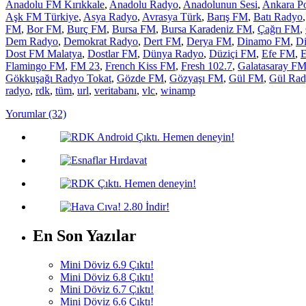
Anadolu FM Kırıkkale
,
Anadolu Radyo
,
Anadolunun Sesi
,
Ankara Po
Aşk FM Türkiye
,
Asya Radyo
,
Avrasya Türk
,
Barış FM
,
Batı Radyo
FM
,
Bor FM
,
Burç FM
,
Bursa FM
,
Bursa Karadeniz FM
,
Çağrı FM
,
Dem Radyo
,
Demokrat Radyo
,
Dert FM
,
Derya FM
,
Dinamo FM
,
Di
Dost FM Malatya
,
Dostlar FM
,
Dünya Radyo
,
Düziçi FM
,
Efe FM
,
E
Flamingo FM
,
FM 23
,
French Kiss FM
,
Fresh 102.7
,
Galatasaray F
Gökkuşağı Radyo Tokat
,
Gözde FM
,
Gözyaşı FM
,
Gül FM
,
Gül Ra
radyo
,
rdk
,
tüm
,
url
,
veritabanı
,
vlc
,
winamp
Yorumlar (32)
En Son Yazılar
Mini Döviz 6.9 Çıktı!
Mini Döviz 6.8 Çıktı!
Mini Döviz 6.7 Çıktı!
Mini Döviz 6.6 Çıktı!