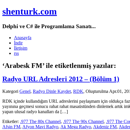
shenturk.com
Delphi ve C# ile Programlama Sanatı...
Anasayfa
İndir
İletişim
rss
‘Arabesk FM’ ile etiketlenmiş yazılar:
Radyo URL Adresleri 2012 – (Bölüm 1)
Kategori
Genel
,
Radyo Dinle Kaydet
,
RDK
, Oluşturulma Apr.01, 20
RDK içinde kullandığım URL adreslerini paylaşmam için oldukça fazla
yayınına geçmesi sonucu rahat rahat masaüstünden dinlemek artık imk
yapan ulusal radyo kanalları da […]
Etiketler:
.977 The 80s Channel
,
.977 The 90s Channel
,
.977 The Co
Afşin FM
,
Afyon Mavi Radyo
,
Ak Mega Radyo
,
Akdeniz FM
,
Akden