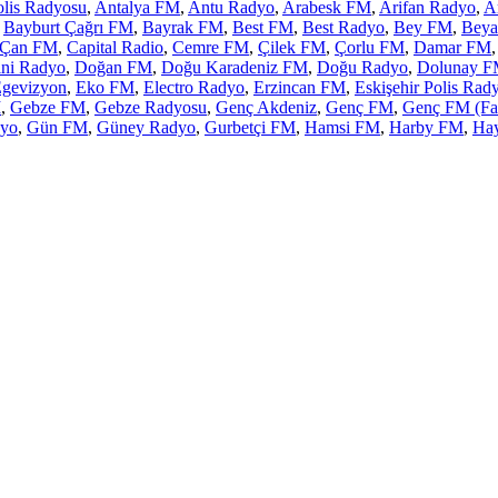
lis Radyosu
,
Antalya FM
,
Antu Radyo
,
Arabesk FM
,
Arifan Radyo
,
A
,
Bayburt Çağrı FM
,
Bayrak FM
,
Best FM
,
Best Radyo
,
Bey FM
,
Beya
Çan FM
,
Capital Radio
,
Cemre FM
,
Çilek FM
,
Çorlu FM
,
Damar FM
ni Radyo
,
Doğan FM
,
Doğu Karadeniz FM
,
Doğu Radyo
,
Dolunay 
gevizyon
,
Eko FM
,
Electro Radyo
,
Erzincan FM
,
Eskişehir Polis Rad
M
,
Gebze FM
,
Gebze Radyosu
,
Genç Akdeniz
,
Genç FM
,
Genç FM (Fak
dyo
,
Gün FM
,
Güney Radyo
,
Gurbetçi FM
,
Hamsi FM
,
Harby FM
,
Hay