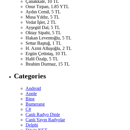
Çanakkale, 10 TL
Onur Tırpan, 1.85 YTL
Aydın Cemil, 5 TL
Musa Yıldız, 5 TL
Vedat İşler, 2 TL
Ayşegül Dal, 5 TL
Oktay Sipahi, 5 TL
Hakan Leventoğlu, 5 TL
Settar Baştuğ, 1 TL
H. Azmi Alluşoğlu, 2 TL
Ergün Çetintaş, 10 TL
Halil Özalp, 5 TL
İbrahim Durmaz, 15 TL
Categories
Android
Apple
Bing
Bumerang
C#
Canlı Radyo Dinle
Canlı Yayın Radyolar
Delphi