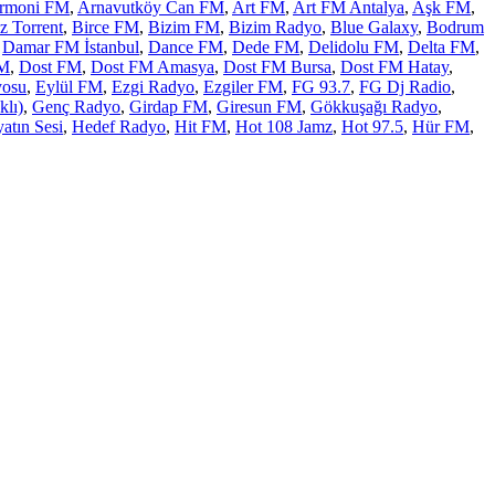
rmoni FM
,
Arnavutköy Can FM
,
Art FM
,
Art FM Antalya
,
Aşk FM
,
z Torrent
,
Birce FM
,
Bizim FM
,
Bizim Radyo
,
Blue Galaxy
,
Bodrum
,
Damar FM İstanbul
,
Dance FM
,
Dede FM
,
Delidolu FM
,
Delta FM
,
FM
,
Dost FM
,
Dost FM Amasya
,
Dost FM Bursa
,
Dost FM Hatay
,
yosu
,
Eylül FM
,
Ezgi Radyo
,
Ezgiler FM
,
FG 93.7
,
FG Dj Radio
,
lı)
,
Genç Radyo
,
Girdap FM
,
Giresun FM
,
Gökkuşağı Radyo
,
atın Sesi
,
Hedef Radyo
,
Hit FM
,
Hot 108 Jamz
,
Hot 97.5
,
Hür FM
,