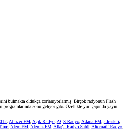
rini bulmakta oldukça zorlanıyorlarmış. Birçok radyonun Flash
programlarında sonu geliyor gibi. Özellikle yurt çapında yayın
012
,
Abuzer FM
,
Açık Radyo
,
AÇS Radyo
,
Adana FM
,
adresleri
,
Time
,
Alem FM
,
Alemiz FM
,
Aliağa Radyo Sahil
,
Alternatif Radyo
,