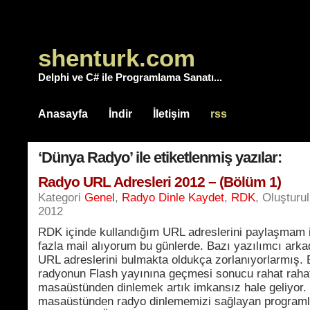
shenturk.com
Delphi ve C# ile Programlama Sanatı...
Anasayfa
İndir
İletişim
rss
‘Dünya Radyo’ ile etiketlenmiş yazılar:
Radyo URL Adresleri 2012 – (Bölüm 1)
Kategori
Genel
,
Radyo Dinle Kaydet
,
RDK
, Oluşturu
2012
RDK içinde kullandığım URL adreslerini paylaşmam 
fazla mail alıyorum bu günlerde. Bazı yazılımcı arka
URL adreslerini bulmakta oldukça zorlanıyorlarmış. 
radyonun Flash yayınına geçmesi sonucu rahat raha
masaüstünden dinlemek artık imkansız hale geliyor.
masaüstünden radyo dinlememizi sağlayan programl