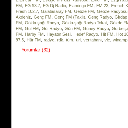
,
,
,
,
,
FM
FG 93.7
FG Dj Radio
Flamingo FM
FM 23
French 
,
,
,
Fresh 102.7
Galatasaray FM
Gebze FM
Gebze Radyosu
,
,
,
,
Akdeniz
Genç FM
Genç FM (Faklı)
Genç Radyo
Girdap
,
,
,
FM
Gökkuşağı Radyo
Gökkuşağı Radyo Tokat
Gözde F
,
,
,
,
,
FM
Gül FM
Gül Radyo
Gün FM
Güney Radyo
Gurbetç
,
,
,
,
,
FM
Harby FM
Hayatın Sesi
Hedef Radyo
Hit FM
Hot 1
,
,
,
,
,
,
,
,
97.5
Hür FM
radyo
rdk
tüm
url
veritabanı
vlc
winamp
Yorumlar (32)