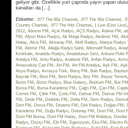
geliyor gibi. Özellikle yurt çapında yayın yapan ulus
kanalları da […]
Etiketler:
,
,
.977 The 80s Channel
.977 The 90s Channel
.9
,
,
Country Channel
.977 The Hitz Channel
1 Live (Eins Live)
,
,
,
,
,
2012
Abuzer FM
Açık Radyo
AÇS Radyo
Adana FM
ad
,
,
,
,
FM
Afyon Mavi Radyo
Ak Mega Radyo
Akdeniz FM
Akd
,
,
,
,
Hatay
Akra FM
Aksaray FM
Aktif Radyo
Alanya Radyo 
,
,
,
,
FM
Alemiz FM
Aliağa Radyo Sahil
Alternatif Radyo
Anad
,
,
,
Kırıkkale
Anadolu Radyo
Anadolunun Sesi
Ankara Polis 
,
,
,
,
Antalya FM
Antu Radyo
Arabesk FM
Arifan Radyo
Armo
,
,
,
,
Arnavutköy Can FM
Art FM
Art FM Antalya
Aşk FM
Aşk
,
,
,
,
Asya Radyo
Avrasya Türk
Barış FM
Batı Radyo
Baybur
,
,
,
,
Bayrak FM
Best FM
Best Radyo
Bey FM
Beyaz Torrent
,
,
,
,
Bizim FM
Bizim Radyo
Blue Galaxy
Bodrum FM
Bor F
,
,
,
,
Bursa FM
Bursa Karadeniz FM
Çağrı FM
Çan FM
Capit
,
,
,
,
Cemre FM
Çilek FM
Çorlu FM
Damar FM
Damar FM İst
,
,
,
,
,
FM
Dede FM
Delidolu FM
Delta FM
Dem Radyo
Demok
,
,
,
,
,
Dert FM
Derya FM
Dinamo FM
Dini Radyo
Doğan FM
,
,
,
,
Karadeniz FM
Doğu Radyo
Dolunay FM
Dost FM
Dost 
,
,
,
Dost FM Bursa
Dost FM Hatay
Dost FM Malatya
Dostla
,
,
,
,
,
Radyo
Düziçi FM
Efe FM
Egevizyon
Eko FM
Electro 
,
,
,
Erzincan FM
Eskişehir Polis Radyosu
Eylül FM
Ezgi Rad