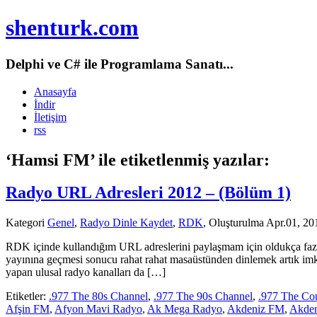
shenturk.com
Delphi ve C# ile Programlama Sanatı...
Anasayfa
İndir
İletişim
rss
‘Hamsi FM’ ile etiketlenmiş yazılar:
Radyo URL Adresleri 2012 – (Bölüm 1)
Kategori
Genel
,
Radyo Dinle Kaydet
,
RDK
, Oluşturulma Apr.01, 20
RDK içinde kullandığım URL adreslerini paylaşmam için oldukça fazla
yayınına geçmesi sonucu rahat rahat masaüstünden dinlemek artık imk
yapan ulusal radyo kanalları da […]
Etiketler:
.977 The 80s Channel
,
.977 The 90s Channel
,
.977 The Co
Afşin FM
,
Afyon Mavi Radyo
,
Ak Mega Radyo
,
Akdeniz FM
,
Akden