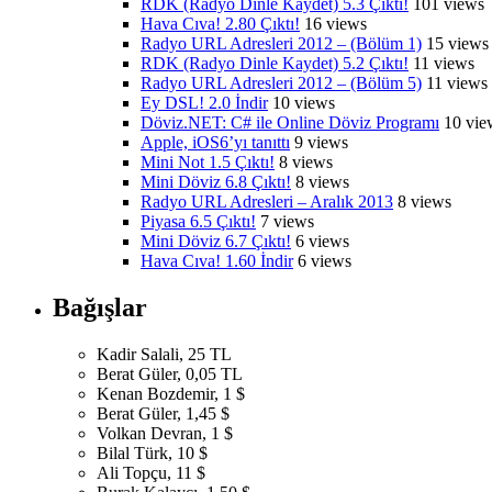
RDK (Radyo Dinle Kaydet) 5.3 Çıktı!
101 views
Hava Cıva! 2.80 Çıktı!
16 views
Radyo URL Adresleri 2012 – (Bölüm 1)
15 views
RDK (Radyo Dinle Kaydet) 5.2 Çıktı!
11 views
Radyo URL Adresleri 2012 – (Bölüm 5)
11 views
Ey DSL! 2.0 İndir
10 views
Döviz.NET: C# ile Online Döviz Programı
10 vie
Apple, iOS6’yı tanıttı
9 views
Mini Not 1.5 Çıktı!
8 views
Mini Döviz 6.8 Çıktı!
8 views
Radyo URL Adresleri – Aralık 2013
8 views
Piyasa 6.5 Çıktı!
7 views
Mini Döviz 6.7 Çıktı!
6 views
Hava Cıva! 1.60 İndir
6 views
Bağışlar
Kadir Salali, 25 TL
Berat Güler, 0,05 TL
Kenan Bozdemir, 1 $
Berat Güler, 1,45 $
Volkan Devran, 1 $
Bilal Türk, 10 $
Ali Topçu, 11 $