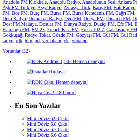
Anadolu FM Kırıkkale
,
Anadolu Radyo
,
Anadolunun Sesi
,
Ankara Po
Aşk FM Türkiye
,
Asya Radyo
,
Avrasya Türk
,
Barış FM
,
Batı Radyo
FM
,
Bor FM
,
Burç FM
,
Bursa FM
,
Bursa Karadeniz FM
,
Çağrı FM
,
Dem Radyo
,
Demokrat Radyo
,
Dert FM
,
Derya FM
,
Dinamo FM
,
Di
Dost FM Malatya
,
Dostlar FM
,
Dünya Radyo
,
Düziçi FM
,
Efe FM
,
E
Flamingo FM
,
FM 23
,
French Kiss FM
,
Fresh 102.7
,
Galatasaray F
Gökkuşağı Radyo Tokat
,
Gözde FM
,
Gözyaşı FM
,
Gül FM
,
Gül Ra
radyo
,
rdk
,
tüm
,
url
,
veritabanı
,
vlc
,
winamp
Yorumlar (32)
En Son Yazılar
Mini Döviz 6.9 Çıktı!
Mini Döviz 6.8 Çıktı!
Mini Döviz 6.7 Çıktı!
Mini Döviz 6.6 Çıktı!