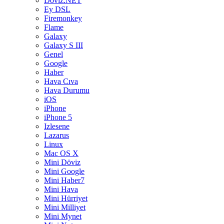
Döviz.NET
Ey DSL
Firemonkey
Flame
Galaxy
Galaxy S III
Genel
Google
Haber
Hava Cıva
Hava Durumu
iOS
iPhone
iPhone 5
Izlesene
Lazarus
Linux
Mac OS X
Mini Döviz
Mini Google
Mini Haber7
Mini Hava
Mini Hürriyet
Mini Milliyet
Mini Mynet