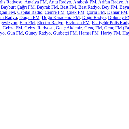
lis Radyosu
,
Antalya FM
,
Antu Radyo
,
Arabesk FM
,
Arifan Radyo
,
A
,
Bayburt Çağrı FM
,
Bayrak FM
,
Best FM
,
Best Radyo
,
Bey FM
,
Beya
Çan FM
,
Capital Radio
,
Cemre FM
,
Çilek FM
,
Çorlu FM
,
Damar FM
ni Radyo
,
Doğan FM
,
Doğu Karadeniz FM
,
Doğu Radyo
,
Dolunay 
gevizyon
,
Eko FM
,
Electro Radyo
,
Erzincan FM
,
Eskişehir Polis Rad
M
,
Gebze FM
,
Gebze Radyosu
,
Genç Akdeniz
,
Genç FM
,
Genç FM (Fak
dyo
,
Gün FM
,
Güney Radyo
,
Gurbetçi FM
,
Hamsi FM
,
Harby FM
,
Hay