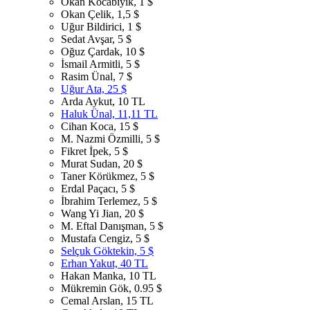
Okan Kocabıyık, 1 $
Okan Çelik, 1,5 $
Uğur Bildirici, 1 $
Sedat Avşar, 5 $
Oğuz Çardak, 10 $
İsmail Armitli, 5 $
Rasim Ünal, 7 $
Uğur Ata, 25 $
Arda Aykut, 10 TL
Haluk Ünal, 11,11 TL
Cihan Koca, 15 $
M. Nazmi Özmilli, 5 $
Fikret İpek, 5 $
Murat Sudan, 20 $
Taner Körükmez, 5 $
Erdal Paçacı, 5 $
İbrahim Terlemez, 5 $
Wang Yi Jian, 20 $
M. Eftal Danışman, 5 $
Mustafa Cengiz, 5 $
Selçuk Göktekin, 5 $
Erhan Yakut, 40 TL
Hakan Manka, 10 TL
Mükremin Gök, 0.95 $
Cemal Arslan, 15 TL