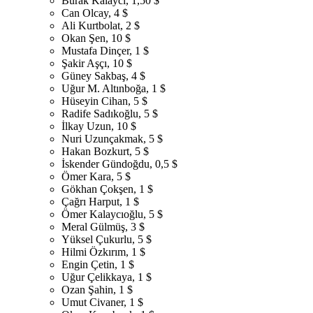
Burak Kalaycı, 1,50 $
Can Olcay, 4 $
Ali Kurtbolat, 2 $
Okan Şen, 10 $
Mustafa Dinçer, 1 $
Şakir Aşçı, 10 $
Güney Sakbaş, 4 $
Uğur M. Altınboğa, 1 $
Hüseyin Cihan, 5 $
Radife Sadıkoğlu, 5 $
İlkay Uzun, 10 $
Nuri Uzunçakmak, 5 $
Hakan Bozkurt, 5 $
İskender Gündoğdu, 0,5 $
Ömer Kara, 5 $
Gökhan Çokşen, 1 $
Çağrı Harput, 1 $
Ömer Kalaycıoğlu, 5 $
Meral Gülmüş, 3 $
Yüksel Çukurlu, 5 $
Hilmi Özkırım, 1 $
Engin Çetin, 1 $
Uğur Çelikkaya, 1 $
Ozan Şahin, 1 $
Umut Civaner, 1 $