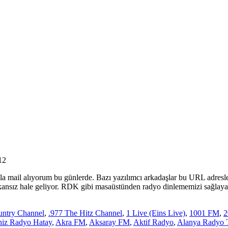
12
 mail alıyorum bu günlerde. Bazı yazılımcı arkadaşlar bu URL adresle
ansız hale geliyor. RDK gibi masaüstünden radyo dinlememizi sağlayan 
untry Channel
,
.977 The Hitz Channel
,
1 Live (Eins Live)
,
1001 FM
,
2
iz Radyo Hatay
,
Akra FM
,
Aksaray FM
,
Aktif Radyo
,
Alanya Radyo 