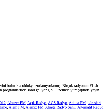
rini bulmakta oldukça zorlanıyorlarmış. Birçok radyonun Flash
programlarında sonu geliyor gibi. Özellikle yurt çapında yayın
012
,
Abuzer FM
,
Açık Radyo
,
AÇS Radyo
,
Adana FM
,
adresleri
,
Time
,
Alem FM
,
Alemiz FM
,
Aliağa Radyo Sahil
,
Alternatif Radyo
,