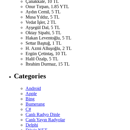
Çanakkale, 10 TL
Onur Tırpan, 1.85 YTL
Aydın Cemil, 5 TL
Musa Yıldız, 5 TL
Vedat İşler, 2 TL
Ayşegül Dal, 5 TL
Oktay Sipahi, 5 TL
Hakan Leventoğlu, 5 TL
Settar Baştuğ, 1 TL
H. Azmi Alluşoğlu, 2 TL
Ergün Çetintaş, 10 TL
Halil Özalp, 5 TL
İbrahim Durmaz, 15 TL
Categories
Android
Apple
Bing
Bumerang
C#
Canlı Radyo Dinle
Canlı Yayın Radyolar
Delphi