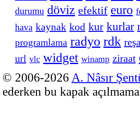
döviz
euro
efektif
durumu
f
kurlar
kur
kaynak
kod
hava
radyo
rdk
reşa
programlama
widget
ziraat
url
vlc
winamp
© 2006-2026
A. Nâsır Şent
ederken bu kapak açılmamal