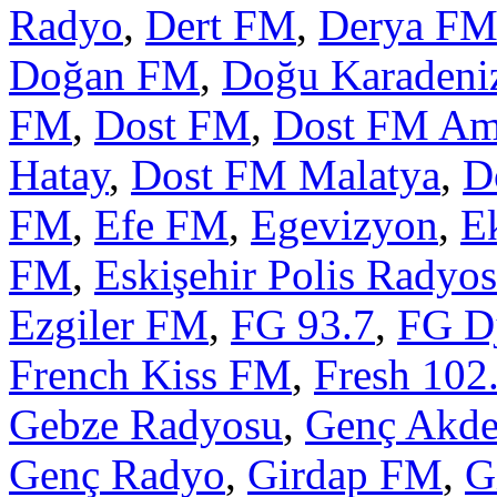
Radyo
,
Dert FM
,
Derya F
Doğan FM
,
Doğu Karaden
FM
,
Dost FM
,
Dost FM Am
Hatay
,
Dost FM Malatya
,
D
FM
,
Efe FM
,
Egevizyon
,
E
FM
,
Eskişehir Polis Radyo
Ezgiler FM
,
FG 93.7
,
FG D
French Kiss FM
,
Fresh 102
Gebze Radyosu
,
Genç Akde
Genç Radyo
,
Girdap FM
,
G