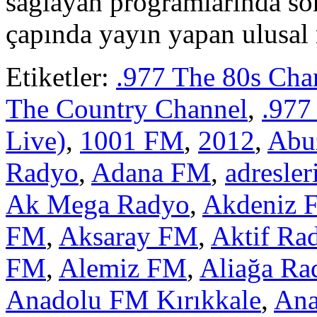
sağlayan programlarında son
çapında yayın yapan ulusal 
Etiketler:
.977 The 80s Cha
The Country Channel
,
.977
Live)
,
1001 FM
,
2012
,
Abu
Radyo
,
Adana FM
,
adresler
Ak Mega Radyo
,
Akdeniz 
FM
,
Aksaray FM
,
Aktif Ra
FM
,
Alemiz FM
,
Aliağa Ra
Anadolu FM Kırıkkale
,
Ana