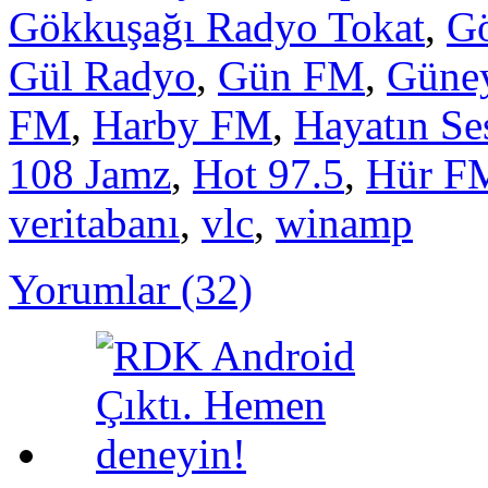
Gökkuşağı Radyo Tokat
,
G
Gül Radyo
,
Gün FM
,
Güne
FM
,
Harby FM
,
Hayatın Se
108 Jamz
,
Hot 97.5
,
Hür F
veritabanı
,
vlc
,
winamp
Yorumlar (32)