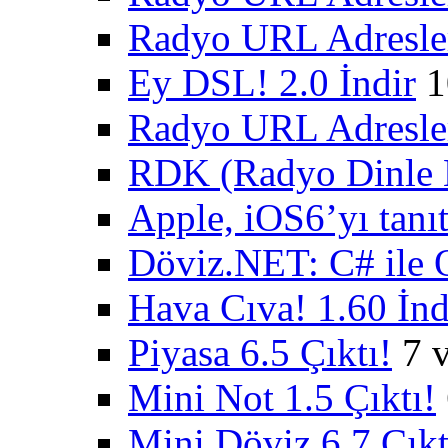
Radyo URL Adresler
Ey DSL! 2.0 İndir
1
Radyo URL Adresler
RDK (Radyo Dinle K
Apple, iOS6’yı tanıt
Döviz.NET: C# ile 
Hava Cıva! 1.60 İnd
Piyasa 6.5 Çıktı!
7 
Mini Not 1.5 Çıktı!
Mini Döviz 6.7 Çıkt