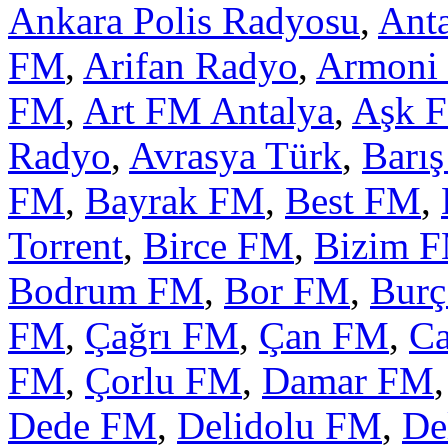
Ankara Polis Radyosu
,
Ant
FM
,
Arifan Radyo
,
Armoni
FM
,
Art FM Antalya
,
Aşk 
Radyo
,
Avrasya Türk
,
Barı
FM
,
Bayrak FM
,
Best FM
,
Torrent
,
Birce FM
,
Bizim 
Bodrum FM
,
Bor FM
,
Bur
FM
,
Çağrı FM
,
Çan FM
,
Ca
FM
,
Çorlu FM
,
Damar FM
Dede FM
,
Delidolu FM
,
De