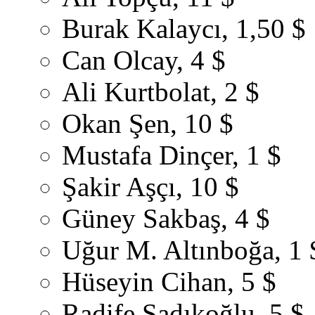
Burak Kalaycı, 1,50 $
Can Olcay, 4 $
Ali Kurtbolat, 2 $
Okan Şen, 10 $
Mustafa Dinçer, 1 $
Şakir Aşçı, 10 $
Güney Sakbaş, 4 $
Uğur M. Altınboğa, 1 
Hüseyin Cihan, 5 $
Radife Sadıkoğlu, 5 $