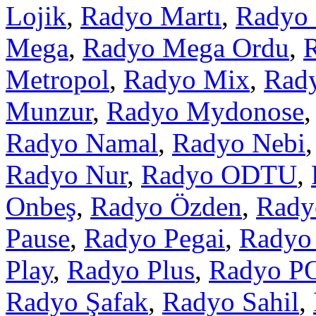
Lojik
,
Radyo Martı
,
Radyo 
Mega
,
Radyo Mega Ordu
,
Metropol
,
Radyo Mix
,
Rad
Munzur
,
Radyo Mydonose
Radyo Namal
,
Radyo Nebi
Radyo Nur
,
Radyo ODTU
,
Onbeş
,
Radyo Özden
,
Rady
Pause
,
Radyo Pegai
,
Radyo
Play
,
Radyo Plus
,
Radyo P
Radyo Şafak
,
Radyo Sahil
,