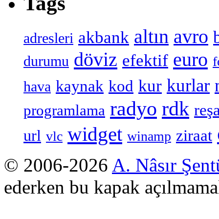
Tags
altın
avro
akbank
adresleri
döviz
euro
efektif
durumu
f
kurlar
kur
kaynak
kod
hava
radyo
rdk
reşa
programlama
widget
ziraat
url
vlc
winamp
© 2006-2026
A. Nâsır Şent
ederken bu kapak açılmamal