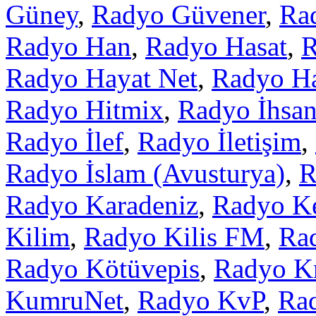
Güney
,
Radyo Güvener
,
Ra
Radyo Han
,
Radyo Hasat
,
R
Radyo Hayat Net
,
Radyo Ha
Radyo Hitmix
,
Radyo İhsa
Radyo İlef
,
Radyo İletişim
,
Radyo İslam (Avusturya)
,
R
Radyo Karadeniz
,
Radyo K
Kilim
,
Radyo Kilis FM
,
Rad
Radyo Kötüvepis
,
Radyo K
KumruNet
,
Radyo KvP
,
Ra