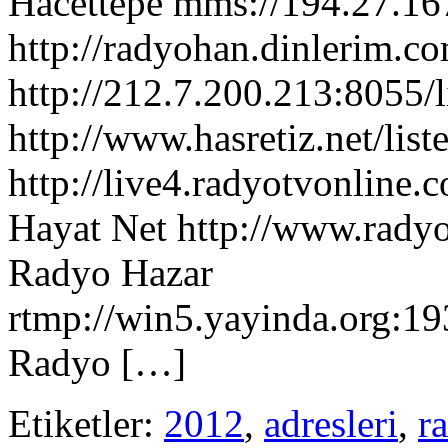
Hacettepe mms://194.27.1
http://radyohan.dinlerim.c
http://212.7.200.213:8055/l
http://www.hasretiz.net/li
http://live4.radyotvonline.
Hayat Net http://www.radyo
Radyo Hazar
rtmp://win5.yayinda.org:19
Radyo […]
Etiketler:
2012
,
adresleri
,
r