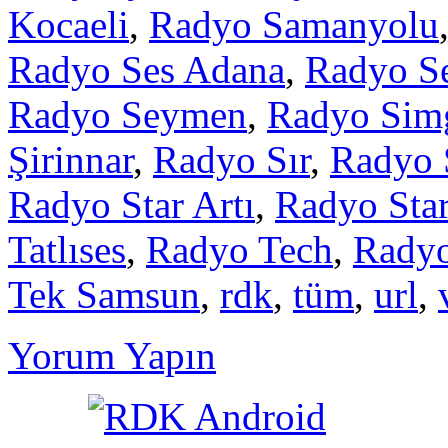
Kocaeli
,
Radyo Samanyolu
Radyo Ses Adana
,
Radyo Se
Radyo Seymen
,
Radyo Sim
Şirinnar
,
Radyo Sır
,
Radyo 
Radyo Star Artı
,
Radyo Star
Tatlıses
,
Radyo Tech
,
Radyo
Tek Samsun
,
rdk
,
tüm
,
url
,
Yorum Yapın