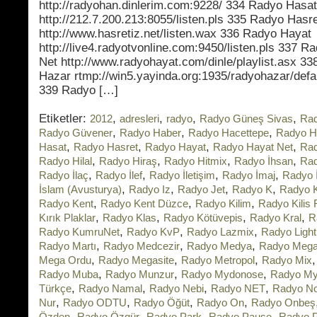
http://radyohan.dinlerim.com:9228/ 334 Radyo Hasat
http://212.7.200.213:8055/listen.pls 335 Radyo Hasr
http://www.hasretiz.net/listen.wax 336 Radyo Hayat
http://live4.radyotvonline.com:9450/listen.pls 337 R
Net http://www.radyohayat.com/dinle/playlist.asx 3
Hazar rtmp://win5.yayinda.org:1935/radyohazar/defa
339 Radyo […]
Etiketler:
,
,
,
,
2012
adresleri
radyo
Radyo Güneş Sivas
Ra
,
,
,
Radyo Güvener
Radyo Haber
Radyo Hacettepe
Radyo H
,
,
,
,
Hasat
Radyo Hasret
Radyo Hayat
Radyo Hayat Net
Rad
,
,
,
,
Radyo Hilal
Radyo Hiraş
Radyo Hitmix
Radyo İhsan
Rad
,
,
,
,
Radyo İlaç
Radyo İlef
Radyo İletişim
Radyo İmaj
Radyo 
,
,
,
,
İslam (Avusturya)
Radyo Iz
Radyo Jet
Radyo K
Radyo K
,
,
,
Radyo Kent
Radyo Kent Düzce
Radyo Kilim
Radyo Kilis
,
,
,
,
Kırık Plaklar
Radyo Klas
Radyo Kötüvepis
Radyo Kral
R
,
,
,
Radyo KumruNet
Radyo KvP
Radyo Lazmix
Radyo Light
,
,
,
Radyo Martı
Radyo Medcezir
Radyo Medya
Radyo Meg
,
,
,
Mega Ordu
Radyo Megasite
Radyo Metropol
Radyo Mix
,
,
,
Radyo Muba
Radyo Munzur
Radyo Mydonose
Radyo My
,
,
,
,
Türkçe
Radyo Namal
Radyo Nebi
Radyo NET
Radyo Nos
,
,
,
,
Nur
Radyo ODTU
Radyo Öğüt
Radyo On
Radyo Onbeş
,
,
,
,
Özden
Radyo Özgür
Radyo Park
Radyo Pause
Radyo P