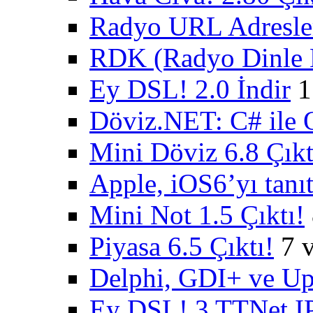
Radyo URL Adresler
RDK (Radyo Dinle K
Ey DSL! 2.0 İndir
1
Döviz.NET: C# ile 
Mini Döviz 6.8 Çıkt
Apple, iOS6’yı tanıt
Mini Not 1.5 Çıktı!
Piyasa 6.5 Çıktı!
7 
Delphi, GDI+ ve U
Ey DSL! 3 TTNet IP