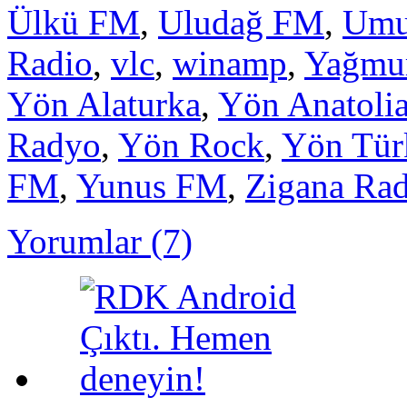
Ülkü FM
,
Uludağ FM
,
Umu
Radio
,
vlc
,
winamp
,
Yağmu
Yön Alaturka
,
Yön Anatoli
Radyo
,
Yön Rock
,
Yön Tür
FM
,
Yunus FM
,
Zigana Ra
Yorumlar (7)