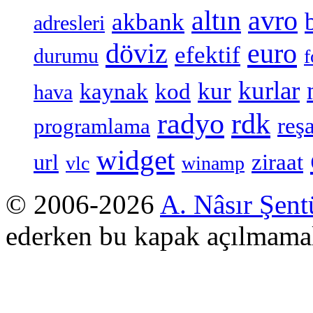
altın
avro
akbank
adresleri
döviz
euro
efektif
durumu
f
kurlar
kur
kaynak
kod
hava
radyo
rdk
reşa
programlama
widget
ziraat
url
vlc
winamp
© 2006-2026
A. Nâsır Şent
ederken bu kapak açılmamal