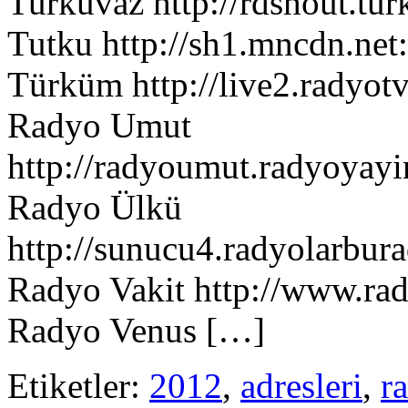
Turkuvaz http://rdshout.tu
Tutku http://sh1.mncdn.net
Türküm http://live2.radyot
Radyo Umut
http://radyoumut.radyoyayi
Radyo Ülkü
http://sunucu4.radyolarbur
Radyo Vakit http://www.ra
Radyo Venus […]
Etiketler:
2012
,
adresleri
,
r