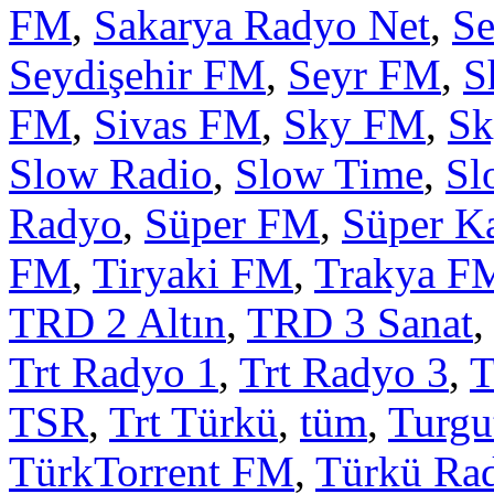
FM
,
Sakarya Radyo Net
,
S
Seydişehir FM
,
Seyr FM
,
S
FM
,
Sivas FM
,
Sky FM
,
Sk
Slow Radio
,
Slow Time
,
Sl
Radyo
,
Süper FM
,
Süper K
FM
,
Tiryaki FM
,
Trakya F
TRD 2 Altın
,
TRD 3 Sanat
,
Trt Radyo 1
,
Trt Radyo 3
,
T
TSR
,
Trt Türkü
,
tüm
,
Turgu
TürkTorrent FM
,
Türkü Ra