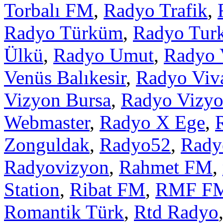
Torbalı FM
,
Radyo Trafik
,
Radyo Türküm
,
Radyo Tur
Ülkü
,
Radyo Umut
,
Radyo 
Venüs Balıkesir
,
Radyo Viv
Vizyon Bursa
,
Radyo Vizyo
Webmaster
,
Radyo X Ege
,
Zonguldak
,
Radyo52
,
Rady
Radyovizyon
,
Rahmet FM
,
Station
,
Ribat FM
,
RMF F
Romantik Türk
,
Rtd Radyo