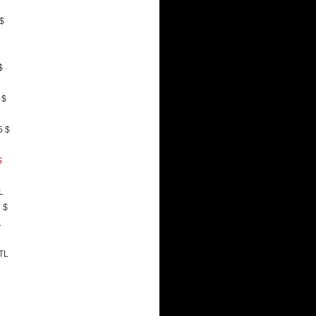
 $
$
 $
5 $
$
L
 $
L
YTL