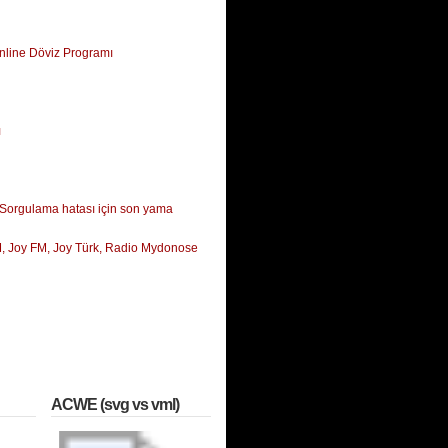
nline Döviz Programı
ı
 Sorgulama hatası için son yama
, Joy FM, Joy Türk, Radio Mydonose
ACWE (svg vs vml)