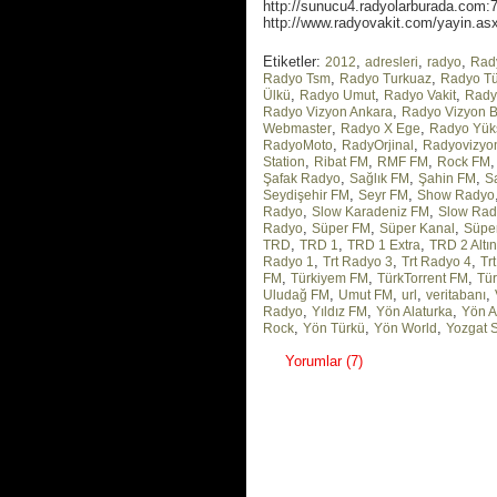
http://sunucu4.radyolarburada.com:7
http://www.radyovakit.com/yayin.a
Etiketler:
,
,
,
2012
adresleri
radyo
Rad
,
,
Radyo Tsm
Radyo Turkuaz
Radyo T
,
,
,
Ülkü
Radyo Umut
Radyo Vakit
Rady
,
Radyo Vizyon Ankara
Radyo Vizyon 
,
,
Webmaster
Radyo X Ege
Radyo Yük
,
,
RadyoMoto
RadyOrjinal
Radyovizyo
,
,
,
Station
Ribat FM
RMF FM
Rock FM
,
,
,
Şafak Radyo
Sağlık FM
Şahin FM
S
,
,
Seydişehir FM
Seyr FM
Show Radyo
,
,
Radyo
Slow Karadeniz FM
Slow Rad
,
,
,
Radyo
Süper FM
Süper Kanal
Süpe
,
,
,
TRD
TRD 1
TRD 1 Extra
TRD 2 Altın
,
,
,
Radyo 1
Trt Radyo 3
Trt Radyo 4
Tr
,
,
,
FM
Türkiyem FM
TürkTorrent FM
Tü
,
,
,
,
Uludağ FM
Umut FM
url
veritabanı
,
,
,
Radyo
Yıldız FM
Yön Alaturka
Yön A
,
,
,
Rock
Yön Türkü
Yön World
Yozgat 
Yorumlar (7)