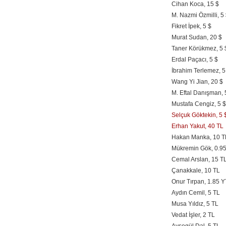
Cihan Koca, 15 $
M. Nazmi Özmilli, 5
Fikret İpek, 5 $
Murat Sudan, 20 $
Taner Körükmez, 5 
Erdal Paçacı, 5 $
İbrahim Terlemez, 5
Wang Yi Jian, 20 $
M. Eftal Danışman, 
Mustafa Cengiz, 5 $
Selçuk Göktekin, 5 
Erhan Yakut, 40 TL
Hakan Manka, 10 T
Mükremin Gök, 0.95
Cemal Arslan, 15 T
Çanakkale, 10 TL
Onur Tırpan, 1.85 
Aydın Cemil, 5 TL
Musa Yıldız, 5 TL
Vedat İşler, 2 TL