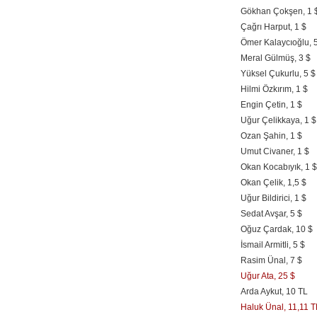
Gökhan Çokşen, 1 
Çağrı Harput, 1 $
Ömer Kalaycıoğlu, 
Meral Gülmüş, 3 $
Yüksel Çukurlu, 5 $
Hilmi Özkırım, 1 $
Engin Çetin, 1 $
Uğur Çelikkaya, 1 $
Ozan Şahin, 1 $
Umut Civaner, 1 $
Okan Kocabıyık, 1 $
Okan Çelik, 1,5 $
Uğur Bildirici, 1 $
Sedat Avşar, 5 $
Oğuz Çardak, 10 $
İsmail Armitli, 5 $
Rasim Ünal, 7 $
Uğur Ata, 25 $
Arda Aykut, 10 TL
Haluk Ünal, 11,11 T