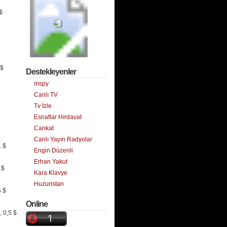
$
 $
Destekleyenler
mspy
Canlı TV
Tv İzle
Esnaflar Hırdavat
Cankat
Canlı Yayın Radyolar
1 $
Engin Düzenli
Erhan Yakut
 $
Kara Klavye
Huzuristan
 $
Online
 0,5 $