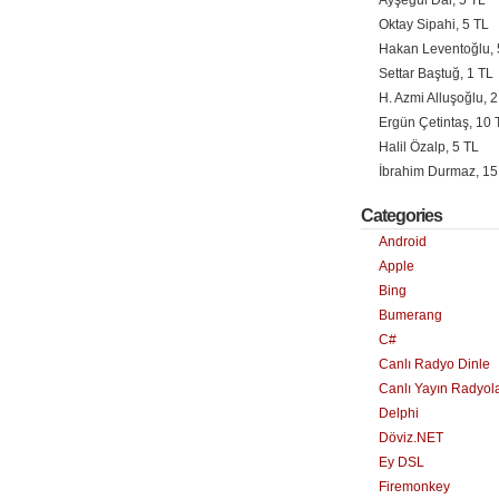
Ayşegül Dal, 5 TL
Oktay Sipahi, 5 TL
Hakan Leventoğlu, 
Settar Baştuğ, 1 TL
H. Azmi Alluşoğlu, 2
Ergün Çetintaş, 10 
Halil Özalp, 5 TL
İbrahim Durmaz, 15
Categories
Android
Apple
Bing
Bumerang
C#
Canlı Radyo Dinle
Canlı Yayın Radyol
Delphi
Döviz.NET
Ey DSL
Firemonkey