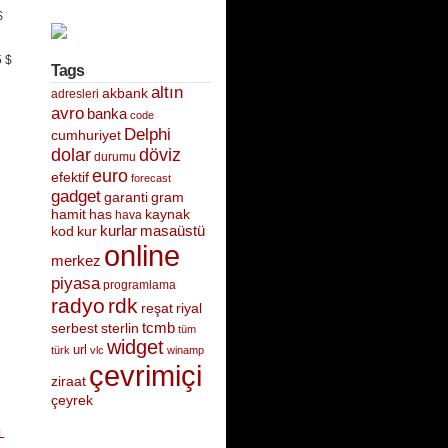
$
5 $
Tags
altın
akbank
adresleri
avro
banka
code
Delphi
cumhuriyet
dolar
döviz
durumu
euro
efektif
forecast
gadget
garanti
gram
hamit
has
kaynak
hava
kurlar
kur
masaüstü
kod
online
merkez
piyasa
programlama
radyo
rdk
riyal
reşat
tcmb
serbest
sterlin
tüm
widget
url
türk
vlc
winamp
çevrimiçi
ziraat
çeyrek
L