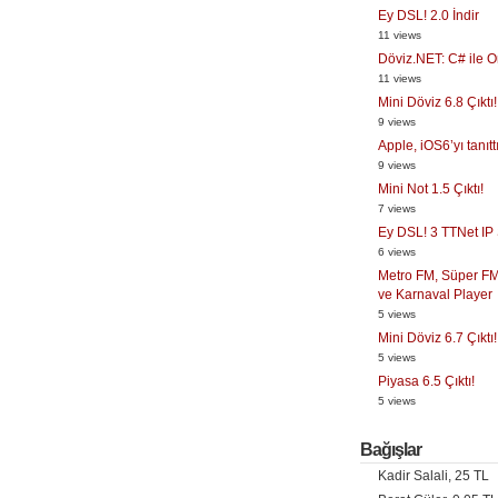
Ey DSL! 2.0 İndir
11 views
Döviz.NET: C# ile O
11 views
Mini Döviz 6.8 Çıktı!
9 views
Apple, iOS6’yı tanıtt
9 views
Mini Not 1.5 Çıktı!
7 views
Ey DSL! 3 TTNet IP
6 views
Metro FM, Süper FM
ve Karnaval Player
5 views
Mini Döviz 6.7 Çıktı!
5 views
Piyasa 6.5 Çıktı!
5 views
Bağışlar
Kadir Salali, 25 TL