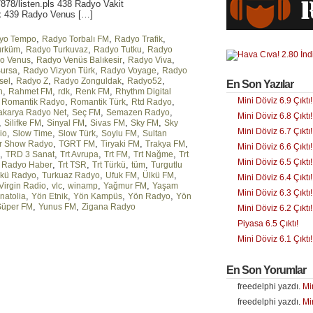
878/listen.pls 438 Radyo Vakit
sx 439 Radyo Venus […]
,
,
,
yo Tempo
Radyo Torbalı FM
Radyo Trafik
,
,
,
ürküm
Radyo Turkuvaz
Radyo Tutku
Radyo
,
,
,
o Venus
Radyo Venüs Balıkesir
Radyo Viva
,
,
,
Bursa
Radyo Vizyon Türk
Radyo Voyage
Radyo
,
,
,
,
sel
Radyo Z
Radyo Zonguldak
Radyo52
En Son Yazılar
,
,
,
,
n
Rahmet FM
rdk
Renk FM
Rhythm Digital
Mini Döviz 6.9 Çıktı!
,
,
,
,
Romantik Radyo
Romantik Türk
Rtd Radyo
,
,
,
akarya Radyo Net
Seç FM
Semazen Radyo
Mini Döviz 6.8 Çıktı!
,
,
,
,
,
Silifke FM
Sinyal FM
Sivas FM
Sky FM
Sky
Mini Döviz 6.7 Çıktı!
,
,
,
,
io
Slow Time
Slow Türk
Soylu FM
Sultan
,
,
,
,
r Show Radyo
TGRT FM
Tiryaki FM
Trakya FM
Mini Döviz 6.6 Çıktı!
,
,
,
,
,
TRD 3 Sanat
Trt Avrupa
Trt FM
Trt Nağme
Trt
Mini Döviz 6.5 Çıktı!
,
,
,
,
t Radyo Haber
Trt TSR
Trt Türkü
tüm
Turgutlu
,
,
,
,
rkü Radyo
Turkuaz Radyo
Ufuk FM
Ülkü FM
Mini Döviz 6.4 Çıktı!
,
,
,
,
Virgin Radio
vlc
winamp
Yağmur FM
Yaşam
Mini Döviz 6.3 Çıktı!
,
,
,
,
natolia
Yön Etnik
Yön Kampüs
Yön Radyo
Yön
,
,
Süper FM
Yunus FM
Zigana Radyo
Mini Döviz 6.2 Çıktı!
Piyasa 6.5 Çıktı!
Mini Döviz 6.1 Çıktı!
En Son Yorumlar
freedelphi yazdı.
Mi
freedelphi yazdı.
Mi