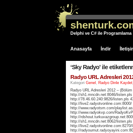
shenturk.co
Delphi ve C# ile Programlama S
Anasayfa
İndir
İletiş
‘Sky Radyo’ ile etiketlen
Radyo URL Adresleri 2012
Kategori
Genel
,
Radyo Dinle Kaydet
Radyo URL Adresleri 2012 – (Bölüm
http://sh1.mncdn.net:8046/listen.pl
http://78.46.60.240:9826/listen.pls 
http://live2.radyotvonline.com:800
http://www.radyotsm.com/playlist.a
http://www.radyokvp.com/RadyoKvP
http://rdshout.turkuvazgroup.net:80
http://sh1.mncdn.net:8062/listen.p
http://live2.radyotvonline.com:8270
http://radyoumut.radyoyayini.com:80