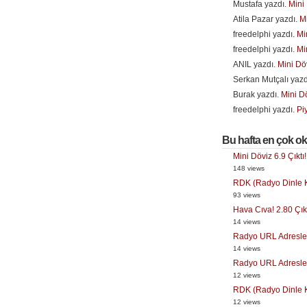
Mustafa yazdı.
Mini 
Atila Pazar yazdı.
Mi
freedelphi yazdı.
Mi
freedelphi yazdı.
Mi
ANIL yazdı.
Mini Döv
Serkan Mutçalı yazd
Burak yazdı.
Mini Dö
freedelphi yazdı.
Pi
Bu hafta en çok o
Mini Döviz 6.9 Çıktı!
148 views
RDK (Radyo Dinle Ka
93 views
Hava Cıva! 2.80 Çıkt
14 views
Radyo URL Adresler
14 views
Radyo URL Adresler
12 views
RDK (Radyo Dinle Ka
12 views