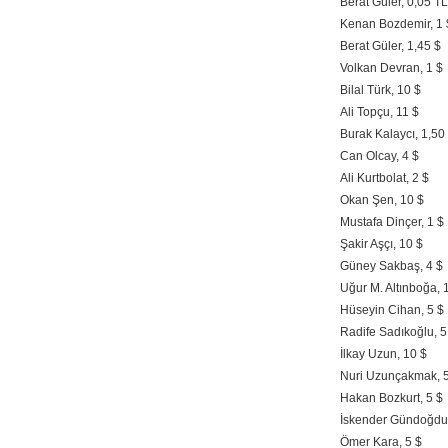
Berat Güler, 0,05 TL
Kenan Bozdemir, 1 
Berat Güler, 1,45 $
Volkan Devran, 1 $
Bilal Türk, 10 $
Ali Topçu, 11 $
Burak Kalaycı, 1,50
Can Olcay, 4 $
Ali Kurtbolat, 2 $
Okan Şen, 10 $
Mustafa Dinçer, 1 $
Şakir Aşçı, 10 $
Güney Sakbaş, 4 $
Uğur M. Altınboğa, 
Hüseyin Cihan, 5 $
Radife Sadıkoğlu, 5
İlkay Uzun, 10 $
Nuri Uzunçakmak, 5
Hakan Bozkurt, 5 $
İskender Gündoğdu,
Ömer Kara, 5 $