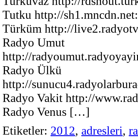
Turkuvaz http://rdshout.tu
Tutku http://sh1.mncdn.net
Türküm http://live2.radyot
Radyo Umut
http://radyoumut.radyoyayi
Radyo Ülkü
http://sunucu4.radyolarbur
Radyo Vakit http://www.ra
Radyo Venus […]
Etiketler:
2012
,
adresleri
,
r