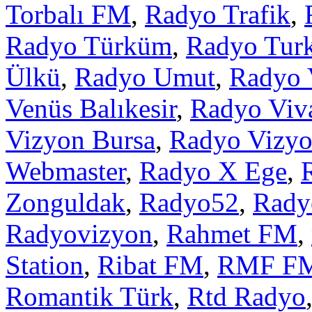
Torbalı FM
,
Radyo Trafik
,
Radyo Türküm
,
Radyo Tur
Ülkü
,
Radyo Umut
,
Radyo 
Venüs Balıkesir
,
Radyo Viv
Vizyon Bursa
,
Radyo Vizyo
Webmaster
,
Radyo X Ege
,
Zonguldak
,
Radyo52
,
Rady
Radyovizyon
,
Rahmet FM
,
Station
,
Ribat FM
,
RMF F
Romantik Türk
,
Rtd Radyo