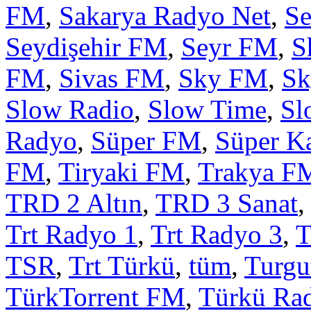
FM
,
Sakarya Radyo Net
,
S
Seydişehir FM
,
Seyr FM
,
S
FM
,
Sivas FM
,
Sky FM
,
Sk
Slow Radio
,
Slow Time
,
Sl
Radyo
,
Süper FM
,
Süper K
FM
,
Tiryaki FM
,
Trakya F
TRD 2 Altın
,
TRD 3 Sanat
,
Trt Radyo 1
,
Trt Radyo 3
,
T
TSR
,
Trt Türkü
,
tüm
,
Turgu
TürkTorrent FM
,
Türkü Ra