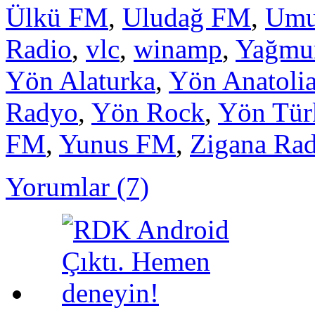
Ülkü FM
,
Uludağ FM
,
Umu
Radio
,
vlc
,
winamp
,
Yağmu
Yön Alaturka
,
Yön Anatoli
Radyo
,
Yön Rock
,
Yön Tür
FM
,
Yunus FM
,
Zigana Ra
Yorumlar (7)