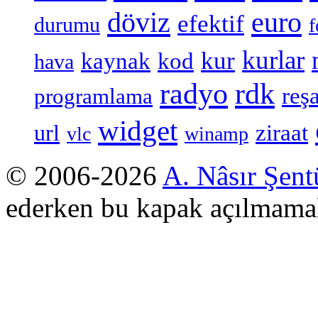
döviz
euro
efektif
durumu
f
kurlar
kur
kaynak
kod
hava
radyo
rdk
reşa
programlama
widget
ziraat
url
vlc
winamp
© 2006-2026
A. Nâsır Şent
ederken bu kapak açılmamal