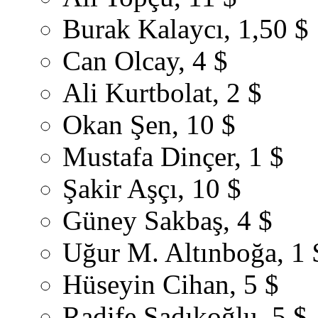
Burak Kalaycı, 1,50 $
Can Olcay, 4 $
Ali Kurtbolat, 2 $
Okan Şen, 10 $
Mustafa Dinçer, 1 $
Şakir Aşçı, 10 $
Güney Sakbaş, 4 $
Uğur M. Altınboğa, 1 
Hüseyin Cihan, 5 $
Radife Sadıkoğlu, 5 $